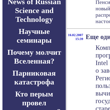
News of Russian
Пенси
новый
Science and
распр
Technology
настоя
Научные
16.02.2007
Еще оди
семинары
15:39
Комп
Почему молчит
прог
Вселенная?
Inte
о за
Парниковая
Реги
катастрофа
поль
Кто перым
вычи
госу
провел
стар