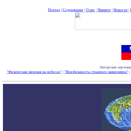
Портал
|
Содержание
|
О нас
|
Пишите
|
Новости
|
Авторские научные
"Физические явления на небесах"
|
"Неизбежность странного микромира"
|
Семинары - Конфе