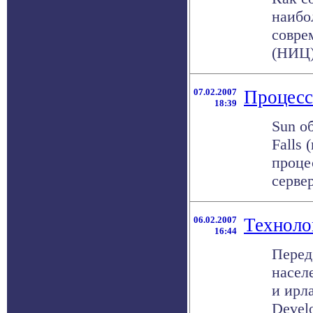
наибо
совре
(НИЦ)
07.02.2007
Процесс
18:39
Sun о
Falls
проце
серве
06.02.2007
Техноло
16:44
Перед
насел
и ирла
Devel