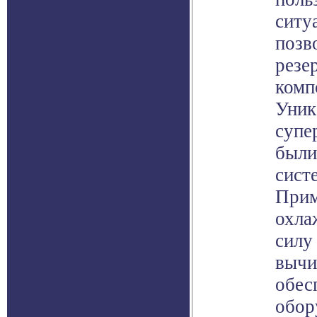
ситу
позв
резе
комп
Уник
супе
были
сист
Прим
охла
силу
вычи
обес
обор