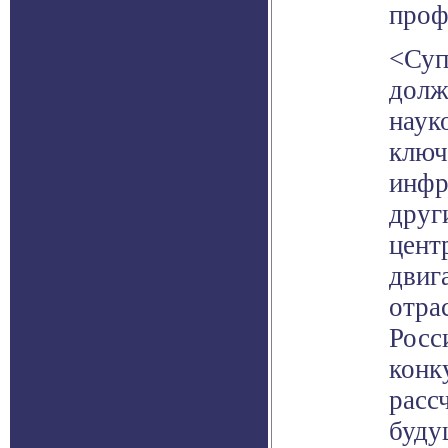
проф
<Суп
долж
наук
ключ
инфр
друг
цент
двиг
отра
Росс
конк
расс
буду