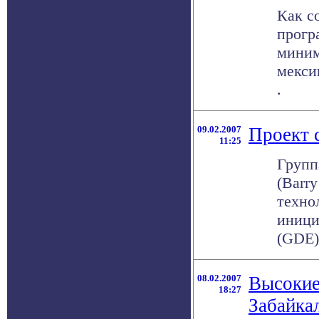
Как с
прогр
миним
мекси
.
09.02.2007
Проект 
11:25
Групп
(Barr
техно
иници
(GDE),
08.02.2007
Высокие
18:27
Забайка