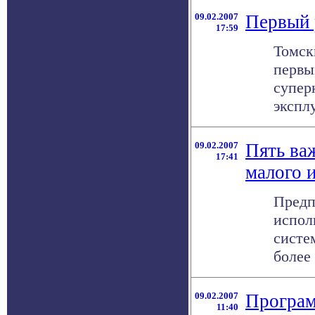
09.02.2007
Первый 
17:59
Томск
первы
супер
экспл
09.02.2007
Пять ва
17:41
малого и
Предп
испол
систе
более
09.02.2007
Програм
11:40