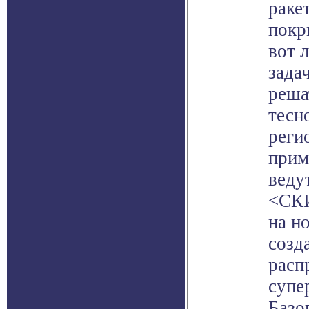
раке
покр
вот 
зада
реша
тесн
реги
прим
веду
<СКИ
на н
созд
расп
супе
Базо