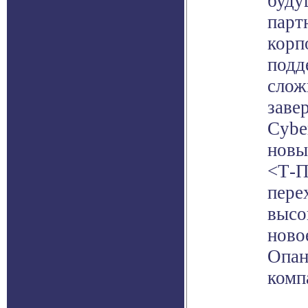
буду
парт
корпо
подд
слож
заве
Cybe
новы
<Т-П
пере
высо
ново
Опан
комп