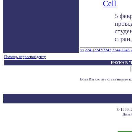
Cell
5 фев
прове
студе
стран
<<
2241
|
2242
|
2243
|
2244
|
2245
|
Помощь корреспонденту
НАУКА В 
Если Вы хотите стать нашим 
© 1999, 
Дизай