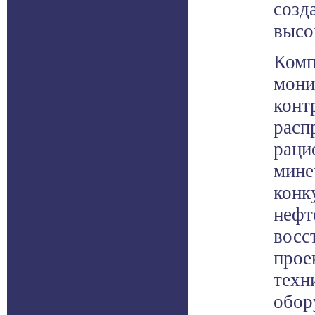
созд
высо
Комп
мони
конт
расп
раци
мине
конк
нефт
восс
прое
техн
обор