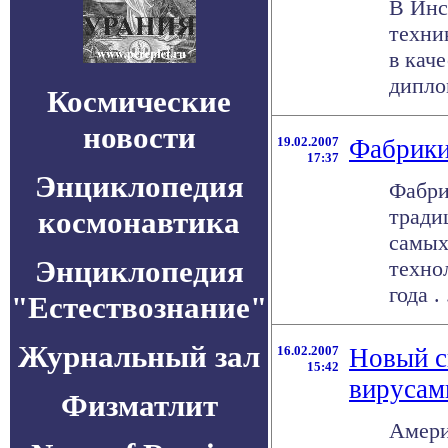
В Инс
техни
в кач
дипло
Космические
новости
19.02.2007
Фабрики 
17:37
Энциклопедия
Фабри
тради
космонавтика
самых
Энциклопедия
техно
года . 
"Естествознание"
Журнальный зал
16.02.2007
Новый с
15:42
вирусам
Физматлит
Амери