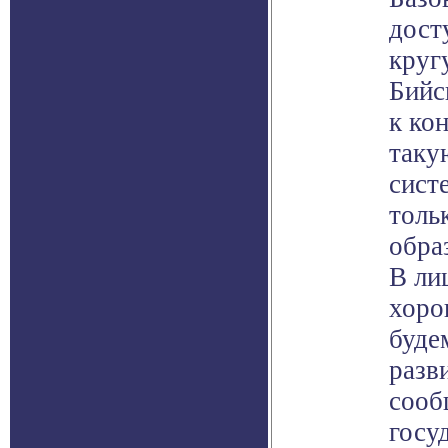
дост
круг
Бийс
к ко
таку
сист
толь
обра
В ли
хоро
буде
разв
сооб
госу