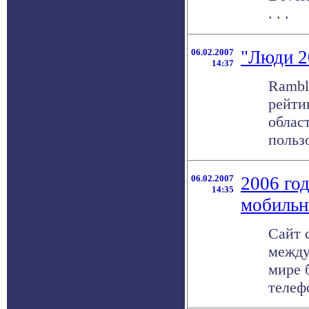
. . .
06.02.2007
"Люди 2
14:37
Rambl
рейти
облас
польз
06.02.2007
2006 го
14:35
мобильн
Сайт 
между
мире 
телефо