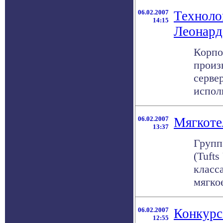
06.02.2007
Техноло
14:15
Леонард
Корпор
произ
серве
исполь
06.02.2007
Мягкоте
13:37
Групп
(Tufts
класс
мягкое
06.02.2007
Конкурс
12:55