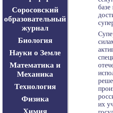
базе
Соросовский
дост
образовательный
супе
журнал
Супе
Биология
сила
акти
Науки о Земле
спец
Математика и
отеч
испо
Механика
реше
Технология
прои
росс
Физика
их у
Химия
госу