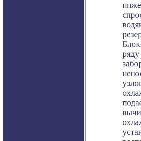
инже
спро
водя
резе
Блок
ряду
забо
непо
узло
охла
пода
вычи
охла
уста