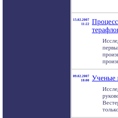
15.02.2007
Процесс
11:22
терафло
Иссле
первы
произ
произ
09.02.2007
Ученые 
18:00
Иссле
руков
Весте
только