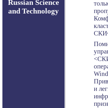
Russian Science
толь
and Technology
проп
Комф
клас
СКИФ
Поми
упра
<СКИ
опер
Wind
Прив
и ле
инфр
приз