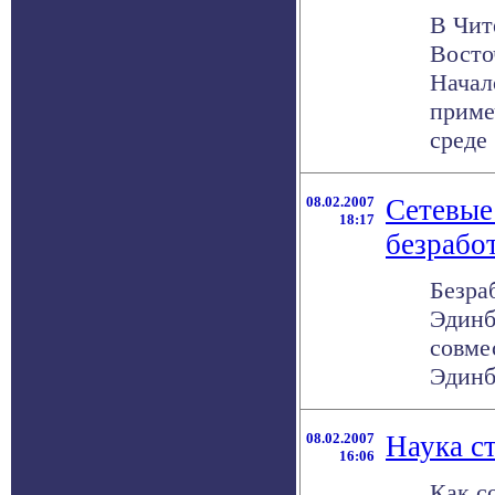
В Чит
Восто
Начал
приме
среде .
08.02.2007
Сетевые
18:17
безрабо
Безра
Эдинб
совме
Эдинб
08.02.2007
Наука с
16:06
Как с