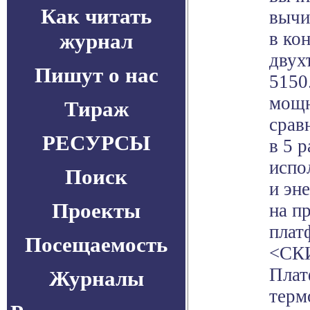
Как читать
вычи
в ко
журнал
двух
Пишут о нас
5150
мощн
Тираж
срав
РЕСУРСЫ
в 5 
испо
Поиск
и эн
Проекты
на п
плат
Посещаемость
<СКИ
Плат
Журналы
терм