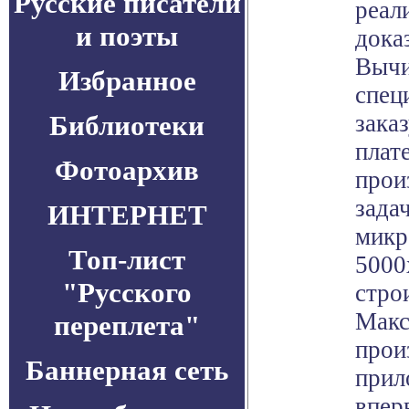
Русские писатели
реал
и поэты
дока
Вычи
Избранное
спец
Библиотеки
зака
плат
Фотоархив
прои
зада
ИНТЕРНЕТ
микр
Топ-лист
5000
"Русского
стро
Макс
переплета"
прои
Баннерная сеть
прил
впер