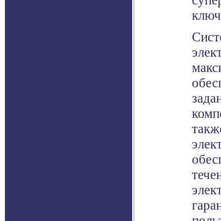
супе
ключ
Сист
элек
макс
обес
зада
комп
такж
элек
обес
тече
элек
гара
поль