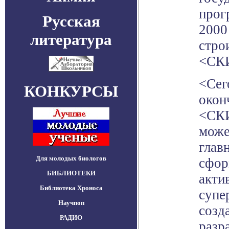
прог
Русская
2000
литература
стро
<СКИ
<Сег
КОНКУРСЫ
окон
<СКИ
може
глав
Для молодых биологов
сфор
БИБЛИОТЕКИ
акти
Библиотека Хроноса
супе
Научпоп
созд
РАДИО
разр