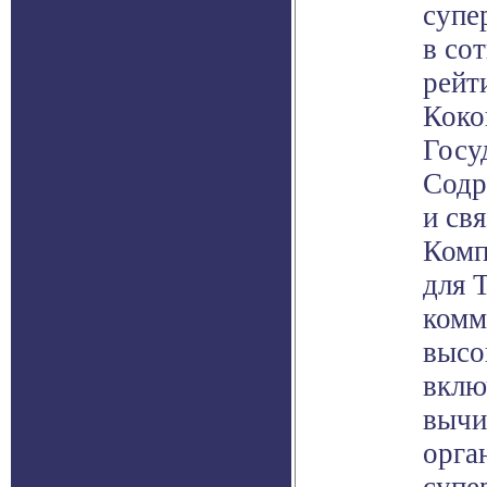
супе
в со
рейт
Коко
Госу
Содр
и св
Комп
для 
комм
высо
вклю
вычи
орга