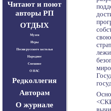
Читают и поют
подд
авторы РП
дост
прог
ОТДЫХ
собс
Музеи
свою
Игры
стра
Песни русского застолья
лежи
Народное
безо
Смешное
миро
О НАС
Госу
Редколлегия
госу
Авторам
Осно
<СКИ
О журнале
вычи