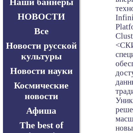
Наши баннеры
техн
НОВОСТИ
Infi
Plat
Все
Clus
Новости русской
<СКИ
спец
культуры
обес
Новости науки
дост
данн
Космические
трад
новости
Уник
реше
Афиша
масш
The best of
новы