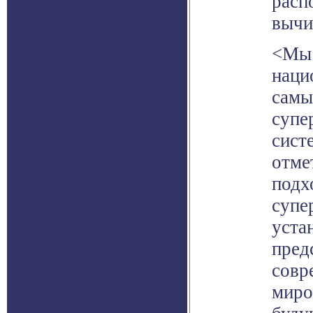
расп
вычи
<Мы 
наци
самы
супе
сист
отме
подх
супе
уста
пред
совр
миро