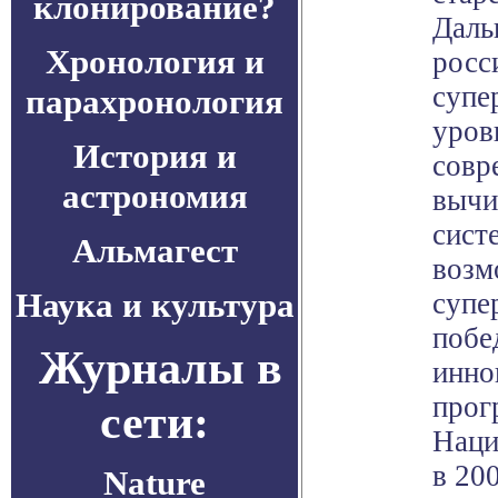
клонирование?
Даль
Хронология и
росс
супе
парахронология
уров
История и
совр
астрономия
вычи
сист
Альмагест
возм
Наука и культура
супе
побе
Журналы в
инно
прог
сети:
Наци
в 20
Nature