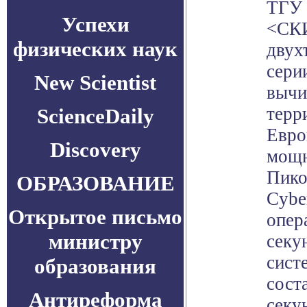
ТГУ 
Успехи
<СКИ
физических наук
двух
сери
New Scientist
вычи
терр
ScienceDaily
Евро
Discovery
мощн
Пико
ОБРАЗОВАНИЕ
Cybe
Открытое письмо
опер
министру
секу
сист
образования
сост
Антиреформа
секу