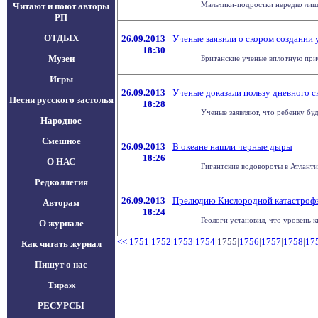
Мальчики-подростки нередко лишаю
Читают и поют авторы
РП
ОТДЫХ
26.09.2013
Ученые заявили о скором создании 
18:30
Музеи
Британские ученые вплотную приб
Игры
26.09.2013
Ученые доказали пользу дневного 
Песни русского застолья
18:28
Ученые заявляют, что ребенку буд
Народное
Смешное
26.09.2013
В океане нашли черные дыры
18:26
О НАС
Гигантские водовороты в Атлантик
Редколлегия
26.09.2013
Прелюдию Кислородной катастрофы 
Авторам
18:24
Геологи установил, что уровень к
О журнале
<<
1751
|
1752
|
1753
|
1754
|1755|
1756
|
1757
|
1758
|
17
Как читать журнал
Пишут о нас
Тираж
РЕСУРСЫ