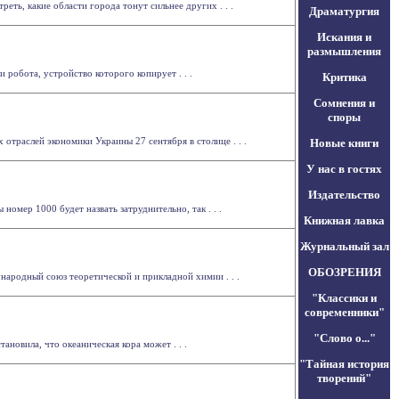
ть, какие области города тонут сильнее других . . .
Драматургия
Искания и
размышления
робота, устройство которого копирует . . .
Критика
Сомнения и
споры
траслей экономики Украины 27 сентября в столице . . .
Новые книги
У нас в гостях
Издательство
омер 1000 будет назвать затруднительно, так . . .
Книжная лавка
Журнальный зал
ОБОЗРЕНИЯ
ародный союз теоретической и прикладной химии . . .
"Классики и
современники"
"Слово о..."
новила, что океаническая кора может . . .
"Тайная история
творений"