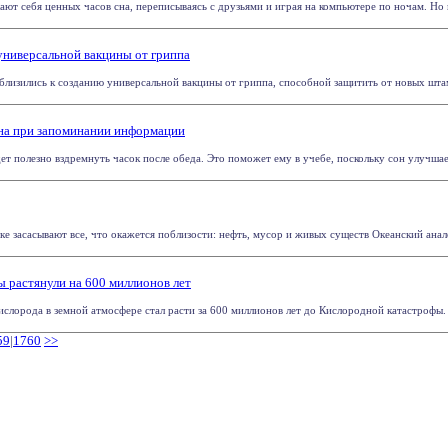
т себя ценных часов сна, переписываясь с друзьями и играя на компьютере по ночам. Но ис
универсальной вакцины от гриппа
лизились к созданию универсальной вакцины от гриппа, способной защитить от новых штамм
сна при запоминании информации
ет полезно вздремнуть часок после обеда. Это поможет ему в учебе, поскольку сон улучшает 
е засасывают все, что окажется поблизости: нефть, мусор и живых существ Океанский анал
растянули на 600 миллионов лет
ислорода в земной атмосфере стал расти за 600 миллионов лет до Кислородной катастрофы. Ст
59
|
1760
>>