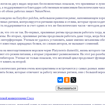
логов на двух видах морских беспозвоночных показали, что приливные и лун
, а поддерживаются благодаря собственным независимым биологическим часам.
тко об обеих работах пишет NatureNews.
роведено на Eurydice pulchra, небольшом равногом рачке, напоминающем хор
вных ритмов, контролируется ритмами прилива и отлива, которые происходят с
ть поддерживается за счет одних и тех же биологических часов - методом дел
ли, что это не так. Во-первых, приливные ритмы продолжали работать тогда, 
ны. Во вторых, приливные ритмы продолжали работать даже тогда, когда бел
нтерференции. Ученым не удалось установить, какие именно механизмы обе
т известных циркадных белков, по словам авторов, не вызывает сомнений.
а на многощетинковом морском черве Platynereis dumerilii, жизнь которого 
яют его режим питания, а вторые управляют размножением. На этот раз разобщ
ибиторов. Ученые не только показали, что месячный цикл продолжает функц
т влиять на второй.
огических ритмов очень консервативны и встречаются у самых разных живо
вить белки, которые отвечают за работу месячных ритмов, они с большой вер
етевой конвергенции Cisco
нет в ресурс, вышедший далеко за рамки его первоначального предназначения, и теперь он 