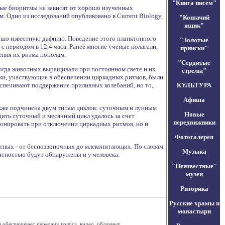
"Книга писем"
ные биоритмы не зависят от хорошо изученных
 Одно из исследований опубликовано в Current Biology,
"Кошачий
ящик"
ошо известную дафнию. Поведение этого планктонного
"Золотые
 периодом в 12,4 часа. Ранее многие ученые полагали,
прииски"
ения их ритма пополам.
"Сердитые
когда животных выращивали при постоянном свете и их
стрелы"
ки, участвующие в обеспечении циркадных ритмов, были
спечивают поддержание приливных колебаний, но то,
КУЛЬТУРА
Афиша
также подчинена двум типам циклов: суточным и лунным
Новые
ить суточный и месячный цикл удалось за счет
передвижники
ионировать при отключении циркадных ритмов, но и
Фотогалерея
тных - от беспозвоночных до млекопитающих. По словам
Музыка
оятностью будут обнаружены и у человека.
"Неизвестные"
музеи
Риторика
Русские храмы и
монастыри
обеспечивает передачу голоса, видео, облачных . . .