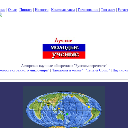
ние
|
О нас
|
Пишите
|
Новости
|
Книжная лавка
|
Голосование
|
Топ-лист
|
Регис
Авторские научные обозрения в "Русском переплете"
жность странного микромира"
|
"Биология и жизнь"
|
"Terra & Comp"
|
Научно-п
Семинары - Конференции - Симпозиумы - Конкурсы