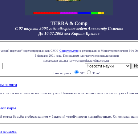
TERRA & Comp
С 07 августа 2003 года обозрение ведет Александр Семенов
До 10.07.2002 вел Кирилл Крылов
Русский переплет" зарегистрирован как СМИ.
Свидетельство
о регистрации в Министерстве печати РФ: Эл
5 февраля 2001 года. При полном или частичном использовании
материалов ссылка на www.pereplet.ru обязательна.
Тип запроса:
"И"
"Или"
ом памяти
усетского технологического института и Наньянского технологического института в Сингапу
мые> пары
 метод борьбы с образованием у бактерий устойчивости к антибиотикам. Он основан на изуч
з космоса