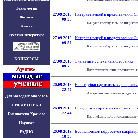
Технология
27.09.2013
Интернет вещей в представлении Ci
Физика
09:33
Как уже сообщалось, по инциативе
Химия
Русская литература
27.09.2013
Интернет вещей в представлении Ci
09:30
Как уже сообщалось, по инциативе
КОНКУРСЫ
27.09.2013
Слагаемые успеха на видеорынке
09:27
Блог старшего вице-президента, г
26.09.2013
Нанотрубки научились выращивать 
22:46
Австралийские ученые предложили
Для молодых биологов
БИБЛИОТЕКИ
26.09.2013
Найден пульсар с изменчивым хара
22:44
Библиотека Хроноса
Европейские астрономы впервые о
Научпоп
26.09.2013
Вес мальчиков-подростков напряму
РАДИО
18:33