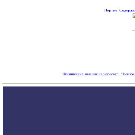
Портал
|
Содержа
"Физические явления на небесах"
|
"Неизбе