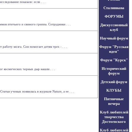
следование показало: если . . .
Сталиниана
ФОРУМЫ
ов птичьего и свиного гриппа. Сотрудники . . .
Дискуссионный
клуб
Научный форум
Форум "Русская
работу мозга. Сон помогает детям трех - . . .
идея"
Форум "Курск"
Исторический
ог космических черных дыр нашли . . .
форум
Детский форум
КЛУБЫ
атья ученых появилась в журнале Nature, а ее . . .
Пятничные
вечера
Клуб любителей
творчества
Достоевского
Клуб любителей