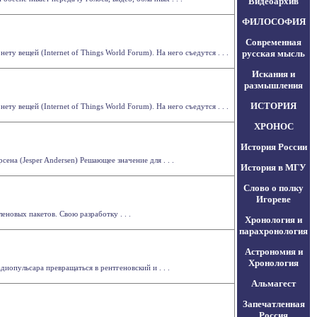
Видеоархив
ФИЛОСОФИЯ
Современная
у вещей (Internet of Things World Forum). На него съедутся . . .
русская мысль
Искания и
размышления
ИСТОРИЯ
у вещей (Internet of Things World Forum). На него съедутся . . .
ХРОНОС
История России
на (Jesper Andersen) Решающее значение для . . .
История в МГУ
Слово о полку
Игореве
новых пакетов. Свою разработку . . .
Хронология и
парахронология
Астрономия и
Хронология
иопульсара превращаться в рентгеновский и . . .
Альмагест
Запечатленная
Россия