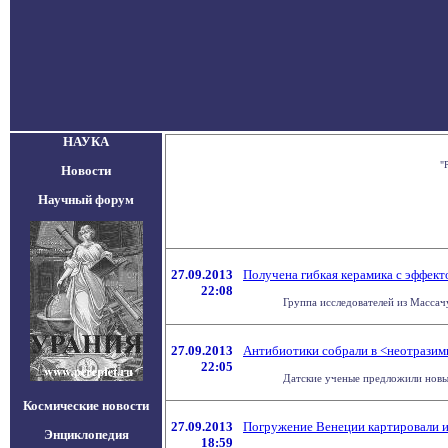
НАУКА
"
Новости
Научный форум
27.09.2013
Получена гибкая керамика с эффект
22:08
Группа исследователей из Массач
27.09.2013
Антибиотики собрали в <неотрази
22:05
Датские ученые предложили новый
Космические новости
27.09.2013
Погружение Венеции картировали и
Энциклопедия
18:59