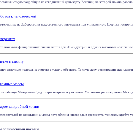
ставили самую подробную на сегодняшний день карту Венеции, на которой можно рассмотре
ботов к человеческой
тотехнике из Лаборатории искусственного интеллекта при университете Цюриха построили 
верситет
отовкой квалифицированных специалистов для ИT-индустрии и других высокотехнологичных о
метке в тысячу
нет вплотную подошли к отметке в тысячу объектов. Точную дату регистрации экзопланеты н
атомные массы
тов таблицы Менделеева будут пересмотрены и уточнены. Уточнения рассматривает Междун
уаром микробной жизни
едователей на основании анализа потребления кислорода в среднеатлантическом хребте уста
иологическими часами