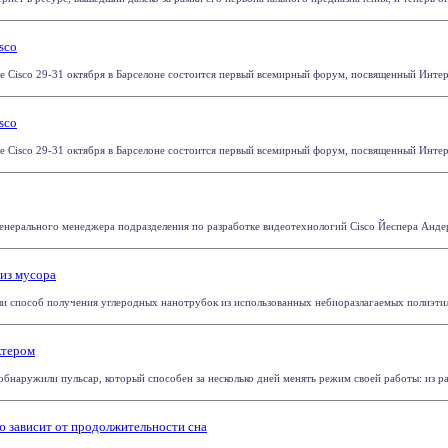
sco
 Cisco 29-31 октября в Барселоне состоится первый всемирный форум, посвященный Интернет
sco
 Cisco 29-31 октября в Барселоне состоится первый всемирный форум, посвященный Интернет
енерального менеджера подразделения по разработке видеотехнологий Cisco Йеспера Андерсе
из мусора
 способ получения углеродных нанотрубок из использованных небиоразлагаемых полиэтиле
ктером
бнаружили пульсар, который способен за несколько дней менять режим своей работы: из рад
ю зависит от продолжительности сна