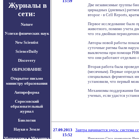
15:59
Журналы в
Две независимые группы био
циркадных (дневных) ритмов
сети:
второе - в Cell Reports, кра
Первое исследование было п
Nature
животного, помимо учета дне
Успехи физических наук
что эта двойная периодичнос
New Scientist
Авторы новой работы показа
суточные ритмы были наруше
ScienceDaily
выключены при помощи РНК-и
что они работают отдельно о
Discovery
Вторая работа была проведен
ОБРАЗОВАНИЕ
(месячным). Первые определ
специальных ферментных инг
Открытое письмо
установили, что первый може
министру образования
Механизмы поддержания биол
Антиреформа
ученых, если удастся устано
Соросовский
образовательный
журнал
Биология
Науки о Земле
27.09.2013
Завтра начинается здесь: система с
15:52
Математика и Механика
Инновации Cisco превратили Интер