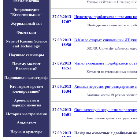
космонавтика
Ученые из Италии и Швейцарии со
Энциклопедия
"Естествознание"
27.09.2013
Инженеры приблизили анатомию ро
17:07
Журнальный зал
Швейцарские специалисты по робо
Физматлит
27.09.2013
В Киеве открыт уникальный ИТ-уни
News of Russian Science
16:58
and Technology
BIONIC University займется подг
Научные семинары
27.09.2013
Число экзопланет подобралось к от
Почему молчит
16:51
Вселенная?
Каталоги подтвержденных экзопла
Парниковая катастрофа
Кто перым провел
27.09.2013
Химики пересмотрят стандартные 
клонирование?
16:04
Атомные массы 19 разных элемен
Хронология и
парахронология
27.09.2013
Океаническую кору назвали резерв
История и астрономия
16:01
Американо-германская группа иссл
Альмагест
Наука и культура
27.09.2013
Найдены животные с двойными б