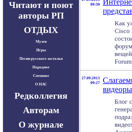
Интерне
Читают и поют
09:30
предста
авторы РП
Как у
ОТДЫХ
Cisco
состо
Музеи
форум
Игры
вещей 
Песни русского застолья
Forum)
Народное
Смешное
27.09.2013
Слагаем
09:27
О НАС
видеоры
Редколлегия
Блог 
Авторам
генер
подра
О журнале
видео