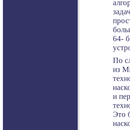
алго
зада
прос
боль
64- 
устр
По с
из М
техн
наск
и пе
техн
Это б
наск