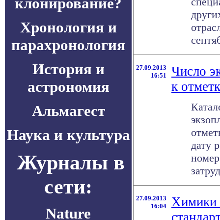
клонирование?
специ
други
Хронология и
отрас
сентяб
парахронология
История и
27.09.2013
Число э
16:51
астрономия
к отметк
Катал
Альмагест
экзоп
Наука и культура
отмет
дату 
Журналы в
номер
затруд
сети:
27.09.2013
Химики 
16:04
Nature
стандар