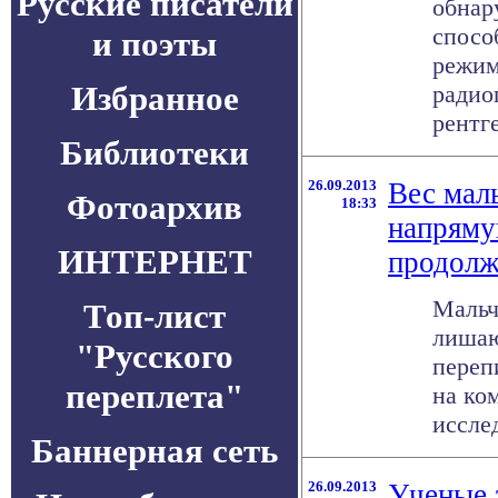
Русские писатели
обнар
спосо
и поэты
режим
Избранное
радио
рентге
Библиотеки
26.09.2013
Вес мал
Фотоархив
18:33
напряму
ИНТЕРНЕТ
продолж
Мальч
Топ-лист
лишаю
"Русского
переп
переплета"
на ко
исслед
Баннерная сеть
26.09.2013
Ученые 