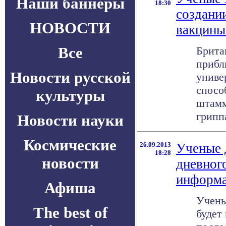
Наши баннеры
18:30
создани
НОВОСТИ
вакцины
Все
Брита
прибл
Новости русской
униве
спосо
культуры
штамм
гриппа
Новости науки
Космические
26.09.2013
Ученые 
18:28
новости
дневног
информ
Афиша
Учены
The best of
будет