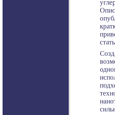
угле
Опис
опуб
крат
прив
стать
Созд
возм
одно
испо
подх
техн
нано
силь