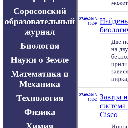
может 
Соросовский
образовательный
27.09.2013
Найдены
15:59
биологи
журнал
Две н
Биология
на дв
беспо
Науки о Земле
прили
завис
Математика и
циркад
Механика
27.09.2013
Завтра н
Технология
15:52
система
Физика
Cisco
Химия
Иннов