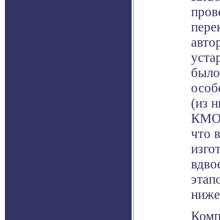
пров
пере
авто
уста
было
особ
(из 
КМОП
что 
изго
вдво
этапо
ниже
Комп