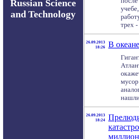
после
Russian Science
учебе
and Technology
работ
трех - 
26.09.2013
В океан
18:26
Гиган
Атлан
окаже
мусор
анало
нашли 
26.09.2013
Прелюд
18:24
катастр
миллион