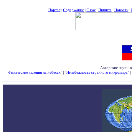
Портал
|
Содержание
|
О нас
|
Пишите
|
Новости
|
Авторские научные
"Физические явления на небесах"
|
"Неизбежность странного микромира"
|
Семинары - Конфе