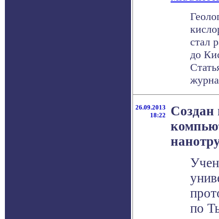
Геоло
кисло
стал 
до Ки
Стать
журнал
26.09.2013
Создан
18:22
компью
нанотр
Учен
унив
прот
по Т