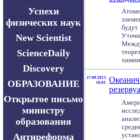
Успехи
Атомн
элеме
физических наук
будут
Уточн
New Scientist
Между
ScienceDaily
теоре
химии 
Discovery
27.09.2013
Океанич
ОБРАЗОВАНИЕ
16:01
резерву
Открытое письмо
Амери
министру
иссле
анали
образования
средн
устан
Антиреформа