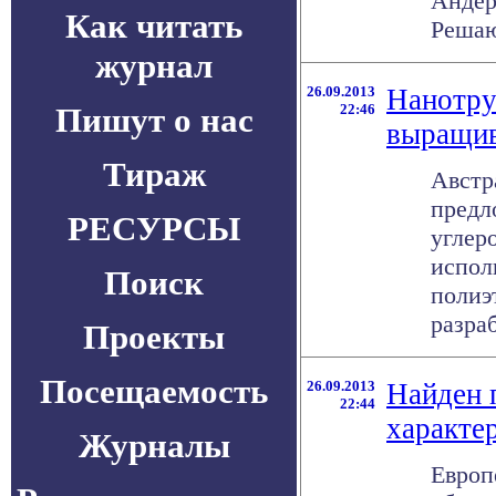
Андер
Как читать
Решаю
журнал
26.09.2013
Нанотру
Пишут о нас
22:46
выращив
Тираж
Австр
предл
РЕСУРСЫ
углер
испол
Поиск
полиэ
разраб
Проекты
Посещаемость
26.09.2013
Найден 
22:44
характе
Журналы
Европ