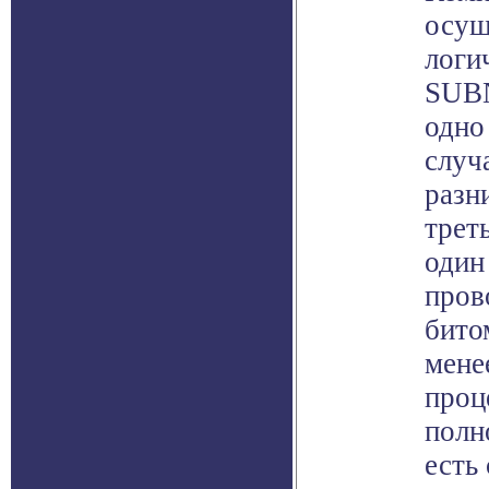
осущ
логи
SUBN
одно
случ
разн
трет
один
пров
бито
мене
проц
полн
есть