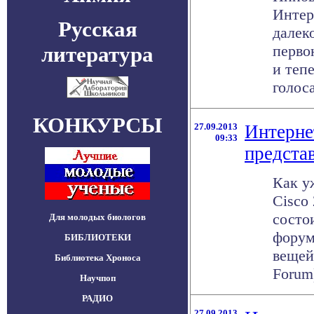
Интер
Русская
далек
литература
перво
и теп
голоса
КОНКУРСЫ
27.09.2013
Интерне
09:33
предста
Как у
Cisco
состо
Для молодых биологов
форум
БИБЛИОТЕКИ
вещей 
Библиотека Хроноса
Forum)
Научпоп
РАДИО
27.09.2013