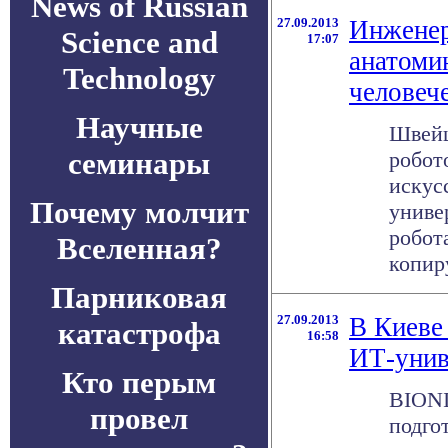
News of Russian
27.09.2013
Инженер
Science and
17:07
анатоми
Technology
человеч
Научные
Швейц
семинары
робот
искус
Почему молчит
униве
робот
Вселенная?
копиру
Парниковая
27.09.2013
В Киеве
катастрофа
16:58
ИТ-унив
Кто перым
BIONI
провел
подго