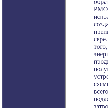
обра
PMOS
испо
созд
преи
сере
того
энер
прод
полу
устр
схем
всего
пода
затв