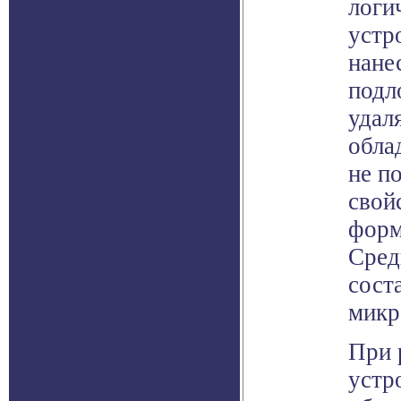
логи
устр
нане
подл
удал
обла
не п
свой
форм
Сред
сост
микр
При 
устр