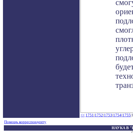
смог
орие
подл
смог
плот
угле
подл
буде
техн
тран
<<
1751
|
1752
|
1753
|
1754
|
1755
|
Помощь корреспонденту
НАУКА В 