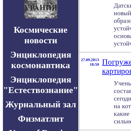
Датск
новый
образ
Космические
устой
основ
новости
устойч
Энциклопедия
27.09.2013
Погруже
космонавтика
18:59
картиро
Энциклопедия
Учены
"Естествознание"
соста
сегод
Журнальный зал
на ко
какие
Физматлит
сильне