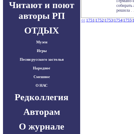
Германо-
Читают и поют
собирать
решила . .
авторы РП
<<
1751
|
1752
|
1753
|
1754
|
1755
|
ОТДЫХ
Музеи
Игры
Песни русского застолья
Народное
Смешное
О НАС
Редколлегия
Авторам
О журнале