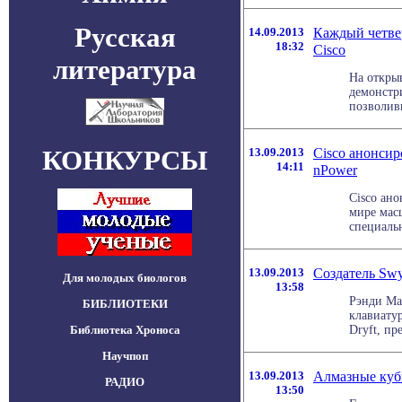
Русская
14.09.2013
Каждый четве
18:32
Cisco
литература
На открыв
демонстр
позволивш
КОНКУРСЫ
13.09.2013
Cisco анонсир
14:11
nPower
Cisco ан
мире мас
специально
13.09.2013
Создатель Swy
Для молодых биологов
13:58
Рэнди Ма
БИБЛИОТЕКИ
клавиату
Библиотека Хроноса
Dryft, пр
Научпоп
13.09.2013
Алмазные куб
РАДИО
13:50