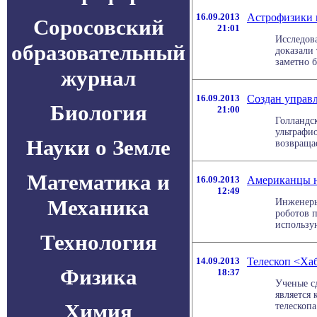
16.09.2013
Астрофизики 
Соросовский
21:01
Исследов
образовательный
доказали 
заметно б
журнал
16.09.2013
Создан управ
Биология
21:00
Голландс
ультрафио
Науки о Земле
возвращае
Математика и
16.09.2013
Американцы н
12:49
Механика
Инженеры
роботов 
использую
Технология
14.09.2013
Телескоп <Ха
Физика
18:37
Ученые сд
является
Химия
телескопа