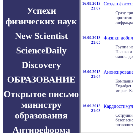
16.09.2013
Создан фотоэл
Успехи
21:07
Сразу тр
прототип
физических наук
инфракрас
New Scientist
16.09.2013
Физики добил
21:05
Группа и
ScienceDaily
Планка и
смогла до
Discovery
16.09.2013
Анонсирована 
ОБРАЗОВАНИЕ
21:04
Компания 
Engadget.
мире>. Ка
Открытое письмо
министру
16.09.2013
Кардиостимул
21:03
образования
Сотрудни
безопасн
позволяет
Антиреформа