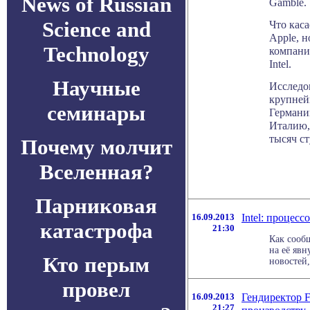
News of Russian
Gamble.
Science and
Что каса
Apple, н
Technology
компания
Intel.
Научные
Исследо
крупней
семинары
Германи
Италию,
тысяч ст
Почему молчит
Вселенная?
Парниковая
16.09.2013
Intel: процес
катастрофа
21:30
Как сооб
на её яв
Кто перым
новостей,
провел
16.09.2013
Гендиректор F
21:27