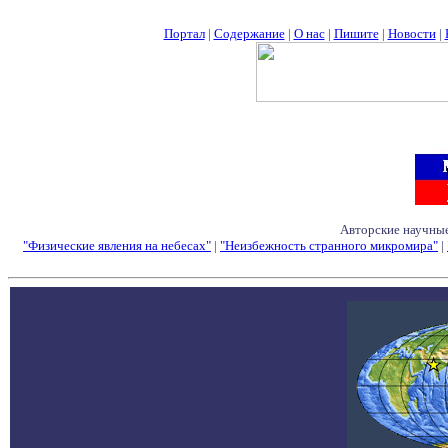
Портал
|
Содержание
|
О нас
|
Пишите
|
Новости
|
Авторские научные
"Физические явления на небесах"
|
"Неизбежность странного микромира"
|
Семинары - Конфе