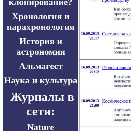
клонирование?
производству
Как сооб
Хронология и
производ
Этими чет
парахронология
16.09.2013
Составлена ка
История и
21:17
Определе
климата 
астрономия
больше вс
Альмагест
16.09.2013
Геологи нашл
21:12
Китайско
Наука и культура
неизвестн
повышенно
Журналы в
16.09.2013
Космическое 
21:09
сети:
Англо-ам
аминокис
падения м
Nature