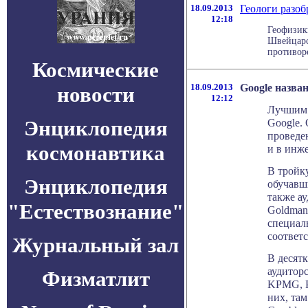
18.09.2013
Геологи разоб
12:18
Геофизик
Швейцарс
противоре
Космические
18.09.2013
Google назва
новости
12:12
Лучшим 
Энциклопедия
Google. 
проведе
космонавтика
и в инж
В тройк
Энциклопедия
обучавш
также а
"Естествознание"
Goldman
специаль
соответ
Журнальный зал
В десятк
аудитор
Физматлит
KPMG, Pr
них, там