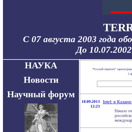
TERR
С 07 августа 2003 года об
До 10.07.200
НАУКА
"Русский переплет" зарегистр
5 ф
Новости
Научный форум
18.09.2013
Intel: в Каза
12:23
Начало о
российско
междунаро