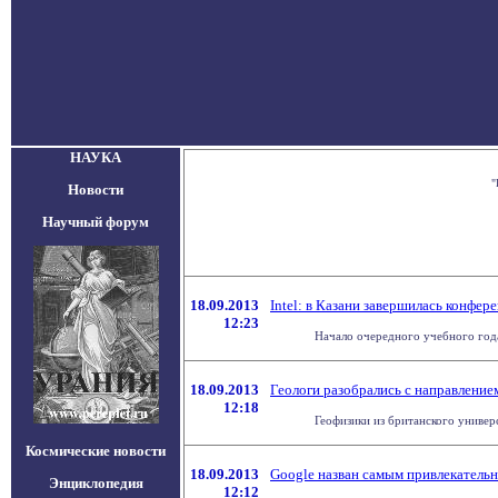
НАУКА
"
Новости
Научный форум
18.09.2013
Intel: в Казани завершилась конфер
12:23
Начало очередного учебного года
18.09.2013
Геологи разобрались с направление
12:18
Геофизики из британского универ
Космические новости
18.09.2013
Google назван самым привлекатель
Энциклопедия
12:12