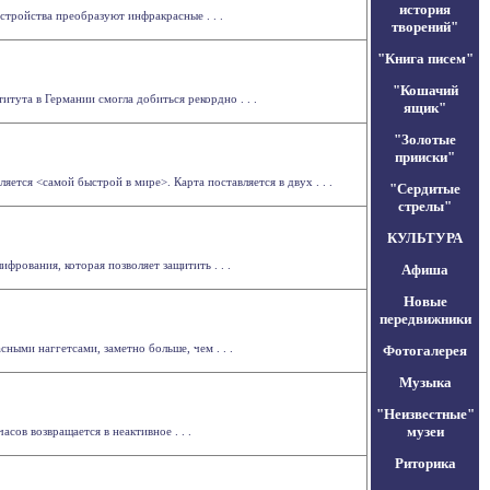
история
стройства преобразуют инфракрасные . . .
творений"
"Книга писем"
"Кошачий
тута в Германии смогла добиться рекордно . . .
ящик"
"Золотые
прииски"
яется <самой быстрой в мире>. Карта поставляется в двух . . .
"Сердитые
стрелы"
КУЛЬТУРА
рования, которая позволяет защитить . . .
Афиша
Новые
передвижники
ными наггетсами, заметно больше, чем . . .
Фотогалерея
Музыка
"Неизвестные"
музеи
сов возвращается в неактивное . . .
Риторика