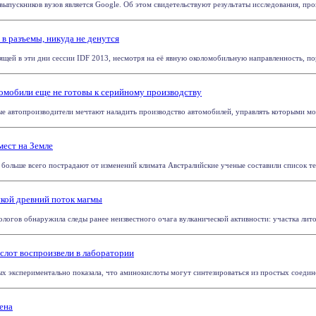
ыпускников вузов является Google. Об этом свидетельствуют результаты исследования, пров
 в разъемы, никуда не денутся
щей в эти дни сессии IDF 2013, несмотря на её явную околомобильную направленность, поро
томобили еще не готовы к серийному производству
е автопроизводители мечтают наладить производство автомобилей, управлять которыми мож
мест на Земле
больше всего пострадают от изменений климата Австралийские ученые составили список тер
кой древний поток магмы
ологов обнаружила следы ранее неизвестного очага вулканической активности: участка лито
слот воспроизвели в лаборатории
 экспериментально показала, что аминокислоты могут синтезироваться из простых соединен
ена