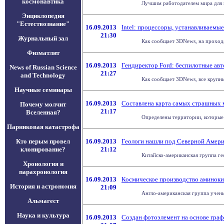
космонавтика
Лучшим работодателем мира для в
Энциклопедия
"Естествознание"
16.09.2013
Intel: процессоры, устанавливаемые
21:30
Журнальный зал
Как сообщает 3DNews, на проходя
Физматлит
16.09.2013
Гендиректор Ford: беспилотные ав
News of Russian Science
21:27
and Technology
Как сообщает 3DNews, все крупны
Научные семинары
16.09.2013
Составлена карта самых страшных 
Почему молчит
21:17
Вселенная?
Определены территории, которые 
Парниковая катастрофа
Кто перым провел
16.09.2013
Геологи нашли под Северной Амери
клонирование?
21:12
Китайско-американская группа ге
Хронология и
парахронология
16.09.2013
Космическое производство аминоки
История и астрономия
21:09
Англо-американская группа ученых
Альмагест
Наука и культура
16.09.2013
Создан фотоэлемент на основе граф