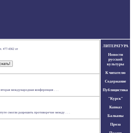
ЛИТЕРАТУРА
л. #77-4362 от
Новости
русской
культуры
К читателю
Содержание
Публицистика
вторая международная конференция . . .
"Курск"
Кавказ
уте смогли разрешить противоречие между . . .
Балканы
Проза
Поэзия