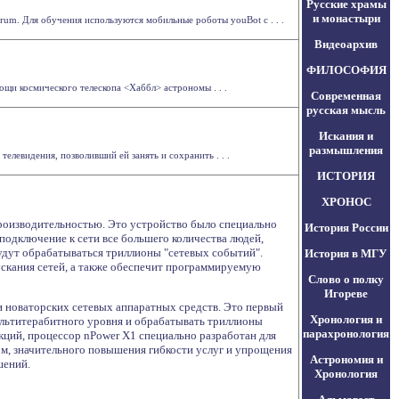
Русские храмы
и монастыри
um. Для обучения используются мобильные роботы youBot с . . .
Видеоархив
ФИЛОСОФИЯ
ощи космического телескопа <Хаббл> астрономы . . .
Современная
русская мысль
Искания и
размышления
елевидения, позволивший ей занять и сохранить . . .
ИСТОРИЯ
ХРОНОС
роизводительностью. Это устройство было специально
История России
одключение к сети все большего количества людей,
будут обрабатываться триллионы "сетевых событий".
История в МГУ
скания сетей, а также обеспечит программируемую
Слово о полку
Игореве
и новаторских сетевых аппаратных средств. Это первый
Хронология и
ультитерабитного уровня и обрабатывать триллионы
парахронология
ций, процессор nPower X1 специально разработан для
, значительного повышения гибкости услуг и упрощения
Астрономия и
шений.
Хронология