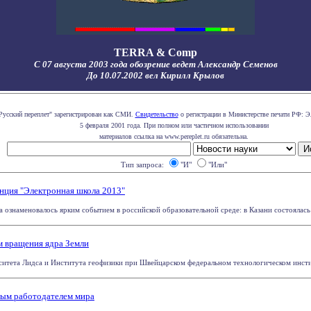
TERRA & Comp
С 07 августа 2003 года обозрение ведет Александр Семенов
До 10.07.2002 вел Кирилл Крылов
Русский переплет" зарегистрирован как СМИ.
Свидетельство
о регистрации в Министерстве печати РФ: Э
5 февраля 2001 года. При полном или частичном использовании
материалов ссылка на www.pereplet.ru обязательна.
Тип запроса:
"И"
"Или"
енция "Электронная школа 2013"
 ознаменовалось ярким событием в российской образовательной среде: в Казани состоялась 
м вращения ядра Земли
ситета Лидса и Института геофизики при Швейцарском федеральном технологическом инстит
ным работодателем мира