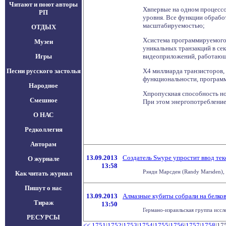
Читают и поют авторы
Хвпервые на одном процессор
РП
уровня. Все функции обрабо
масштабируемостью;
ОТДЫХ
Хсистема программируемого 
Музеи
уникальных транзакций в се
Игры
видеоприложений, работающ
Песни русского застолья
Х4 миллиарда транзисторов,
функциональности, програм
Народное
Хпропускная способность нов
Смешное
При этом энергопотребление 
О НАС
Редколлегия
Авторам
13.09.2013
Создатель Swype упростит ввод тек
О журнале
13:58
Рэнди Марсден (Randy Marsden), о
Как читать журнал
Пишут о нас
13.09.2013
Алмазные кубиты собрали на белков
Тираж
13:50
Германо-израильская группа иссл
РЕСУРСЫ
<<
1751
|
1752
|
1753
|
1754
|
1755
|
1756
|
1757
|
1758
|17