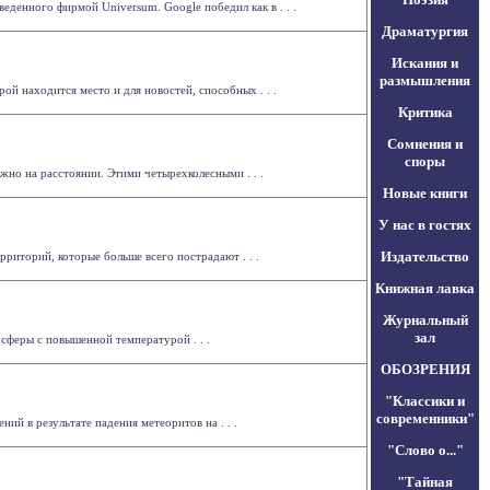
еденного фирмой Universum. Google победил как в . . .
Драматургия
Искания и
размышления
й находится место и для новостей, способных . . .
Критика
Сомнения и
споры
но на расстоянии. Этими четырехколесными . . .
Новые книги
У нас в гостях
Издательство
риторий, которые больше всего пострадают . . .
Книжная лавка
Журнальный
зал
сферы с повышенной температурой . . .
ОБОЗРЕНИЯ
"Классики и
современники"
ий в результате падения метеоритов на . . .
"Слово о..."
"Тайная