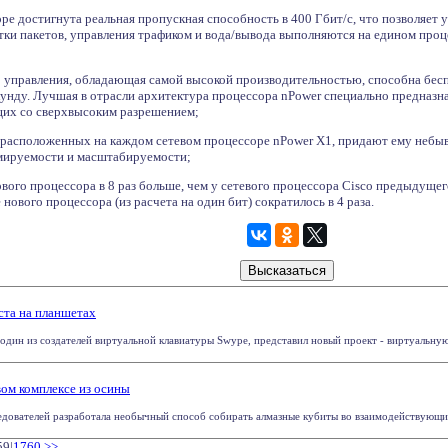
е достигнута реальная пропускная способность в 400 Гбит/с, что позволяет 
тки пакетов, управления трафиком и вода/вывода выполняются на едином проц
управления, обладающая самой высокой производительностью, способна бес
кунду. Лучшая в отрасли архитектура процессора nPower специально предназ
их со сверхвысоким разрешением;
 расположенных на каждом сетевом процессоре nPower X1, придают ему небы
мируемости и масштабируемости;
ого процессора в 8 раз больше, чем у сетевого процессора Cisco предыдущег
нового процессора (из расчета на один бит) сократилось в 4 раза.
ста на планшетах
дин из создателей виртуальной клавиатуры Swype, представил новый проект - виртуальную к
ом комплексе из осины
едователей разработала необычный способ собирать алмазные кубиты во взаимодействующие 
59|
1760
>>