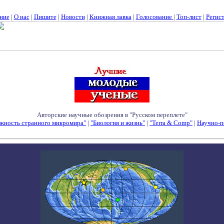
ние
|
О нас
|
Пишите
|
Новости
|
Книжная лавка
|
Голосование
|
Топ-лист
|
Регис
Авторские научные обозрения в "Русском переплете"
жность странного микромира"
|
"Биология и жизнь"
|
"Terra & Comp"
|
Научно-п
Семинары - Конференции - Симпозиумы - Конкурсы