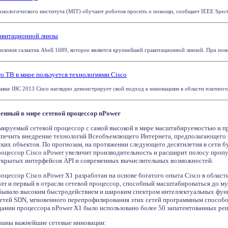
нологического института (MIT) обучают роботов просить о помощи, сообщает IEEE Spectr
равитационной линзы
пления галактик Abell 1689, которое является крупнейшей гравитационной линзой. При пом
о ТВ в мире пользуется технологиями Cisco
вке IBC 2013 Cisco наглядно демонстрирует свой подход к инновациям в области платного т
енный в мире сетевой процессор nPower
мируемый сетевой процессор с самой высокой в мире масштабируемостью и п
печить внедрение технологий Всеобъемлющего Интернета, предполагающего п
ских объектов. По прогнозам, на протяжении следующего десятилетия в сети 
оцессор Cisco nPower увеличит производительность и расширит полосу пропу
ткрытых интерфейсов API и современных вычислительных возможностей.
оцессор Cisco nPower X1 разработан на основе богатого опыта Cisco в област
wer и первый в отрасли сетевой процессор, способный масштабироваться до м
ывало высоким быстродействием и широким спектром интеллектуальных функ
тей SDN, мгновенного перепрофилирования этих сетей программным способом
здании процессора nPower X1 было использовано более 50 запатентованных ре
ваны важнейшие сетевые инновации: