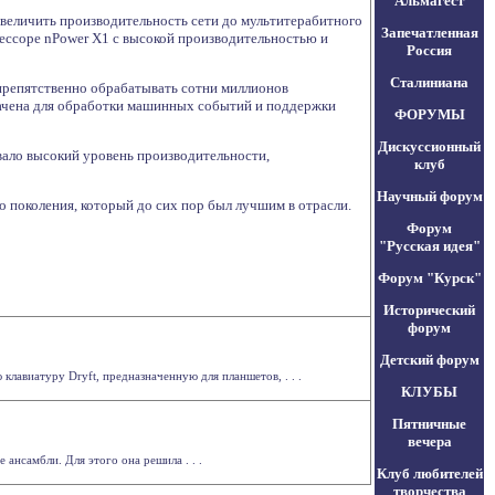
Альмагест
увеличить производительность сети до мультитерабитного
Запечатленная
ессоре nPower X1 с высокой производительностью и
Россия
Сталиниана
препятственно обрабатывать сотни миллионов
начена для обработки машинных событий и поддержки
ФОРУМЫ
Дискуссионный
вало высокий уровень производительности,
клуб
Научный форум
о поколения, который до сих пор был лучшим в отрасли.
Форум
"Русская идея"
Форум "Курск"
Исторический
форум
Детский форум
лавиатуру Dryft, предназначенную для планшетов, . . .
КЛУБЫ
Пятничные
вечера
ансамбли. Для этого она решила . . .
Клуб любителей
творчества