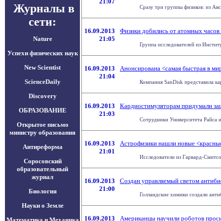
21:07
Журналы в
Сразу три группы физиков: из Ав
сети:
16.09.2013
Физики добились от атомных часов
Nature
21:05
Группа исследователей из Инстит
Успехи физических наук
New Scientist
16.09.2013
Анонсирована <самая быстрая в мир
21:04
ScienceDaily
Компания SanDisk представила кар
Discovery
16.09.2013
Кардиостимуляторам придумали за
ОБРАЗОВАНИЕ
21:03
Сотрудники Университета Райса и
Открытое письмо
министру образования
16.09.2013
Астрофизики нашли новые <красные
Антиреформа
21:01
Исследователи из Гарвард-Смитсон
Соросовский
образовательный
журнал
16.09.2013
Создан управляемый светом антиби
21:00
Биология
Голландские химики создали антиб
Науки о Земле
16.09.2013
Американцы научили роботов прос
Математика и Механика