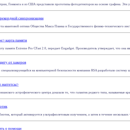
стрии, Гонконга и из США представили прототипы фотодетекторов на основе графена. Эти у
 рекордной синхронизации
ута квантовой оптики Общества Макса Планка и Государственного физико-технического инсти
е> карта памяти
ту памяти Extreme Pro CFast 2.0, передает Engadget. Производитель утверждает, что она явл
щиту от хакеров
 специализирующейся на компьютерной безопасности компании RSA разработали систему шиф
 наггетсы>
ианского астрофизического центра доказали то, что галактик редкого типа, называемые крас
отик
иотик, который активируется ультрафиолетовым излучением, а затем в течение нескольких ча
ить о помощи