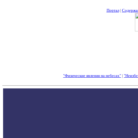
Портал
|
Содержа
"Физические явления на небесах"
|
"Неизбе