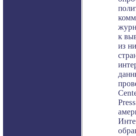
поли
комм
журн
к вы
из н
стра
инте
данн
пров
Cente
Pres
амер
Инте
обра