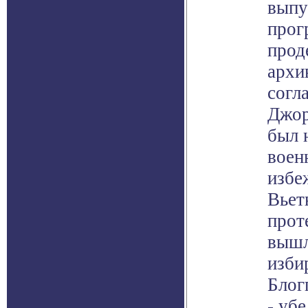
выпу
прог
прод
архи
согл
Джор
был 
воен
избе
Вьет
прот
вышл
изби
Блог
- уб