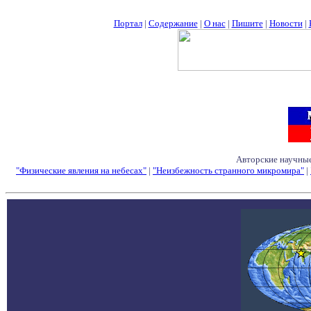
Портал
|
Содержание
|
О нас
|
Пишите
|
Новости
|
Авторские научные
"Физические явления на небесах"
|
"Неизбежность странного микромира"
|
Семинары - Конфе