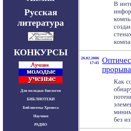
В инт
Русская
инфор
компь
литература
созда
стена
компан
КОНКУРСЫ
26.02.2006
Оптичес
17:45
прорыва
Как с
обнар
Для молодых биологов
потен
БИБЛИОТЕКИ
элеме
Библиотека Хроноса
миним
Научпоп
без из
РАДИО