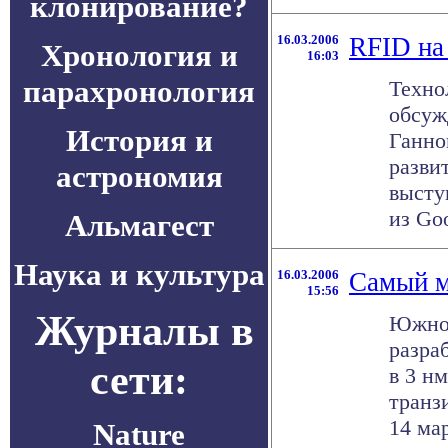
клонирование?
16.03.2006
RFID на
Хронология и
16:03
парахронология
Техно
обсуж
История и
Ганно
разви
астрономия
высту
из Goog
Альмагест
Наука и культура
16.03.2006
Самый м
15:56
Журналы в
Южнок
разра
сети:
в 3 н
транз
14 ма
Nature