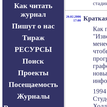
стадии 
Как читать
журнал
26.02.2006
Краткая
17:00
Пишут о нас
Как 
"Изв
Тираж
менее
РЕСУРСЫ
чтоб
прог
Поиск
граф
Проекты
новы
инфо
Посещаемость
1994
Журналы
Студ
Холл