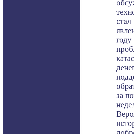
обсу
техн
стал
явле
году
проб
ката
дене
подд
обра
за п
неде
Веро
исто
добр