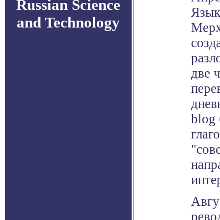
Russian Science
Язык
and Technology
Мерх
созд
разл
две 
пере
днев
blog
глаг
"сов
напр
инте
Авгу
рево