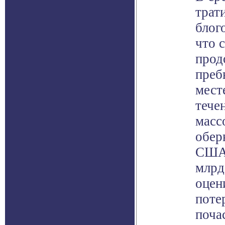
трат
блого
что 
прод
преб
месте
тече
масс
обер
США 
млрд
оцен
поте
поча