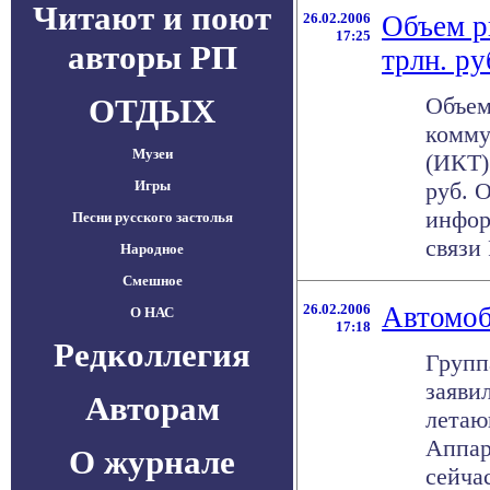
Читают и поют
26.02.2006
Объем р
17:25
авторы РП
трлн. ру
ОТДЫХ
Объем
комму
Музеи
(ИКТ)
Игры
руб. 
инфор
Песни русского застолья
связи 
Народное
Смешное
26.02.2006
Автомоб
О НАС
17:18
Редколлегия
Групп
заяви
Авторам
летаю
Аппар
О журнале
сейча