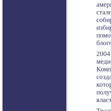
амер
стал
соби
изби
помо
блог
2004
меди
Комп
созд
кото
полу
влас
Трад