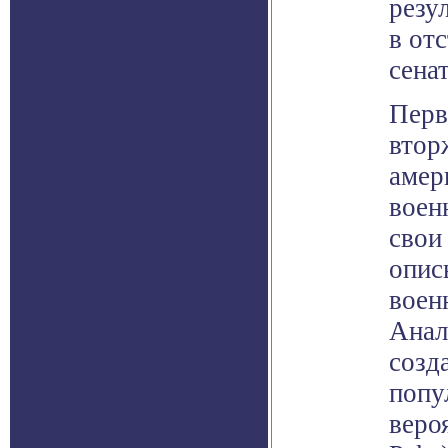
резу
в от
сена
Перв
втор
амер
воен
свои
опис
воен
Анал
созд
попу
веро