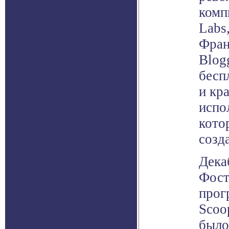
комп
Labs
Фран
Blog
бесп
и кр
испо
кото
созд
Дека
Фост
прог
Scoo
было