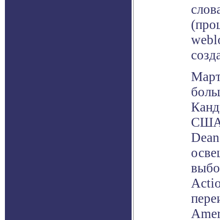
слов
(про
webl
созда
Март
боль
Канд
США 
Dean
осве
выбо
Acti
пере
Amer