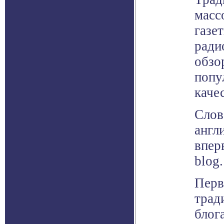
масс
газе
ради
обзо
попу
каче
Слов
англ
впер
blog.
Перв
трад
блог