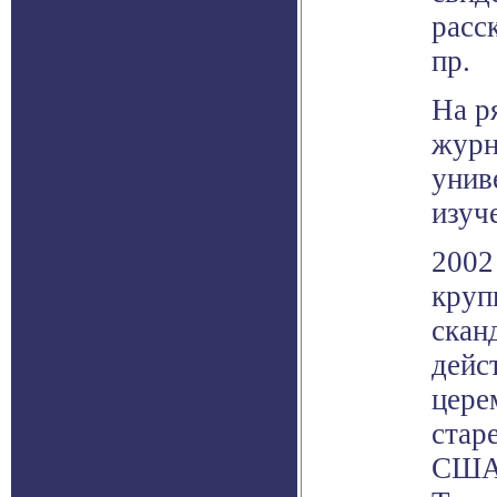
расс
пр.
На р
журн
унив
изуч
2002
круп
скан
дейс
цере
стар
США\