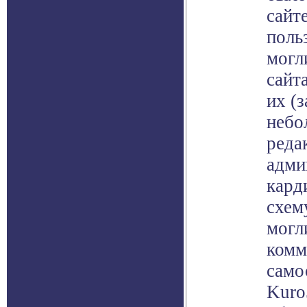
сайт
поль
могл
сайт
их (
небо
реда
адми
кард
схем
могл
комм
само
Kuro