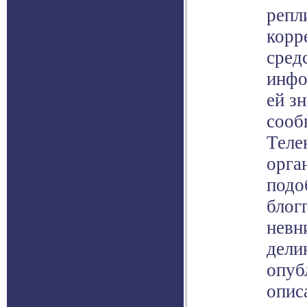
репл
корр
сред
инфо
ей з
сооб
Теле
орга
подо
блог
невн
дели
опуб
опис