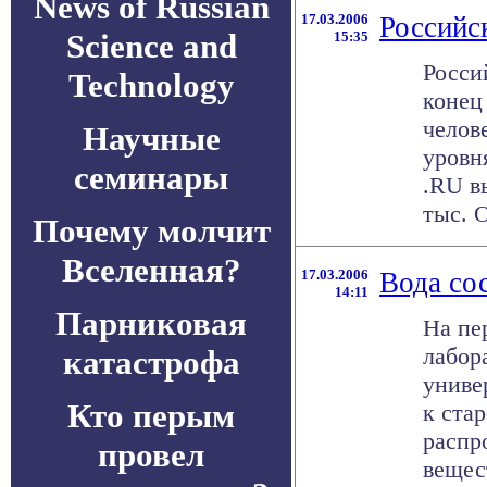
News of Russian
17.03.2006
Российс
Science and
15:35
Росси
Technology
конец 
челов
Научные
уровн
семинары
.RU в
тыс. О
Почему молчит
Вселенная?
17.03.2006
Вода со
14:11
Парниковая
На пе
лабор
катастрофа
униве
Кто перым
к ста
распр
провел
вещест