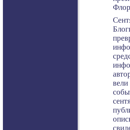
Флор
Сент
Блог
прев
инфо
сред
инфо
авто
вели
собы
сент
публ
опис
свид