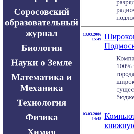
разря
радио
Соросовский
подло
образовательный
журнал
13.03.2006
Широкоп
15:49
Подмоск
Биология
Компа
Науки о Земле
100% 
город
Математика и
широк
Механика
сущес
бюджет
Технология
03.03.2006
Компьют
Физика
14:48
книжную
Химия