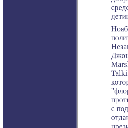
сред
дети
Нояб
поли
Неза
Джош
Mars
Talk
кото
"фло
прот
с по
отда
през