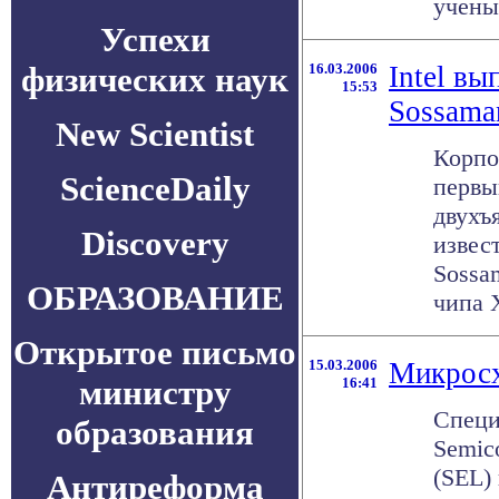
ученых
Успехи
физических наук
16.03.2006
Intel вы
15:53
Sossama
New Scientist
Корпо
ScienceDaily
первы
двухъ
Discovery
извес
Sossa
ОБРАЗОВАНИЕ
чипа X
Открытое письмо
15.03.2006
Микросх
министру
16:41
Специ
образования
Semic
(SEL)
Антиреформа