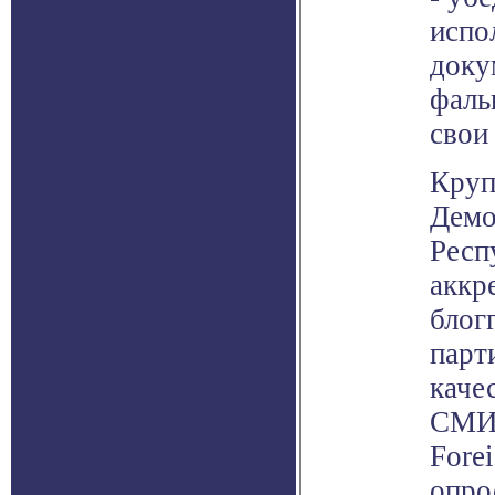
испо
доку
фаль
свои
Круп
Демо
Респ
аккр
блог
парт
каче
СМИ.
Fore
опро