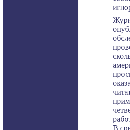
игно
Журн
опуб
обсл
пров
скол
амер
прос
оказ
чита
прим
четв
рабо
В ср