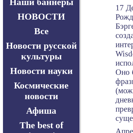
Наши баннеры
17 Д
НОВОСТИ
Рожд
Бэрге
Все
созд
инте
Новости русской
Wisd
культуры
испо
Новости науки
Оно 
фраз
Космические
(мож
новости
дневн
прев
Афиша
суще
The best of
Апре