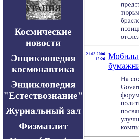
предс
тюрьм
брасл
позиц
Космические
отслеж
новости
21.03.2006
Мобильн
Энциклопедия
12:26
бумажн
космонавтика
На со
Энциклопедия
Gover
"Естествознание"
форум
полит
Журнальный зал
посвя
улучш
Физматлит
компь