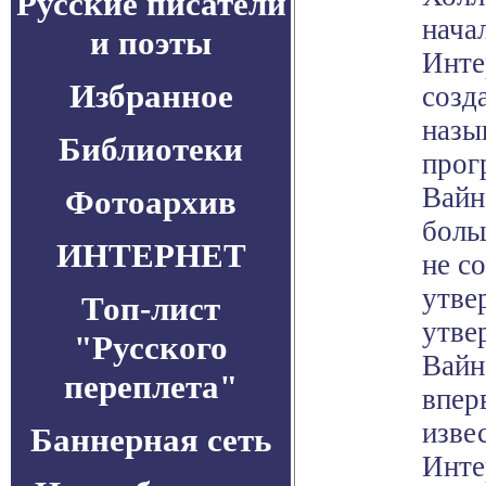
Русские писатели
нача
и поэты
Инте
Избранное
созд
назы
Библиотеки
прог
Вайн
Фотоархив
боль
ИНТЕРНЕТ
не с
утве
Топ-лист
утве
"Русского
Вайн
переплета"
впер
изве
Баннерная сеть
Инте