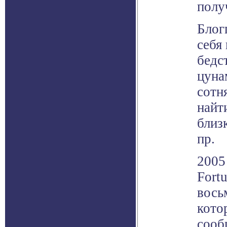
полу
Блог
себя
бедс
цуна
сотн
найт
близ
пр.
2005
Fort
вось
кото
сооб