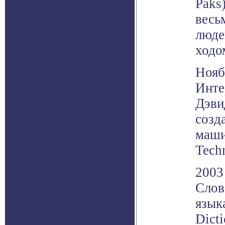
Paks
весь
люде
ходо
Нояб
Инте
Дэви
созд
маши
Techn
2003
Слов
язык
Dict