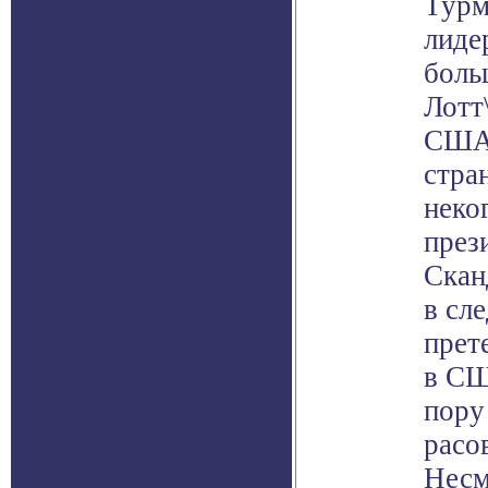
Турм
лиде
боль
Лотт\
США 
стра
неко
през
Скан
в сл
прет
в СШ
пору
расо
Несм