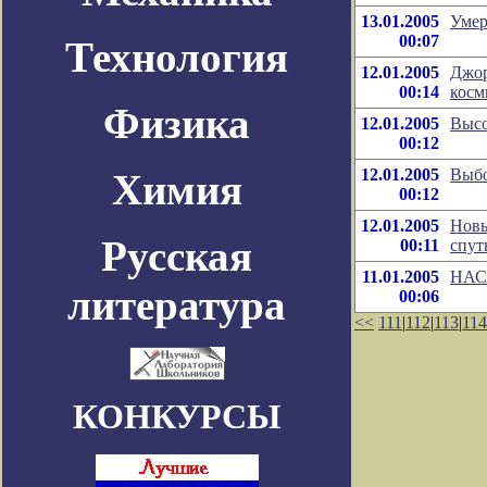
13.01.2005
Умер
00:07
Технология
12.01.2005
Джор
00:14
косм
Физика
12.01.2005
Высо
00:12
12.01.2005
Выбо
Химия
00:12
12.01.2005
Новы
Русская
00:11
спут
11.01.2005
НАСА
литература
00:06
<<
111
|
112
|
113
|
114
КОНКУРСЫ