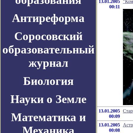
13.01.2005
"Ком
00:11
Антиреформа
Соросовский
образовательный
журнал
Биология
Науки о Земле
13.01.2005
Стар
Математика и
00:09
13.01.2005
Астр
Механика
00:08