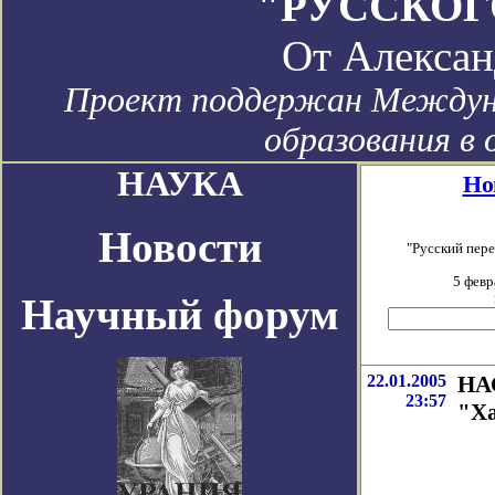
"РУССКОГ
От
Алексан
Проект поддержан Междун
образования в 
НАУКА
Но
Новости
"Русский пер
5 февр
Научный форум
22.01.2005
НАС
23:57
"Х