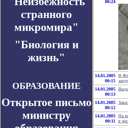
"Неизбежность
00:24
странного
микромира"
"Биология и
жизнь"
Космос-Журнал
14.01.2005
В Фе
00:15
запу
ОБРАЗОВАНИЕ
14.01.2005
Выда
00:13
Открытое письмо
14.01.2005
Зака
00:12
министру
14.01.2005
На к
00:11
в че
образования