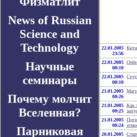
Физматлит
News of Russian
Science and
Technology
22.01.2005
Кита
23:56
Научные
22.01.2005
Орби
00:10
семинары
22.01.2005
Спус
00:10
21.01.2005
Магн
Почему молчит
00:26
21.01.2005
Как 
Вселенная?
00:25
запу
21.01.2005
Поги
00:24
атмо
Парниковая
20.01.2005
Стар