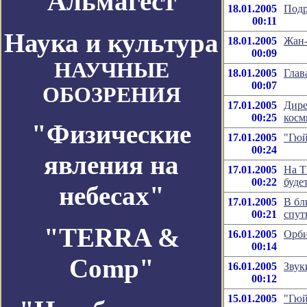
Альмагест
18.01.2005
Подр
00:11
Наука и культура
18.01.2005
Жан-
00:09
НАУЧНЫЕ
18.01.2005
Глав
00:07
ОБОЗРЕНИЯ
17.01.2005
Дире
00:25
косм
"Физические
17.01.2005
"Гюй
00:24
явления на
17.01.2005
На Т
00:22
буде
небесах"
17.01.2005
В бл
00:21
спут
"TERRA &
16.01.2005
Орби
00:14
Comp"
16.01.2005
Звук
00:12
15.01.2005
"Гюй