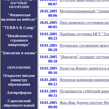
НАУЧНЫЕ
00:07
ОБОЗРЕНИЯ
20.01.2005
Модернизированный "Ариан-5
"Физические
00:06
явления на небесах"
20.01.2005
Пять немецких спутников-шп
00:05
"TERRA & Comp"
19.01.2005
Приборы спутника МГУ "Тать
"Неизбежность
00:23
странного
микромира"
19.01.2005
Подписано соглашение межд
00:20
"Биология и жизнь"
19.01.2005
"Иридиум" оснащает спутни
Космос-Журнал
00:18
ОБРАЗОВАНИЕ
19.01.2005
Полет на Венеру начнется в 
00:16
Открытое письмо
18.01.2005
Японская компания намерена
министру
00:12
образования
18.01.2005
Подробности субботней кор
Антиреформа
00:11
Соросовский
18.01.2005
Жан-Жак Дорден посетит Мо
образовательный
00:09