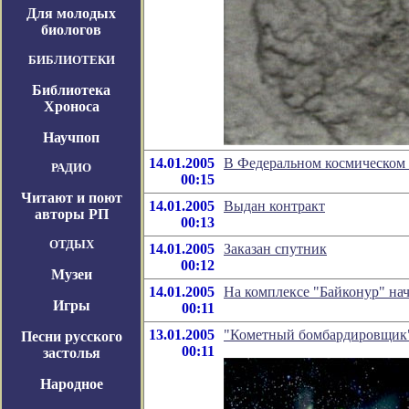
Для молодых
биологов
БИБЛИОТЕКИ
Библиотека
Хроноса
Научпоп
14.01.2005
В Федеральном космическом а
РАДИО
00:15
Читают и поют
14.01.2005
Выдан контракт
авторы РП
00:13
ОТДЫХ
14.01.2005
Заказан спутник
00:12
Музеи
14.01.2005
На комплексе "Байконур" на
Игры
00:11
13.01.2005
"Кометный бомбардировщик"
Песни русского
00:11
застолья
Народное