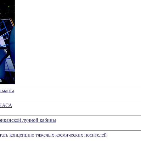
 марта
 НАСА
ериканской лунной кабины
тать концепцию тяжелых космических носителей