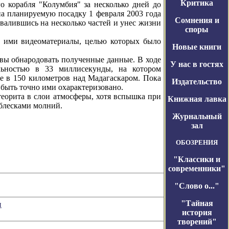
Критика
корабля "Колумбия" за несколько дней до
на планируемую посадку 1 февраля 2003 года
Сомнения и
валившись на несколько частей и унес жизни
споры
ими видеоматериалы, целью которых было
Новые книги
вы обнародовать полученные данные. В ходе
У нас в гостях
ельностью в 33 миллисекунды, на котором
те в 150 километров над Мадагаскаром. Пока
Издательство
т быть точно ими охарактеризовано.
еорита в слои атмосферы, хотя вспышка при
Книжная лавка
тблесками молний.
Журнальный
зал
ОБОЗРЕНИЯ
"Классики и
современники"
"Слово о..."
"Тайная
и
история
творений"