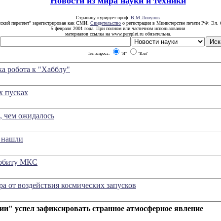
Новости из мира науки и техники
Страницу курирует проф.
В.М.Липунов
сский переплет" зарегистрирован как СМИ.
Свидетельство
о регистрации в Министерстве печати РФ: Эл. 
5 февраля 2001 года. При полном или частичном использовании
материалов ссылка на www.pereplet.ru обязательна.
Тип запроса:
"И"
"Или"
а робота к "Хабблу"
х пусках
, чем ожидалось
е нашли
орбиту МКС
а от воздействия космических запусков
и" успел зафиксировать странное атмосферное явление