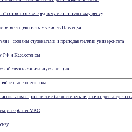
" готовится к очередному испытательному рейсу
ионов отправятся в космос из Плесецка
яна" созданы студенатами и преподавателями университета
у РФ и Казахстаном
ковой связью санитарную авиацию
ноябре нынешнего года
 использовать российские баллистические ракеты для запуска г
рекции орбиты МКС
скву