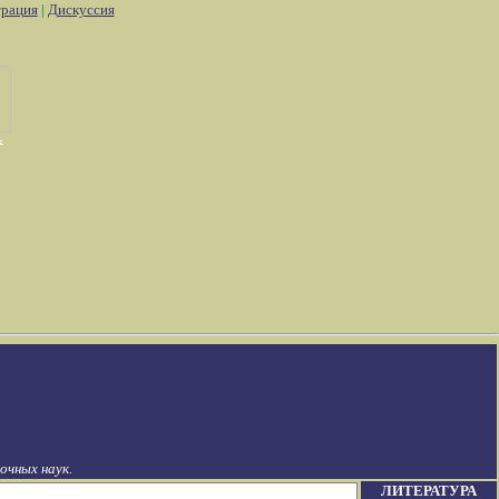
трация
|
Дискуссия
чных наук.
ЛИТЕРАТУРА