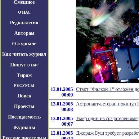
Смешное
О НАС
Редколлегия
Авторам
О журнале
Как читать журнал
Пишут о нас
Тираж
РЕСУРСЫ
13.01.2005
Старт "Фалкон-1" отложен до
00:09
Поиск
13.01.2005
Астронавт-ветеран покинул
Проекты
00:08
Посещаемость
13.01.2005
Умер один из создателей ам
00:07
Журналы
12.01.2005
Джордж Буш требует разрабо
Русские писатели и
00:14