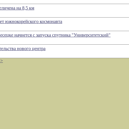
личена на 8,5 км
ет южнокорейского космонавта
есецке начнется с запуска спутника "Университетский"
ельства нового центра
>>