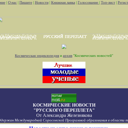
ние
|
О нас
|
Пишите
|
Новости
|
Книжная лавка
|
Голосование
|
Топ-лист
|
Регис
Космическая энциклопедия
и
архив
"Космических новостей"
КОСМИЧЕСКИЕ НОВОСТИ
"РУССКОГО ПЕРЕПЛЕТА"
От
Александра Железнякова
ддержан Международной Соросовской Программой образования в области то