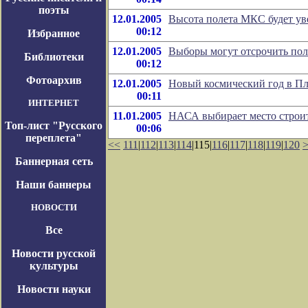
поэты
12.01.2005
Высота полета МКС будет уве
00:12
Избранное
12.01.2005
Выборы могут отсрочить пол
Библиотеки
00:12
Фотоархив
12.01.2005
Новый космический год в Пл
00:11
ИНТЕРНЕТ
11.01.2005
НАСА выбирает место строит
Топ-лист "Русского
00:06
переплета"
<<
111
|
112
|
113
|
114
|115|
116
|
117
|
118
|
119
|
120
Баннерная сеть
Наши баннеры
НОВОСТИ
Все
Новости русской
культуры
Новости науки