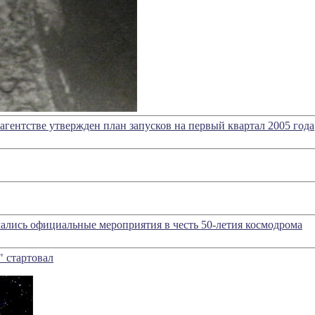
гентстве утвержден план запусков на первый квартал 2005 года
чались официальные мероприятия в честь 50-летия космодрома
 стартовал