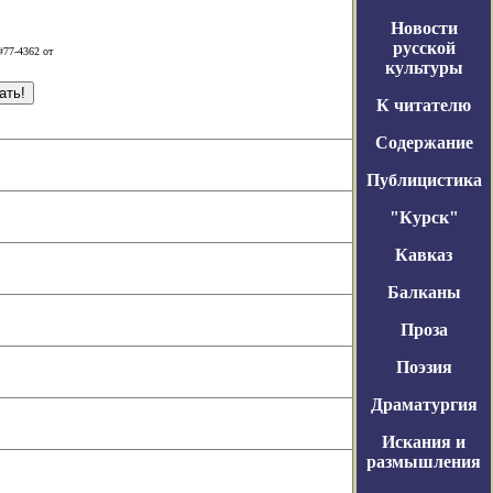
Новости
русской
#77-4362 от
культуры
К читателю
Содержание
Публицистика
"Курск"
Кавказ
Балканы
Проза
Поэзия
Драматургия
Искания и
размышления