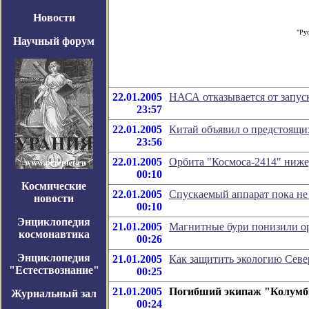
Новости
"Ру
Научный форум
22.01.2005
НАСА отказывается от запуск
23:57
22.01.2005
Китай объявил о предстоящи
23:56
22.01.2005
Орбита "Космоса-2414" ниже
00:10
Космические
22.01.2005
Спускаемый аппарат пока н
новости
00:10
Энциклопедия
21.01.2005
Магнитные бури понизили 
космонавтика
00:26
Энциклопедия
21.01.2005
Как защитить экологию Север
"Естествознание"
00:25
21.01.2005
Погибший экипаж "Колумби
Журнальный зал
00:24