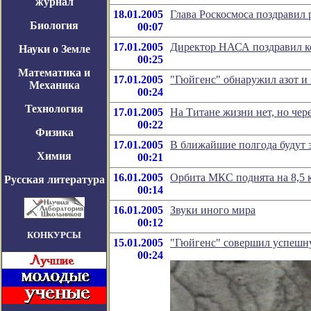
журнал
18.01.2005
Глава Роскосмоса поздравил
Биология
00:07
17.01.2005
Директор НАСА поздравил ко
Науки о Земле
00:25
Математика и
17.01.2005
"Гюйгенс" обнаружил азот и
Механика
00:24
Технология
17.01.2005
На Титане жизни нет, но чер
00:22
Физика
17.01.2005
В ближайшие полгода будут 
Химия
00:21
16.01.2005
Орбита МКС поднята на 8,5 
Русская литература
00:14
16.01.2005
Звуки иного мира
00:12
КОНКУРСЫ
15.01.2005
"Гюйгенс" совершил успешн
00:24