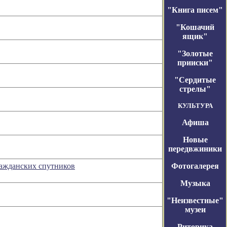
"Книга писем"
"Кошачий
ящик"
"Золотые
прииски"
"Сердитые
стрелы"
КУЛЬТУРА
Афиша
Новые
передвжиники
ражданских спутников
Фотогалерея
Музыка
"Неизвестные"
музеи
Риторика