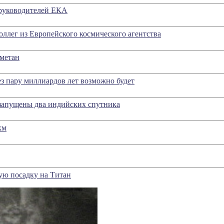
 руководителей ЕКА
ллег из Европейского космического агентства
 метан
ез пару миллиардов лет возможно будет
запущены два индийских спутника
км
ую посадку на Титан