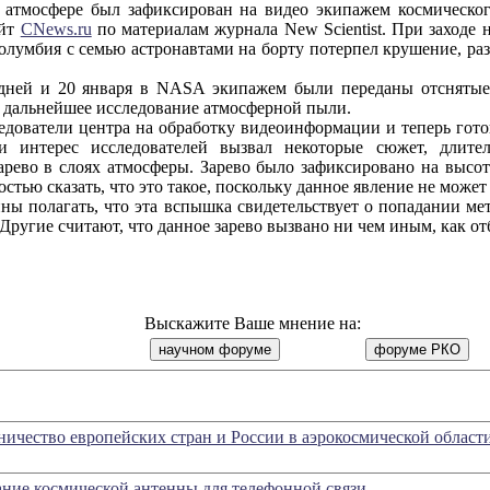
осфере был зафиксирован на видео экипажем космического 
айт
CNews.ru
по материалам журнала New Scientist. При заходе 
олумбия с семью астронавтами на борту потерпел крушение, раз
й и 20 января в NASA экипажем были переданы отснятые 
и дальнейшее исследование атмосферной пыли.
ователи центра на обработку видеоинформации и теперь гото
си интерес исследователей вызвал некоторые сюжет, длит
арево в слоях атмосферы. Зарево было зафиксировано на высо
остью сказать, что это такое, поскольку данное явление не може
полагать, что эта вспышка свидетельствует о попадании мет
 Другие считают, что данное зарево вызвано ни чем иным, как о
Выскажите Ваше мнение на:
ничество европейских стран и России в аэрокосмической област
ание космической антенны для телефонной связи