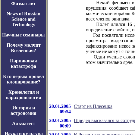
Некий феномен в атм
Физматлит
крушения, сообщает с
космический корабль К
News of Russian
всех членов экипажа.
Science and
Полет длился 16 дне
Technology
определение свойств, 
Научные семинары
Год посвятили исслед
просмотра видеозапи
Почему молчит
зафиксировано некое з
Вселенная?
ученые не могут с точн
Одни ученые склонны 
Парниковая
этом значительно ярче.
катастрофа
Кто перым провел
клонирование?
Хронология и
парахронология
20.01.2005
Старт из Плесецка
История и
09:54
астрономия
20.01.2005
Шредер высказался за сотруд
Альмагест
00:09
Наука и культура
20.01.2005
В России заканчивается созд