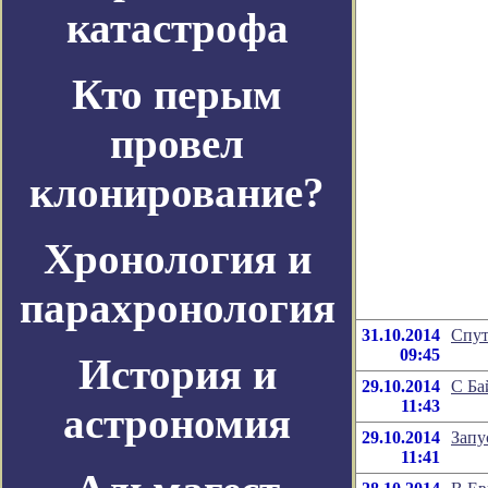
катастрофа
Кто перым
провел
клонирование?
Хронология и
парахронология
31.10.2014
Спут
09:45
История и
29.10.2014
С Ба
11:43
астрономия
29.10.2014
Запу
11:41