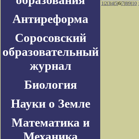
1
|
2
|
3
|
4
|
5
|6|
7
|
8
|
9
|
10
Антиреформа
Соросовский
образовательный
журнал
Биология
Науки о Земле
Математика и
Механика