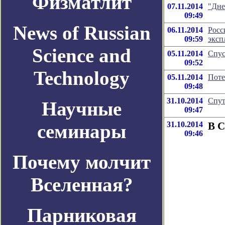
Физматлит
07.11.2014
"Дне
09:49
News of Russian
06.11.2014
Росс
09:59
эксп
Science and
05.11.2014
Спус
09:52
Technology
05.11.2014
Поте
09:48
31.10.2014
Спут
Научные
09:47
31.10.2014
В 
семинары
09:46
Почему молчит
Вселенная?
Парниковая