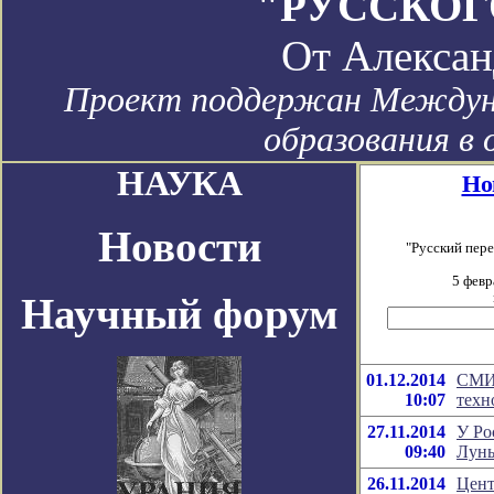
"РУССКОГ
От
Алексан
Проект поддержан Междун
образования в 
НАУКА
Но
Новости
"Русский пер
5 февр
Научный форум
01.12.2014
СМИ:
10:07
техн
27.11.2014
У Ро
09:40
Луны
26.11.2014
Цент