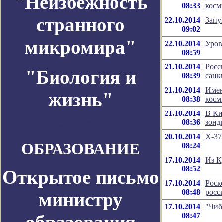
"Неизбежность
08:33
косм
странного
22.10.2014
Запу
09:02
микромира"
22.10.2014
Уров
08:59
21.10.2014
Росс
"Биология и
08:39
санк
21.10.2014
Имен
жизнь"
08:38
косм
21.10.2014
В Ки
08:36
зонд
Космос-Журнал
20.10.2014
Х-37
ОБРАЗОВАНИЕ
08:24
17.10.2014
Из К
08:52
Открытое письмо
17.10.2014
Роск
08:48
росс
министру
17.10.2014
"Чиб
образования
08:47