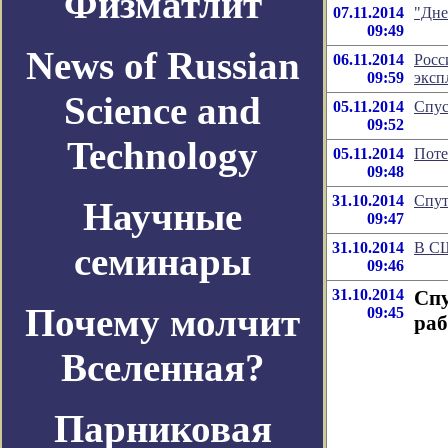
Физматлит
07.11.2014
"Дне
09:49
News of Russian
06.11.2014
Росс
09:59
эксп
Science and
05.11.2014
Спус
09:52
Technology
05.11.2014
Поте
09:48
31.10.2014
Спут
Научные
09:47
31.10.2014
В СШ
семинары
09:46
31.10.2014
Спу
Почему молчит
09:45
ра
Вселенная?
Парниковая