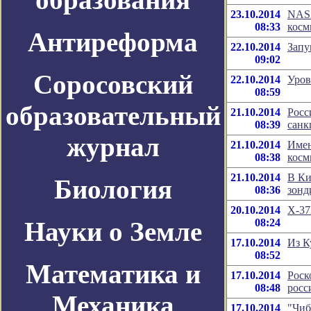
23.10.2014
NASA
08:33
косм
Антиреформа
22.10.2014
Запу
09:02
Соросовский
22.10.2014
Уров
08:59
образовательный
21.10.2014
Росс
08:39
санк
журнал
21.10.2014
Имен
08:38
косм
21.10.2014
В Ки
Биология
08:36
зонд
20.10.2014
Х-37
Науки о Земле
08:24
17.10.2014
Из К
08:52
Математика и
17.10.2014
Роск
08:48
росс
Механика
17.10.2014
"Чиб