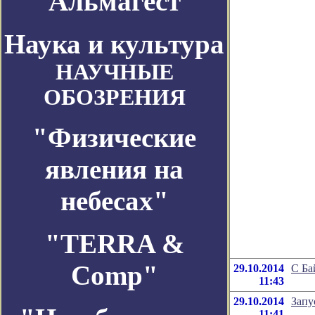
Альмагест
Наука и культура
НАУЧНЫЕ
ОБОЗРЕНИЯ
"Физические
явления на
небесах"
"TERRA &
Comp"
29.10.2014
С Ба
11:43
29.10.2014
Запу
11:41