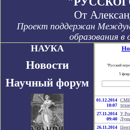
"РУССКОГ
От
Алексан
Проект поддержан Междун
образования в 
НАУКА
Но
Новости
"Русский пер
5 февр
Научный форум
01.12.2014
СМИ:
10:07
техн
27.11.2014
У Ро
09:40
Луны
26.11.2014
Цент