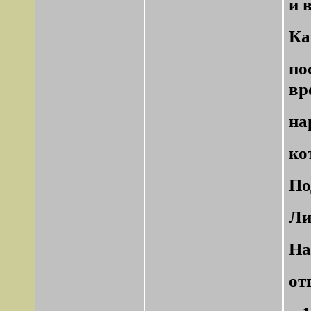
и 
Ка
п
вр
на
ко
По
Ли
На
от