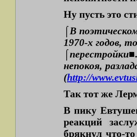
Ну пусть это с
⌠В поэтическом
1970-х годов, т
⌠перестройки■. 
непокоя, разла
(
http://www.evtus
Так тот же Лер
В пику Евтушен
реакций засл
брякнул что-то