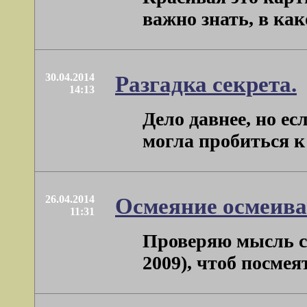
важно знать, в как
30.04.2014
Разгадка секрета.
14:13
Дело давнее, но е
могла пробиться к
26.04.2014
Осмеяние осмеив
11:31
Проверяю мысль св
2009), чтоб посмея