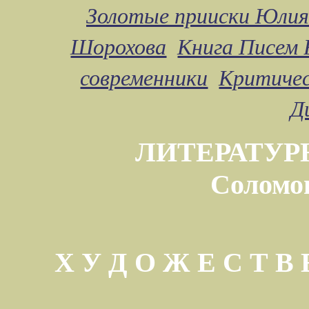
Золотые прииски Юлия
Шорохова
Книга Писем 
современники
Критичес
Д
ЛИТЕРАТУР
Соломо
Х У Д О Ж Е С Т 