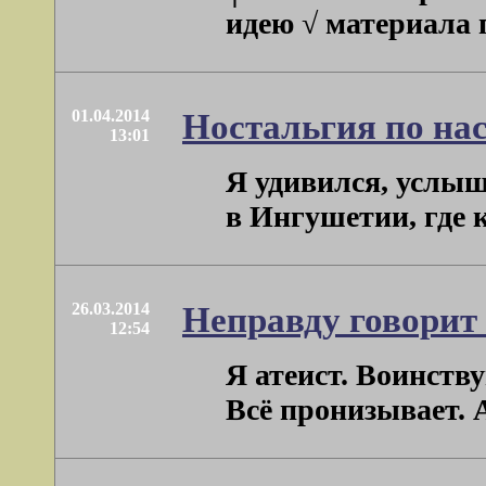
идею √ материала п
01.04.2014
Ностальгия по нас
13:01
Я удивился, услыш
в Ингушетии, где 
26.03.2014
Неправду говорит 
12:54
Я атеист. Воинств
Всё пронизывает. А