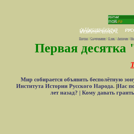
Портал
|
Содержание
|
О нас
|
Авторам
|
Но
Первая десятка 
Т
Мир собирается объявить бесполётную зон
Института Истории Русского Народа.
|
Нас п
лет назад? |
Кому давать грант