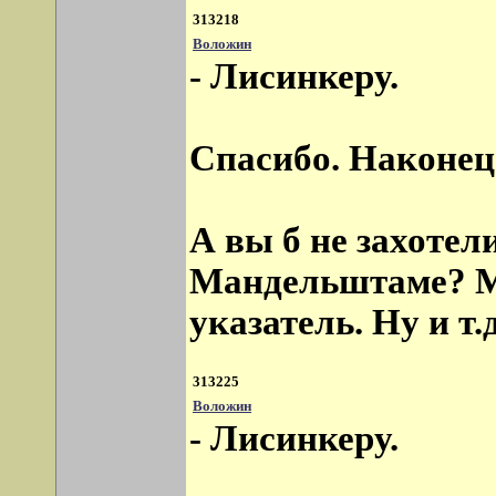
313218
Воложин
- Лисинкеру.
Спасибо. Наконец 
А вы б не захотел
Мандельштаме? Мой
указатель. Ну и т.д
313225
Воложин
- Лисинкеру.