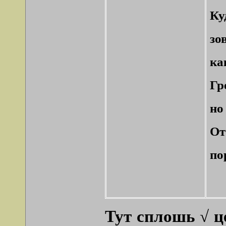
Ку
зо
ка
Гр
но
От
по
Тут сплошь √ ц