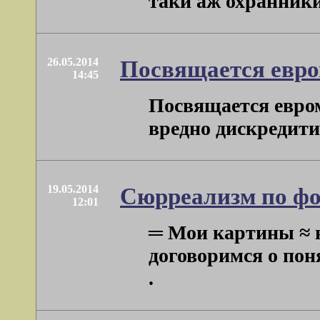
таки аж охранники
26.05.2014
Посвящается евром
14:45
Посвящается евром
вредно дискредитир
19.05.2014
Сюрреализм по фор
12:01
═ Мои картины ≈ 
договоримся о поня
.