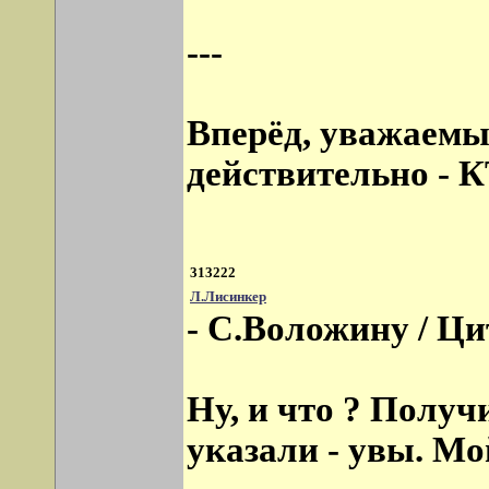
---
Вперёд, уважаемый
действительно -
313222
Л.Лисинкер
- С.Воложину / Ц
Ну, и что ? Получи
указали - увы. Мо