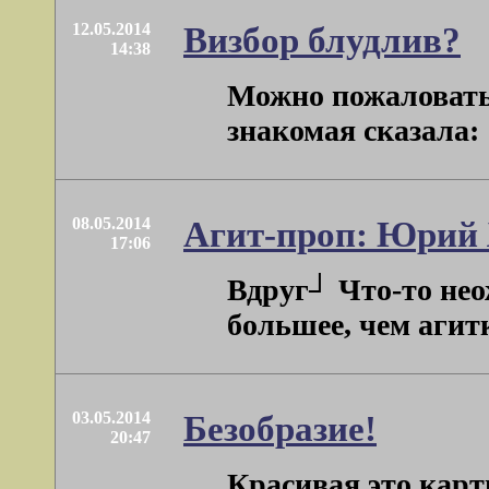
12.05.2014
Визбор блудлив?
14:38
Можно пожаловатьс
знакомая сказала: 
08.05.2014
Агит-проп: Юрий 
17:06
Вдруг┘ Что-то нео
большее, чем агитк
03.05.2014
Безобразие!
20:47
Красивая это карт