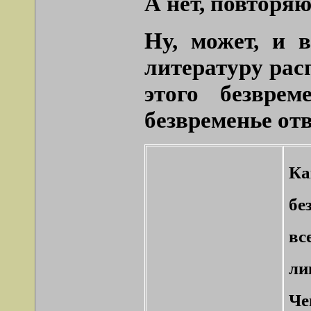
А нет, повторяю
Ну, может, и 
литературу рас
этого безвре
безвременье от
Ка
бе
вс
ли
Че