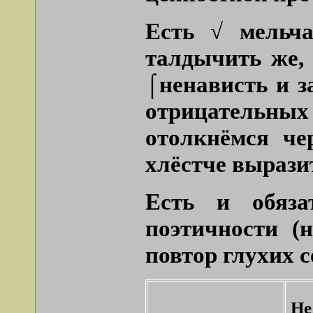
Есть √ мельча
талдычить же, 
⌠ненависть и 
отрицательных
отолкнёмся ч
хлёстче выразит
Есть и обяза
поэтичности (
повтор глухих с
Н