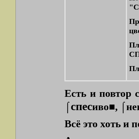
"С
Пр
цв
Пл
СП
Пл
Есть и повтор 
спес
⌠
иво■
,
⌠не
Всё это хоть и 