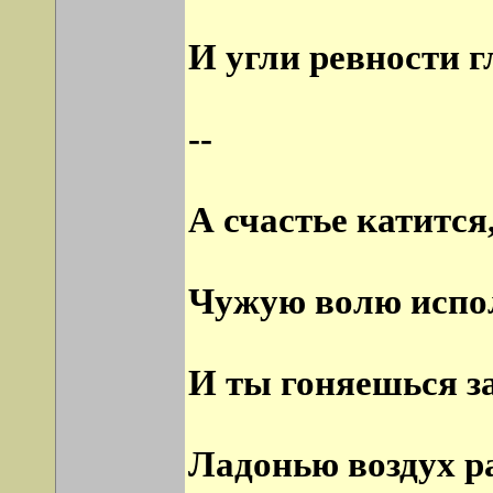
И угли ревности г
--
А счастье катится
Чужую волю испо
И ты гоняешься за
Ладонью воздух ра