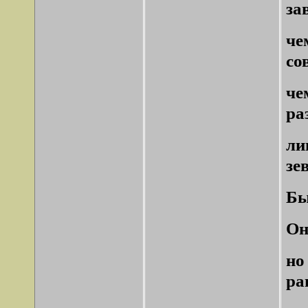
за
че
со
ч
ра
ли
зе
Бы
Он
н
ра