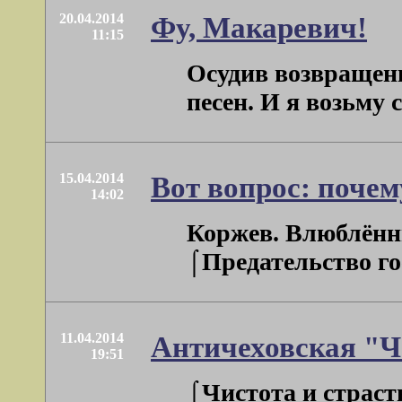
20.04.2014
Фу, Макаревич!
11:15
Осудив возвращени
песен. И я возьму
15.04.2014
Вот вопрос: почем
14:02
Коржев. Влюблённы
⌠Предательство гос
11.04.2014
Античеховская "Ч
19:51
⌠Чистота и страст