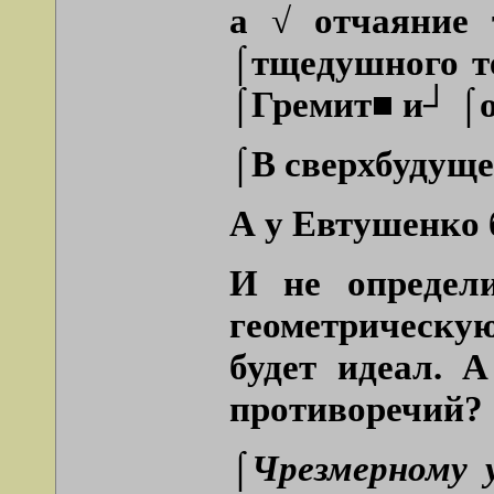
а √ отчаяние
⌠тщедушного т
⌠Гремит■ и┘ ⌠о
⌠В сверхбудущем
А у Евтушенко 
И не определи
геометрическую
будет идеал. 
противоречий?
⌠Чрезмерному 