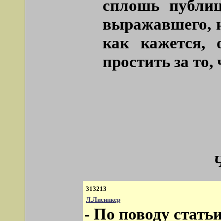
сплошь публиц
выражавшего, н
как кажется, 
простить за то,
313213
Л.Лисинкер
- По поводу стать