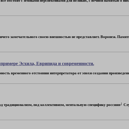
 всё обстоит с земными перспективами для великих, с вечной памятью о ни
ичего замечательного своею внешностью не представляет. Воронеж. Памятн
 примере Эсхила, Еврипида и современности.
ость временного отстояния интерпретатора от эпохи создания произведения■
д традиционализм, под коллективизм, ментальную специфику россиян┘ Слу