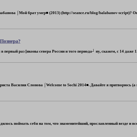
банова ⌠Мой брат умер■ (2013) (http://seance.ru/blog/balabanov-script)? 
 Познера?
в первый раз [иконы севера России и того периода┘ ну, скажем, с 14 даже 13 в
иста Василия Слонова ⌠Welcome to Sochi 2014■. Давайте я притворюсь (а 
дилось поймать себя на том, что знаменитейший, прославленный везде и вс