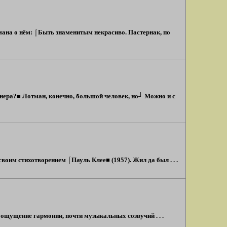
тмана о нём: ⌠Быть знаменитым некрасиво. Пастернак, по
знера?■ Лотман, конечно, большой человек, но┘ Можно и с
воим стихотворением ⌠Пауль Клее■ (1957). Жил да был . . .
 ощущение гармонии, почти музыкальных созвучий . . .