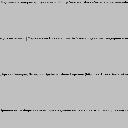
ад чем он, например, тут смеётся? http://www.afisha.ru/article/arsen-sava
од в интернет. ⌠Украинская Новая волна <┘> посвящена постмодернистской 
рсен Савадов, Дмитрий Врубель, Иван Гарунов (http://art1.ru/art/otkrytie-
Пришёл на разборе каких-то произведений его к мысли, что он ницшеанец с