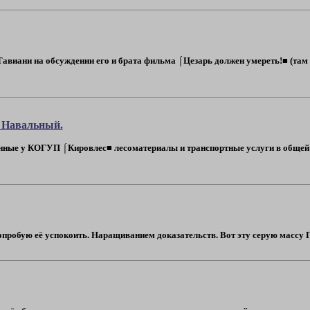
авиани на обсуждении его и брата фильма ⌠Цезарь должен умереть!■ (там з
т Навальный.
ые у КОГУП ⌠Кировлес■ лесоматериалы и транспортные услуги в общей су
Попробую её успокоить. Наращиванием доказательств. Вот эту серую массу Га