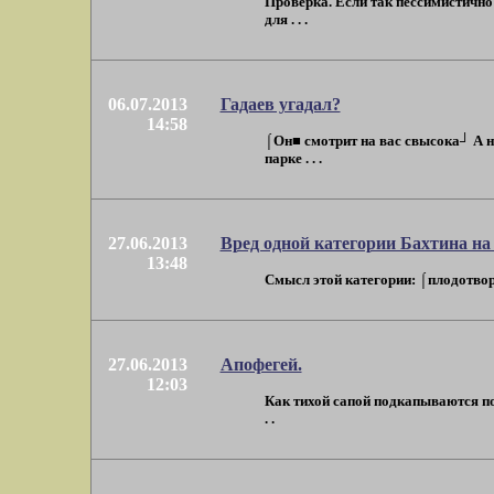
Проверка. Если так пессимистично
для . . .
06.07.2013
Гадаев угадал?
14:58
⌠Он■ смотрит на вас свысока┘ А н
парке . . .
27.06.2013
Вред одной категории Бахтина на
13:48
Смысл этой категории: ⌠плодотворн
27.06.2013
Апофегей.
12:03
Как тихой сапой подкапываются по
. .