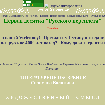
Портал
|
Содержание
|
О нас
|
Авторам
|
Новости
|
Первая десятка
|
Дискуссионный клуб
|
Научный фору
Первая десятка "Русского переплета"
Темы дня:
 в нашей Vselennoy!
|
Президенту Путину о создани
сь русские 4000 лет назад? |
Кому давать гранты 
е Алексея Шорохова
Книга Писем Владимира Хлумова
Классики и современн
Дискуссия
ЛИТЕРАТУРНОЕ ОБОЗРЕНИЕ
Соломона Воложина
Х У Д О Ж Е С Т В Е Н Н Ы Й С М Ы С Л