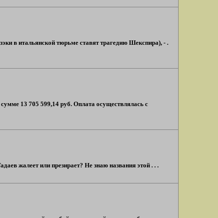
эки в итальянской тюрьме ставят трагедию Шекспира), - .
мме 13 705 599,14 руб. Оплата осуществлялась с
даев жалеет или презирает? Не знаю названия этой . . .