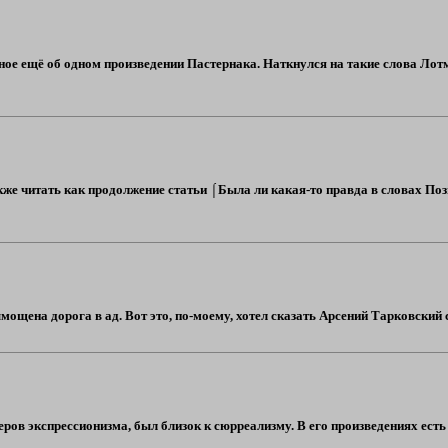
язное ещё об одном произведении Пастернака. Наткнулся на такие слова Ло
акже читать как продолжение статьи ⌠Была ли какая-то правда в словах По
ощена дорога в ад. Вот это, по-моему, хотел сказать Арсений Тарковский с
ров экспрессионизма, был близок к сюрреализму. В его произведениях есть