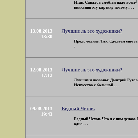
Итак, Савадов смеётся надо всем┘ Н
вникания эту картину потому, . . .
13.08.2013
Лучшие ль это художники?
18:30
Продолжение. Так. Сделаем ещё зах
.
12.08.2013
Лучшие ль это художники?
17:12
Лучшими названы: Дмитрий Гутов, А
Искусства с большой . . .
09.08.2013
Бедный Чехов.
19:43
Бедный Чехов. Что я с ним делаю. 
одно . . .