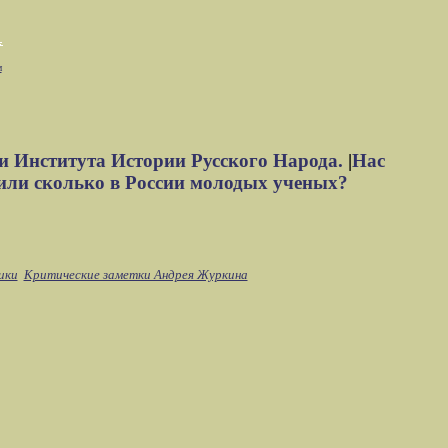
м
и Института Истории Русского Народа.
|
Нас
или сколько в России молодых ученых?
ики
Критические заметки Андрея Журкина