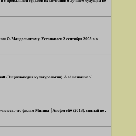
х и с провальной судьбой их мечтаний о лучшем будущем не
ик О. Мандельштаму. Установлен 2 сентября 2008 г. в
 (Энциклопедия культурологии). А её название √ . . .
чилось, что фильм Митина ⌠Апофегей■ (2013), снятый по .