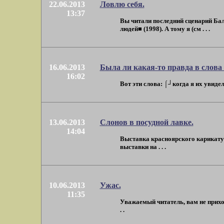
22.06.2013
Ловлю себя.
13:37
Вы читали последний сценарий Бала
людей■ (1998). А тому я (см . . .
16.06.2013
Была ли какая-то правда в слова
16:02
Вот эти слова: ⌠┘когда я их увидел 
13.06.2013
Слонов в посудной лавке.
14:04
Выставка красноярского карикатур
выставки на . . .
10.06.2013
Ужас.
11:35
Уважаемый читатель, вам не прихо
. .