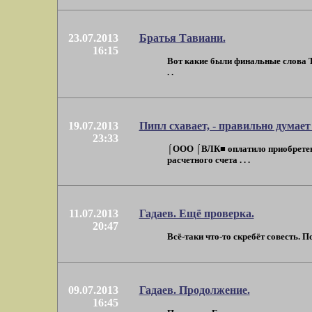
23.07.2013
Братья Тавиани.
16:15
Вот какие были финальные слова Т
. .
19.07.2013
Пипл схавает, - правильно думае
23:33
⌠ООО ⌠ВЛК■ оплатило приобретенн
расчетного счета . . .
11.07.2013
Гадаев. Ещё проверка.
20:47
Всё-таки что-то скребёт совесть. 
09.07.2013
Гадаев. Продолжение.
16:45