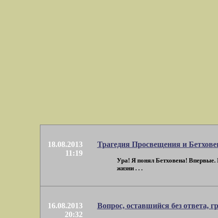
18.08.2013
Трагедия Просвещения и Бетхове
11:19
Ура! Я понял Бетховена! Впервые. 
жизни . . .
16.08.2013
Вопрос, оставшийся без ответа, гр
20:32