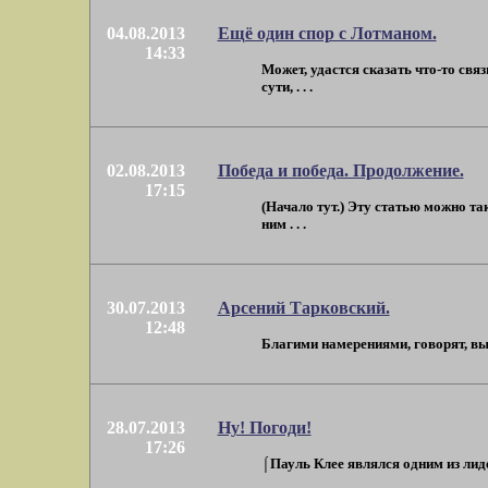
04.08.2013
Ещё один спор с Лотманом.
14:33
Может, удастся сказать что-то св
сути, . . .
02.08.2013
Победа и победа. Продолжение.
17:15
(Начало тут.) Эту статью можно т
ним . . .
30.07.2013
Арсений Тарковский.
12:48
Благими намерениями, говорят, вым
28.07.2013
Ну! Погоди!
17:26
⌠Пауль Клее являлся одним из лиде