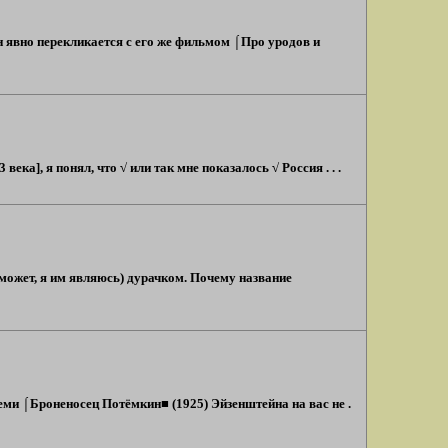
Он явно перекликается с его же фильмом ⌠Про уродов и
ека], я понял, что √ или так мне показалось √ Россия . . .
может, я им являюсь) дурачком. Почему название
еми ⌠Броненосец Потёмкин■ (1925) Эйзенштейна на вас не .