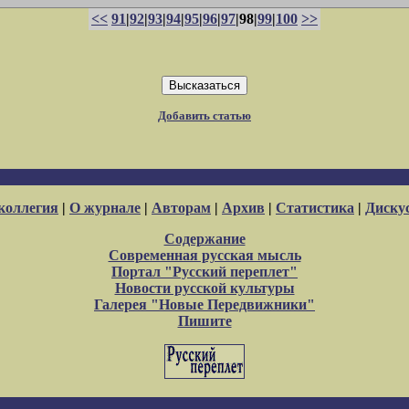
<<
91
|
92
|
93
|
94
|
95
|
96
|
97
|98|
99
|
100
>>
Добавить статью
коллегия
|
О журнале
|
Авторам
|
Архив
|
Статистика
|
Диску
Содержание
Современная русская мысль
Портал "Русский переплет"
Новости русской культуры
Галерея "Новые Передвижники"
Пишите