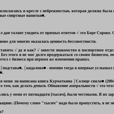
, располагаясь в кресле с небрежностью, которая должна был
йные спиртные напитки■.
 дан талант уходить от прямых ответов √ это Боре Сороке. О
внове для многих оказалась ценность бессовестности.
ставить √ да и как? √ завести знакомство в паспортном отде
 Без этого я не мог долго продержаться со своим бизнесом, 
летел с бизнеса при первом же изменении правил.
одстава■, ⌠кидалово■ - именно тогда я впервые услышал вс
■.
ля меня ли написана книга Курчаткина ⌠Солнце сияло■ (2004)
том, как делать деньги. Обнажение аморальности √ это что: 
ались у меня от пятнадцати
[тысяч]
, были честными. Я их за
ьщине. (Почему слово "тысяч" надо было пропустить, я не зн
я?