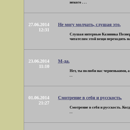
некого . . .
27.06.2014
Не могу молчать, слушая это.
12:31
Слушая интервью Казиника Познеру
читателям этой вещи переходить на 
23.06.2014
М-да.
11:10
Нет, ты полюби нас черненькими, а
. .
01.06.2014
Смотрение в себя и русскость.
21:27
Смотрение в себя и русскость. Ког
. .