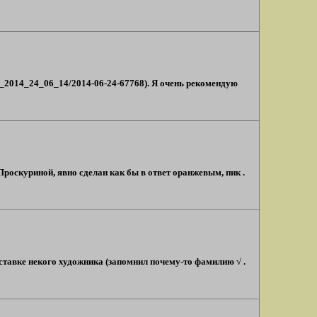
a_2014_24_06_14/2014-06-24-67768). Я очень рекомендую
Проскуриной, явно сделан как бы в ответ оранжевым, пик .
ыставке некого художника (запомнил почему-то фамилию √ .