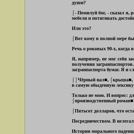
души?
⌠- Помилуй бог, - сказал я
мебели и потягивать досто
Или это?
⌠Вот кому в полной мере был
Речь о роковых 90-х, когда 
Я, например, не мог себя за
получения загранпаспортов.
загранпаспорта бумаг. Я и с
⌠⌠Чёрный нал■, ⌠крыша■, ⌠п
в самую обыденную лексику
Только не мою. И вопрос: д
⌠производственный роман■ о 
⌠Пятьсот долларов, что ост
Посредничеством. В нелегал
История морального падени