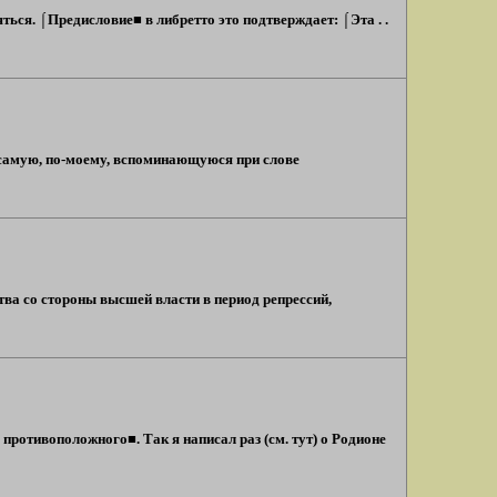
ься. ⌠Предисловие■ в либретто это подтверждает: ⌠Эта . .
 самую, по-моему, вспоминающуюся при слове
ва со стороны высшей власти в период репрессий,
противоположного■. Так я написал раз (см. тут) о Родионе