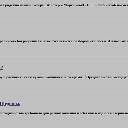
 Градский написал оперу ⌠Мастер и Маргарита■ (1985 - 2009), чтоб посмеят
вич как бы разрешил мне не стесняться с разбором его песен. И я возьму
т?
ую раскачать себя чужим вживанием в то время: ⌠Предательство государст
 Щедрина.
обходимостью требовала для развоплощения в себя как в идею √ материала 