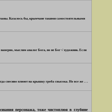
 кланы. Казалось бы, крымчане такими самостоятельными
 наверно, мыслим аналог Бога, но не Бог √ художник. Если
гда спесиво плюют на крышку гроба свысока. Но все же . . .
ознания персонажа, тоже чистоплюя в глубине