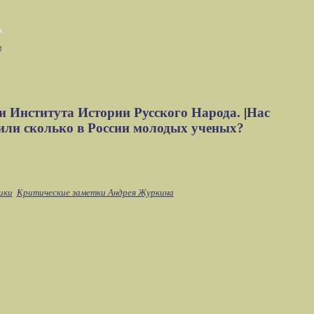
м
и Института Истории Русского Народа.
|
Нас
или сколько в России молодых ученых?
ики
Критические заметки Андрея Журкина