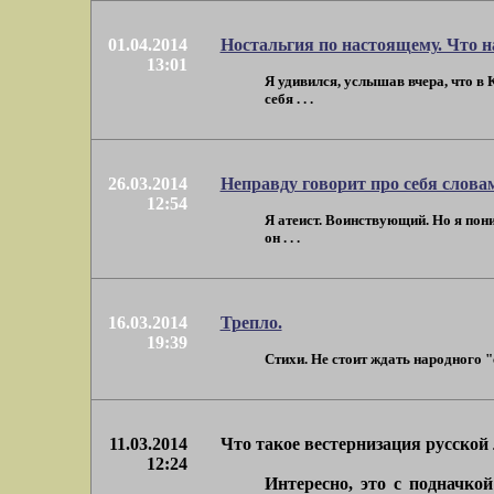
01.04.2014
Ностальгия по настоящему. Что н
13:01
Я удивился, услышав вчера, что в
себя . . .
26.03.2014
Неправду говорит про себя слова
12:54
Я атеист. Воинствующий. Но я пони
он . . .
16.03.2014
Трепло.
19:39
Стихи. Не стоит ждать народного "
11.03.2014
Что такое вестернизация русской
12:24
Интересно, это с подначко