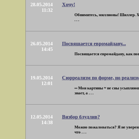
28.05.2014
Хочу!
11:32
Обнимитесь, миллионы! Шиллер. Хо
. . .
26.05.2014
Посвящается евромайдану...
14:45
Посвящается евромайдану, как пово
19.05.2014
Сюрреализм по форме, но реализм
12:01
═ Мои картины ≈ не сны усыпляющи
знает, а . . .
12.05.2014
Визбор блудлив?
14:38
Можно пожаловаться? Я не уверен. 
что . . .