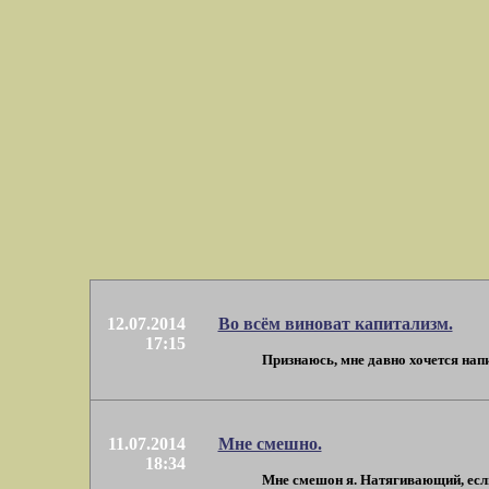
12.07.2014
Во всём виноват капитализм.
17:15
Признаюсь, мне давно хочется напис
11.07.2014
Мне смешно.
18:34
Мне смешон я. Натягивающий, если 