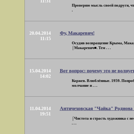
11:31
Проверяю мысль своей подруги, что
.
20.04.2014
Фу, Макаревич!
11:15
Осудив возвращение Крыма, Макаре
⌠Макаревич■. Тем . . .
15.04.2014
Вот вопрос: почему это не волнуе
14:02
Коржев. Влюблённые. 1959. Попроб
молчание и . . .
11.04.2014
Античеховская "Чайка" Родиона
19:51
⌠Чистота и страсть художника с не
. . .