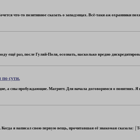
чется что-то позитивное сказать о западэнцах. Всё-таки аж охранники по
ду ещё раз, после Гуляй-Поля, осознать, насколько вредно дискредитироват
 по сути.
е, а сны пробуждающие. Магритт. Для начала договоримся о понятиях. Я п
Когда я написал свою первую вещь, прочитавшая её знакомая сказала: ⌠Теп