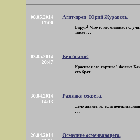
08.05.2014
Агит-проп: Юрий Журавель.
17:06
Вдруг┘ Что-то неожиданное случитс
такие . . .
03.05.2014
Безобразие!
20:47
Красивая это картина? Феликс Хойб
его брат . . .
30.04.2014
Разгадка секрета.
14:13
Дело давнее, но если поверить, н
. . .
26.04.2014
Осмеяние осмеивающего.