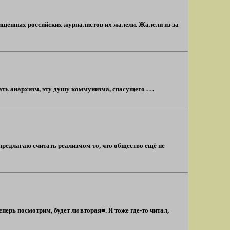
хищенных российских журналистов их жалели. Жалели из-за
ь анархизм, эту душу коммунизма, спасущего . . .
редлагаю считать реализмом то, что общество ещё не
ерь посмотрим, будет ли вторая■. Я тоже где-то читал,