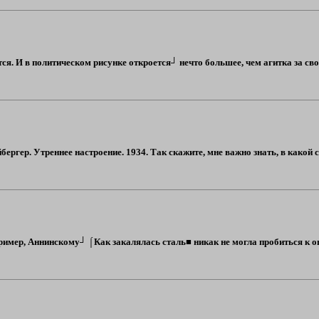
я. И в политическом рисунке откроется┘ нечто большее, чем агитка за сво
ергер. Утреннее настроение. 1934. Так скажите, мне важно знать, в какой 
апример, Аннинскому┘ ⌠Как закалялась сталь■ никак не могла пробиться к 