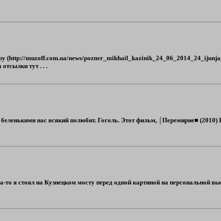
 (http://muzoff.com.ua/news/pozner_mikhail_kazinik_24_06_2014_24_ijunj
отсылки тут . . .
 беленькими нас всякий полюбит. Гоголь. Этот фильм, ⌠Перемирие■ (2010) 
да-то я стоял на Кузнецком мосту перед одной картиной на персональной в