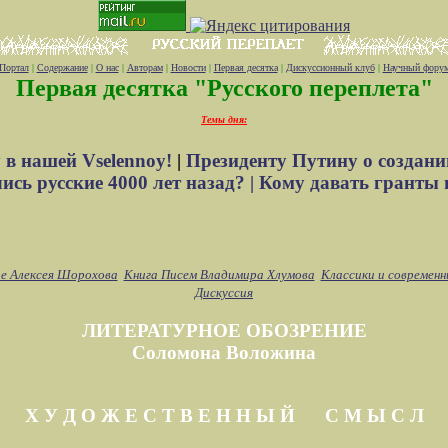
Портал
|
Содержание
|
О нас
|
Авторам
|
Новости
|
Первая десятка
|
Дискуссионный клуб
|
Научный фору
Первая десятка "Русского переплета"
Темы дня:
 в нашей Vselennoy!
|
Президенту Путину о создани
сь русские 4000 лет назад? |
Кому давать гранты 
е Алексея Шорохова
Книга Писем Владимира Хлумова
Классики и современн
Дискуссия
ЛИТЕРАТУРНОЕ ОБОЗРЕНИЕ
Соломона Воложина
Х У Д О Ж Е С Т В Е Н Н Ы Й С М Ы С Л