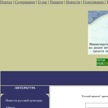
Портал
|
Содержание
|
О нас
|
Пишите
|
Новости
|
Голосование
|
ЛИТЕРАТУРА
"Русский переплет" заре
Новости русской культуры
Афиша