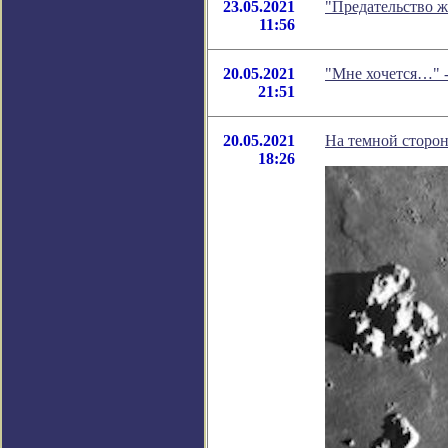
23.05.2021
"Предательство 
11:56
20.05.2021
"Мне хочется…" 
21:51
20.05.2021
На темной сторо
18:26