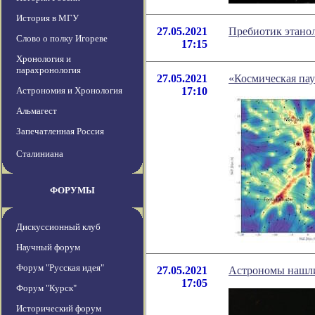
История в МГУ
27.05.2021
Пребиотик этано
Слово о полку Игореве
17:15
Хронология и
парахронология
27.05.2021
«Космическая пау
Астрономия и Хронология
17:10
Альмагест
Запечатленная Россия
Сталиниана
ФОРУМЫ
Дискуссионный клуб
Научный форум
Форум "Русская идея"
27.05.2021
Астрономы нашли 
17:05
Форум "Курск"
Исторический форум