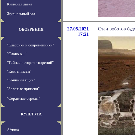
Книжная лавка
Журнальный зал
27.05.2021
Стаи роботов буд
ОБОЗРЕНИЯ
17:21
"Классики и современники"
"Слово о..."
"Тайная история творений"
"Книга писем"
"Кошачий ящик"
"Золотые прииски"
"Сердитые стрелы"
КУЛЬТУРА
Афиша