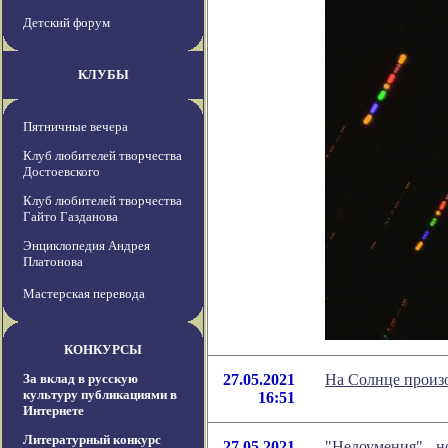
Детский форум
КЛУБЫ
Пятничные вечера
Клуб любителей творчества
Достоевского
Клуб любителей творчества
Гайто Газданова
Энциклопедия Андрея
Платонова
Мастерская перевода
КОНКУРСЫ
За вклад в русскую
27.05.2021
На Солнце произо
культуру публикациями в
16:51
Интернете
Литературный конкурс
27.05.2021
"Недоумения" - 