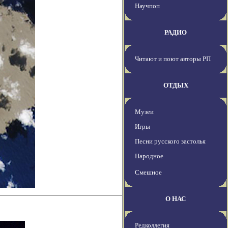
Научпоп
РАДИО
Читают и поют авторы РП
ОТДЫХ
Музеи
Игры
Песни русского застолья
Народное
Смешное
О НАС
Редколлегия