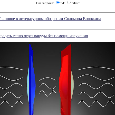
Тип запроса:
"И"
"Или"
" - новое в литературном обозрении Соломона Воложина
редать тепло через вакуум без помощи излучения