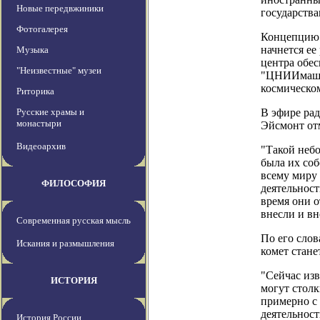
Новые передвжиники
государств
Фотогалерея
Концепцию п
начнется ее
Музыка
центра обес
"Неизвестные" музеи
"ЦНИИмаш" 
космическом
Риторика
Русские храмы и
В эфире ра
монастыри
Эйсмонт отм
Видеоархив
"Такой небо
была их соб
всему миру 
ФИЛОСОФИЯ
деятельност
время они о
внесли и вн
Современная русская мысль
По его сло
Искания и размышления
комет стане
"Сейчас изв
ИСТОРИЯ
могут столк
примерно с 
деятельност
История России