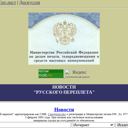
Топ-лист
|
Дискуссия
НОВОСТИ
"РУССКОГО ПЕРЕПЛЕТА"
Новости
й переплет" зарегистрирован как СМИ.
Свидетельство
о регистрации в Министерстве печати РФ: Эл. #77
5 февраля 2001 года. При полном или частичном использовании
материалов ссылка на www.pereplet.ru обязательна.