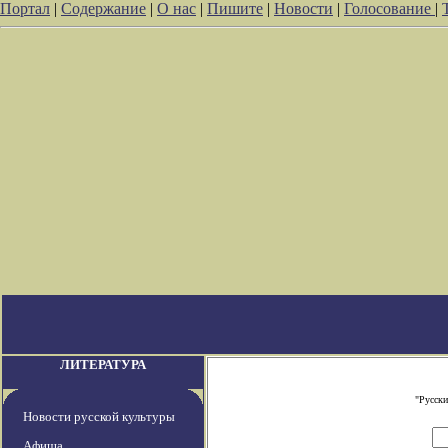
Портал
|
Содержание
|
О нас
|
Пишите
|
Новости
|
Голосование
|
ЛИТЕРАТУРА
"Русски
Новости русской культуры
Афиша