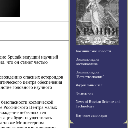
Космические новости
дио Sputnik ведущий научный
Энциклопедия
л, что он станет частью
космонавтика
Энциклопедия
ровождению опасных астероидов
"Естествознание"
итического центра обеспечения
Журнальный зал
анстве головного научного
Физматлит
News of Russian Science and
 безопасности космической
Technology
ие Российского Центра малых
овождение небесных тел
Научные семинары
изация будет осуществлять
 а также Министерства
ниваться данными с другими