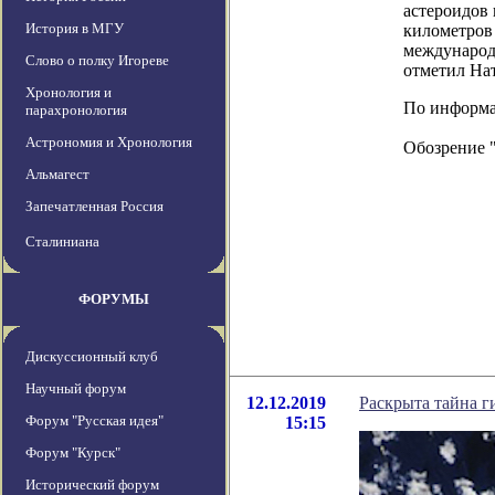
астероидов 
История в МГУ
километров 
международн
Слово о полку Игореве
отметил На
Хронология и
По информац
парахронология
Астрономия и Хронология
Обозрение 
Альмагест
Запечатленная Россия
Сталиниана
ФОРУМЫ
Дискуссионный клуб
Научный форум
12.12.2019
Раскрыта тайна г
Форум "Русская идея"
15:15
Форум "Курск"
Исторический форум