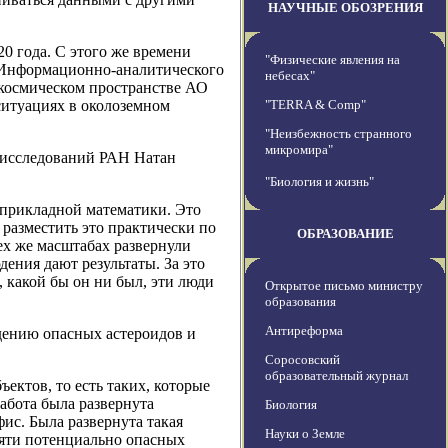
НАУЧНЫЕ ОБОЗРЕНИЯ
0 года. С этого же времени
"Физические явления на
зе Информационно-аналитического
небесах"
 космическом пространстве АО
итуациях в околоземном
"TERRA & Comp"
"Неизбежность странного
микромира"
 исследований РАН Натан
"Биология и жизнь"
 прикладной математики. Это
 разместить это практически по
ОБРАЗОВАНИЕ
тех же масштабах развернули
дения дают результаты. За это
, какой бы он ни был, эти люди
Открытое письмо министру
образования
Антиреформа
дению опасных астероидов и
Соросовский
образовательный журнал
ектов, то есть таких, которые
работа была развернута
Биология
фис. Была развернута такая
Науки о Земле
пяти потенциально опасных