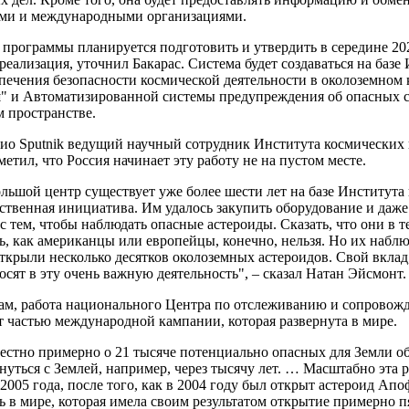
ами и международными организациями.
рограммы планируется подготовить и утвердить в середине 202
 реализация, уточнил Бакарас. Система будет создаваться на ба
печения безопасности космической деятельности в околоземном
и Автоматизированной системы предупреждения об опасных с
 пространстве.
дио Sputnik ведущий научный сотрудник Института космических
етил, что Россия начинает эту работу не на пустом месте.
льшой центр существует уже более шести лет на базе Института
ственная инициатива. Им удалось закупить оборудование и даже
с тем, чтобы наблюдать опасные астероиды. Сказать, что они в 
ь, как американцы или европейцы, конечно, нельзя. Но их наблю
ткрыли несколько десятков околоземных астероидов. Свой вклад
осят в эту очень важную деятельность", – сказал Натан Эйсмонт.
вам, работа национального Центра по отслеживанию и сопровож
т частью международной кампании, которая развернута в мире.
естно примерно о 21 тысяче потенциально опасных для Земли объ
нуться с Землей, например, через тысячу лет. … Масштабно эта 
2005 года, после того, как в 2004 году был открыт астероид Апо
ь в мире, которая имела своим результатом открытие примерно 