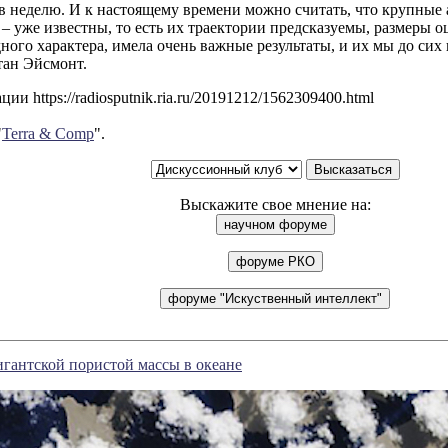
в неделю. И к настоящему времени можно считать, что крупные 
– уже известны, то есть их траектории предсказуемы, размеры оц
ого характера, имела очень важные результаты, и их мы до сих
тан Эйсмонт.
ии https://radiosputnik.ria.ru/20191212/1562309400.html
"
Terra & Comp
".
Выскажите свое мнение на:
игантской пористой массы в океане