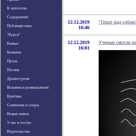
К читателю
Содержание
12.12.2019
"Опыт над собою
Публицистика
16:46
"Курск"
12.12.2019
Ученые смогли пе
Кавказ
16:01
Балканы
Проза
Поэзия
Драматургия
Искания и размышления
Критика
Сомнения и споры
Новые книги
У нас в гостях
Издательство