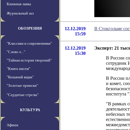
Книжная лавка
Журнальный зал
ОБОЗРЕНИЯ
12.12.2019
В Стокгольме со
15:59
"Классики и современники"
12.12.2019
Эксперт: 21 тыс
"Слово о..."
15:30
В России с
"Тайная история творений"
сотрудник 
международн
"Книга писем"
"Кошачий ящик"
В России п
и комет, с
"Золотые прииски"
безопасност
института 
"Сердитые стрелы"
"В рамках 
деятельност
КУЛЬТУРА
небесных те
естественно
межведомст
Афиша
иностранны