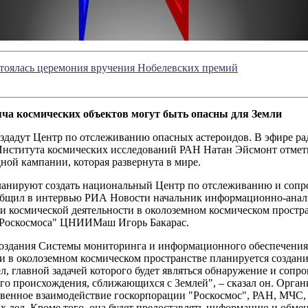
стоялась церемония вручения Нобелевских премий
яча космических объектов могут быть опасны для Земли
оздадут Центр по отслеживанию опасных астероидов. В эфире ра
Института космических исследований РАН Натан Эйсмонт отмети
ой кампании, которая развернута в мире.
ланируют создать национальный Центр по отслеживанию и соп
ообщил в интервью РИА Новости начальник информационно-анал
и космической деятельности в околоземном космическом простр
"Роскосмоса" ЦНИИМаш Игорь Бакарас.
создания Системы мониторинга и информационного обеспечения
и в околоземном космическом пространстве планируется создан
л, главной задачей которого будет являться обнаружение и сопр
го происхождения, сближающихся с Землей", – сказал он. Орган
венное взаимодействие госкорпорации "Роскосмос", РАН, МЧС,
х дел. Кроме того, она будет предоставлять информацию и обме