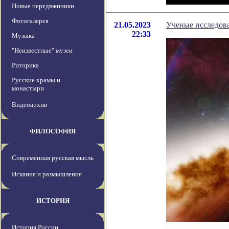
Новые передвжиники
Фотогалерея
21.05.2023
Ученые исследова
22:33
Музыка
"Неизвестные" музеи
Риторика
Русские храмы и
монастыри
Видеоархив
ФИЛОСОФИЯ
Современная русская мысль
Искания и размышления
ИСТОРИЯ
История России