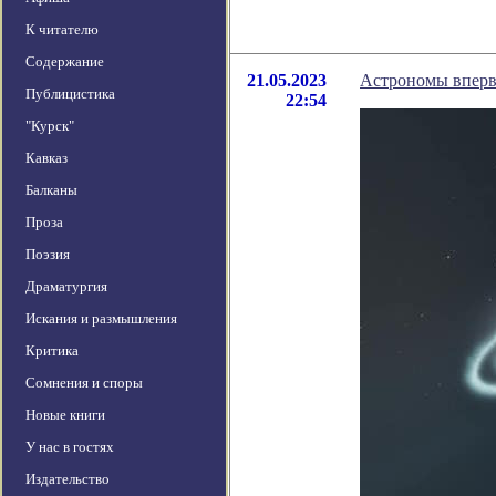
К читателю
Содержание
21.05.2023
Астрономы вперв
Публицистика
22:54
"Курск"
Кавказ
Балканы
Проза
Поэзия
Драматургия
Искания и размышления
Критика
Сомнения и споры
Новые книги
У нас в гостях
Издательство