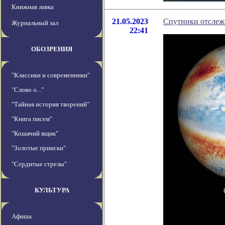
Книжная лавка
21.05.2023
Спутники отслеж
Журнальный зал
22:41
ОБОЗРЕНИЯ
"Классики и современники"
"Слово о..."
"Тайная история творений"
"Книга писем"
"Кошачий ящик"
"Золотые прииски"
"Сердитые стрелы"
КУЛЬТУРА
Афиша