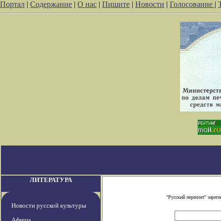
Портал
|
Содержание
|
О нас
|
Пишите
|
Новости
|
Голосование
|
ЛИТЕРАТУРА
"Русский переплет" заре
Новости русской культуры
Афиша