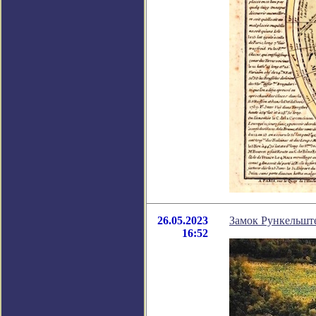
26.05.2023
Замок Рункельште
16:52