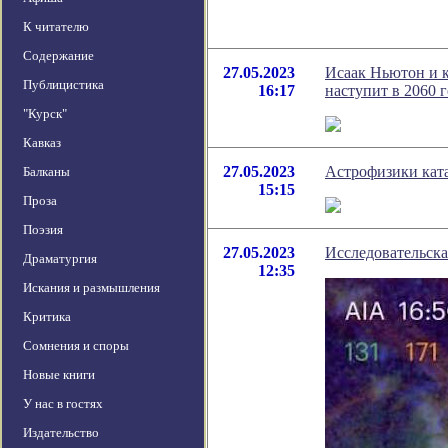
К читателю
Содержание
27.05.2023
Исаак Ньютон и к
Публицистика
16:17
наступит в 2060 
"Курск"
Кавказ
27.05.2023
Астрофизики кат
Балканы
15:15
Проза
Поэзия
27.05.2023
Исследовательск
Драматургия
12:35
Искания и размышления
Критика
Сомнения и споры
Новые книги
У нас в гостях
Издательство