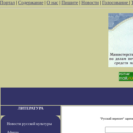
Портал
|
Содержание
|
О нас
|
Пишите
|
Новости
|
Голосование
|
ЛИТЕРАТУРА
"Русский переплет" заре
Новости русской культуры
Афиша