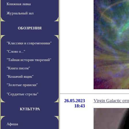
Книжная лавка
Журнальный зал
ОБОЗРЕНИЯ
"Классики и современники"
"Слово о..."
"Тайная история творений"
"Книга писем"
"Кошачий ящик"
"Золотые прииски"
"Сердитые стрелы"
26.05.2023
Virgin Galactic о
18:43
КУЛЬТУРА
Афиша