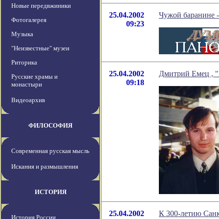
Новые передвжиники
25.04.2002
Чужой баранине -
Фотогалерея
09:23
Музыка
"Неизвестные" музеи
Риторика
25.04.2002
Дмитрий Емец , 
Русские храмы и
09:18
монастыри
Видеоархив
ФИЛОСОФИЯ
Современная русская мысль
Искания и размышления
ИСТОРИЯ
25.04.2002
К 300-летию Санк
История России