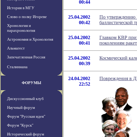
00:44
История в МГУ
Слово о полку Игореве
25.04.2002
По утверждению 
00:42
баллистической т
Хронология и
парахронология
25.04.2002
Главком КВР приз
Астрономия и Хронология
00:41
поколениям раке
Альмагест
Запечатленная Россия
25.04.2002
Космический кале
00:39
Сталиниана
24.04.2002
Повреждения в Д
ФОРУМЫ
22:52
Дискуссионный клуб
Научный форум
Форум "Русская идея"
Форум "Курск"
Исторический форум