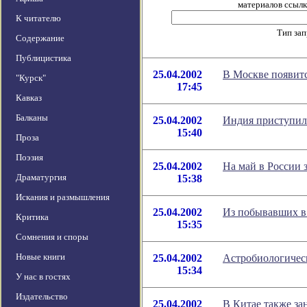
материалов ссылка
К читателю
Тип за
Содержание
Публицистика
25.04.2002
В Москве появитс
"Курск"
17:45
Кавказ
Балканы
25.04.2002
Индия приступила
15:40
Проза
Поэзия
25.04.2002
На май в России 
Драматургия
15:38
Искания и размышления
25.04.2002
Из побывавших в
Критика
15:35
Сомнения и споры
Новые книги
25.04.2002
Астробиологичес
15:34
У нас в гостях
Издательство
25.04.2002
В Китае также за