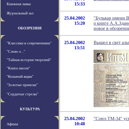
15:33
Книжная лавка
Журнальный зал
25.04.2002
"Бульвар имени 
15:20
о книге А.А.Здан
ОБОЗРЕНИЯ
новое в обозрен
25.04.2002
Вышел в свет аль
"Классики и современники"
13:51
"Слово о..."
"Тайная история творений"
"Книга писем"
"Кошачий ящик"
"Золотые прииски"
"Сердитые стрелы"
КУЛЬТУРА
25.04.2002
"Союз ТМ-34" усп
10:48
Афиша