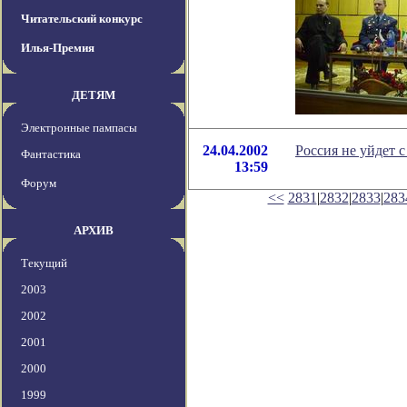
Читательский конкурс
Илья-Премия
ДЕТЯМ
Электронные пампасы
24.04.2002
Россия не уйдет с
Фантастика
13:59
Форум
<<
2831
|
2832
|
2833
|
283
АРХИВ
Текущий
2003
2002
2001
2000
1999