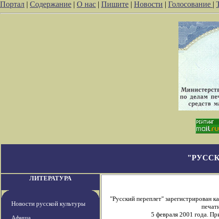
Портал
|
Содержание
|
О нас
|
Пишите
|
Новости
|
Голосование
|
"РУССК
ЛИТЕРАТУРА
"Русский переплет" зарегистрирован 
Новости русской культуры
печати
5 февраля 2001 года. П
Афиша