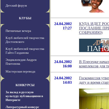
Детский форум
КЛУБЫ
24.04.2002
КУДА ИДЕТ РО
17:27
ПОСЛАНИЕ ПР
Пятничные вечера
СОБРАНИЮ)
Клуб любителей творчества
Достоевского
Клуб любителей творчества
Гайто Газданова
Энциклопедия Андрея
24.04.2002
В Плесецке начал
Платонова
16:00
комплексов для т
Мастерская перевода
24.04.2002
Госкомиссия утв
14:03
дату и время стар
КОНКУРСЫ
За вклад в русскую
культуру публикациями в
Интернете
Литературный конкурс