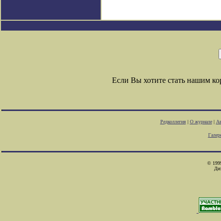
Если Вы хотите стать нашим к
Редколлегия
|
О журнале
|
Ав
Галер
© 1999
Ди