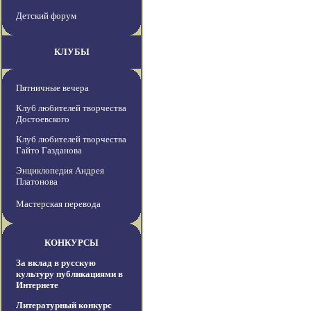
Детский форум
КЛУБЫ
Пятничные вечера
Клуб любителей творчества
Достоевского
Клуб любителей творчества
Гайто Газданова
Энциклопедия Андрея
Платонова
Мастерская перевода
КОНКУРСЫ
За вклад в русскую
культуру публикациями в
Интернете
Литературный конкурс