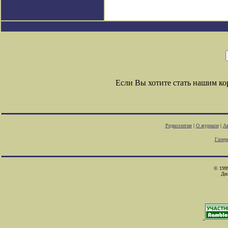
Если Вы хотите стать нашим к
Редколлегия
|
О журнале
|
Ав
Галер
© 1999
Ди