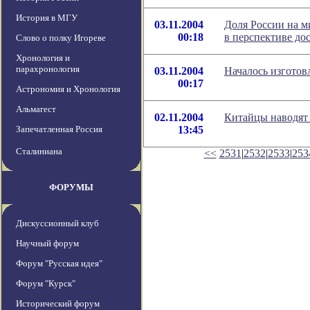
История в МГУ
03.11.2004
Доля России на м
00:18
в перспективе до
Слово о полку Игореве
Хронология и
парахронология
03.11.2004
Началось изготов
00:17
Астрономия и Хронология
Альмагест
02.11.2004
Китайцы наводят
Запечатленная Россия
13:45
Сталиниана
<<
2531
|
2532
|
2533
|
253
ФОРУМЫ
Дискуссионный клуб
Научный форум
Форум "Русская идея"
Форум "Курск"
Исторический форум