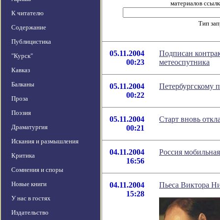
материалов ссылка
К читателю
Тип за
Содержание
Публицистика
05.11.2004
Подписан контрак
"Курск"
00:23
метеоспутника
Кавказ
Балканы
05.11.2004
Петербургскому п
00:22
Проза
Поэзия
05.11.2004
Старт вновь откл
Драматургия
00:21
Искания и размышления
04.11.2004
Россия мобильная
Критика
16:56
Сомнения и споры
Новые книги
04.11.2004
Пьеса Виктора Н
15:28
У нас в гостях
Издательство