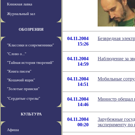
Книжная лавка
Журнальный зал
ОБОЗРЕНИЯ
04.11.2004
Безвредная электр
15:26
"Классики и современники"
"Слово о..."
04.11.2004
Наблюдение за зв
"Тайная история творений"
14:59
"Книга писем"
04.11.2004
Мобильные сотруд
"Кошачий ящик"
14:51
"Золотые прииски"
"Сердитые стрелы"
04.11.2004
Министр обещал н
14:46
КУЛЬТУРА
04.11.2004
Зарубежные госуд
00:20
эксперименту по 
Афиша