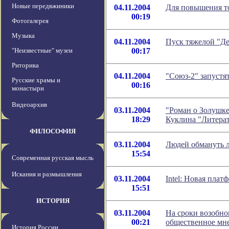
Новые передвжиники
04.11.2004
Для повышения т
00:19
Фотогалерея
Музыка
04.11.2004
Пуск тяжелой "Де
"Неизвестные" музеи
00:17
Риторика
04.11.2004
"Союз-2" запустят
Русские храмы и
00:16
монастыри
Видеоархив
03.11.2004
"Роман о Золушке
18:29
Куклина "Литера
ФИЛОСОФИЯ
03.11.2004
Людей обмануть л
15:54
Современная русская мысль
Искания и размышления
03.11.2004
Intel: Новая плат
15:51
ИСТОРИЯ
03.11.2004
На сроки возобно
00:21
общественное мн
История России