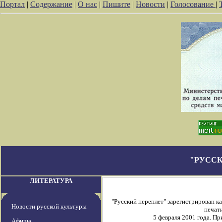
Портал
|
Содержание
|
О нас
|
Пишите
|
Новости
|
Голосование
|
"РУССК
ЛИТЕРАТУРА
"Русский переплет" зарегистрирован 
Новости русской культуры
печати
5 февраля 2001 года. П
Афиша