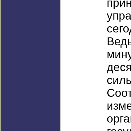
при
упр
сег
Ве
мин
дес
сил
Соот
изме
орг