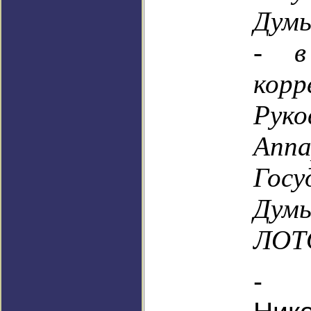
Думы
- в
кор
Руко
Апп
Госу
Дум
ЛОТ
- 