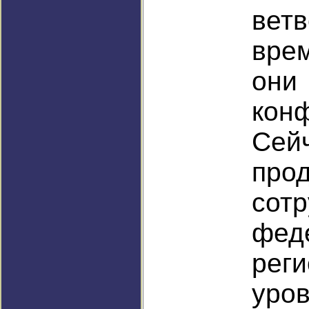
вет
вре
он
кон
Сей
про
сот
фе
рег
уро