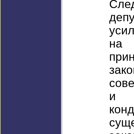
Сле
деп
усил
на
при
за
сов
и 
ко
сущ