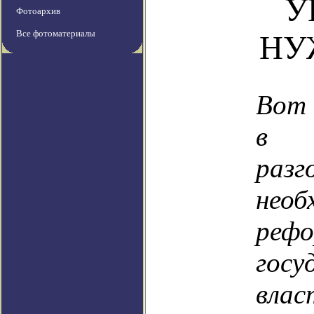
У
Фотоархив
Все фотоматериалы
НУ
Вот 
в 
ра
необ
реф
госу
вла