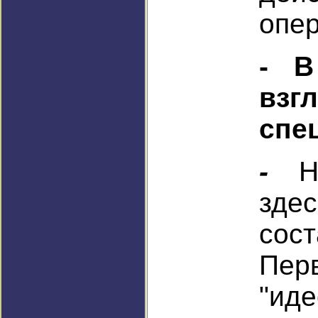
опер
- В
взгл
спе
-
Н
з
сос
Перв
"иде