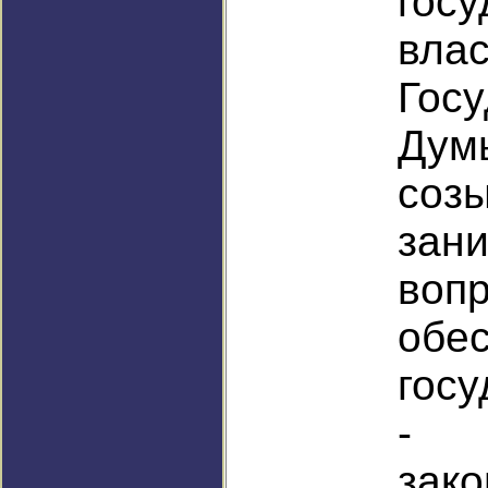
госу
вл
Гос
Ду
соз
зан
воп
обе
госу
- 
зако