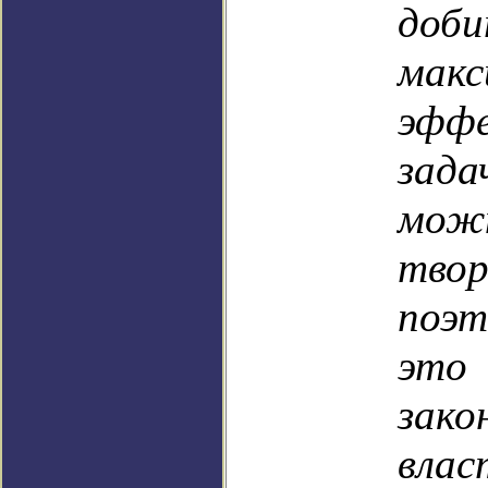
доби
мак
эфф
зада
мо
твор
поэ
это 
зако
вл