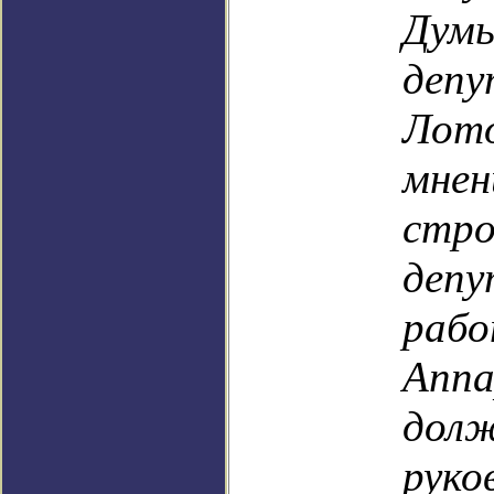
Ду
деп
Лото
мн
стро
де
рабо
Ап
дол
руко