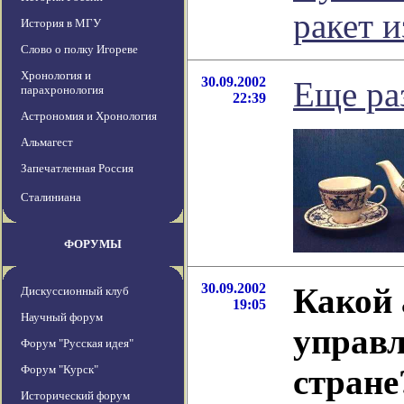
ракет и
История в МГУ
Слово о полку Игореве
Хронология и
30.09.2002
Еще раз
парахронология
22:39
Астрономия и Хронология
Альмагест
Запечатленная Россия
Сталиниана
ФОРУМЫ
30.09.2002
Какой 
Дискуссионный клуб
19:05
Научный форум
управл
Форум "Русская идея"
Форум "Курск"
стране
Исторический форум