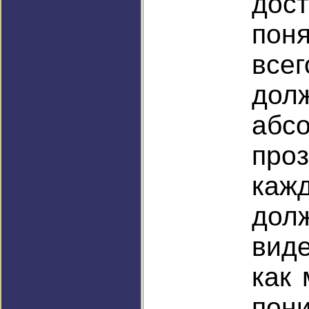
дост
пон
все
до
абс
проз
ка
дол
виде
как 
пони