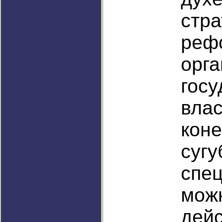
стра
реф
орга
госу
влас
кон
су
спе
мо
де