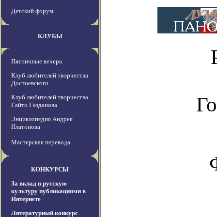
Детский форум
КЛУБЫ
Пятничные вечера
Клуб любителей творчества
Достоевского
Го
Клуб любителей творчества
Гайто Газданова
Энциклопедия Андрея
Платонова
Мастерская перевода
КОНКУРСЫ
За вклад в русскую
культуру публикациями в
Интернете
Литературный конкурс