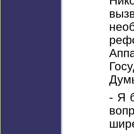
Ник
выз
нео
реф
Апп
Гос
Дум
- Я 
воп
ши