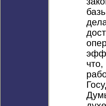
зак
ба
дел
дост
оп
эфф
что
раб
Гос
Дум
ду