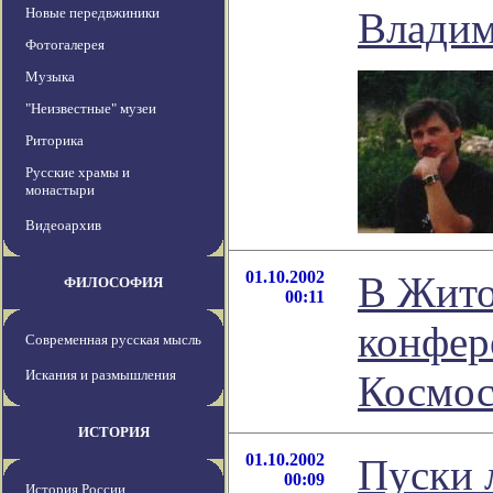
Новые передвжиники
Владим
Фотогалерея
Музыка
"Неизвестные" музеи
Риторика
Русские храмы и
монастыри
Видеоархив
01.10.2002
В Жито
ФИЛОСОФИЯ
00:11
конфер
Современная русская мысль
Искания и размышления
Космос
ИСТОРИЯ
01.10.2002
Пуски 
00:09
История России