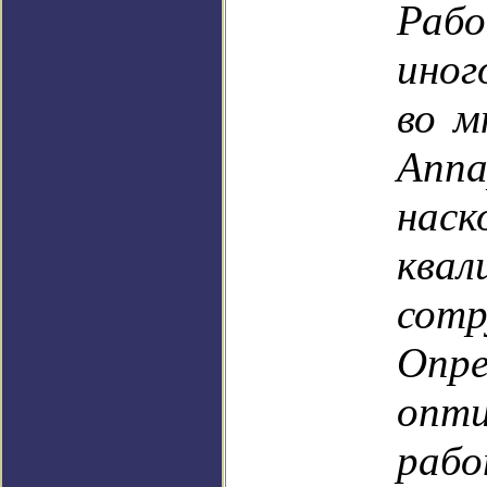
Раб
иног
во м
Апп
нас
квал
сотр
Опре
опт
раб