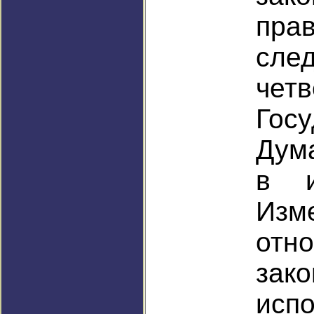
пра
сл
че
Гос
Дума
в и
Изм
отн
зак
исп