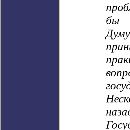
проб
бы 
Ду
при
прак
во
госу
Нес
на
Госу