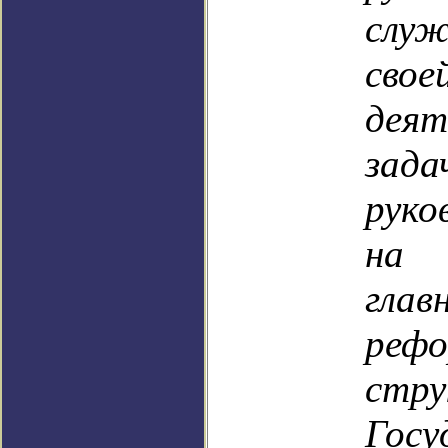
слу
сво
деят
зада
руко
на 
глав
рефо
стр
Госу