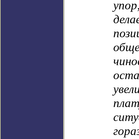
упо
дел
поз
общ
чино
ост
увел
пла
си
гор