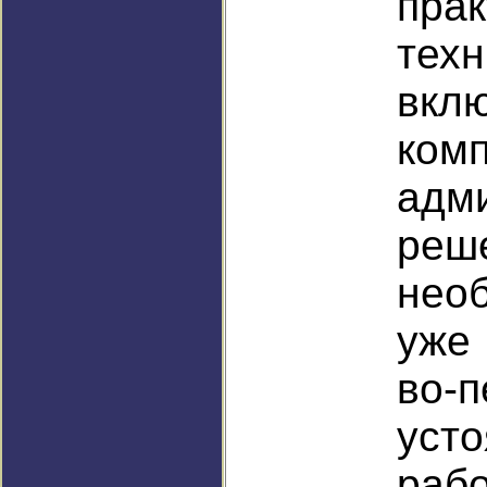
прак
тех
вкл
ком
адм
реш
нео
уже
во-
уст
ра