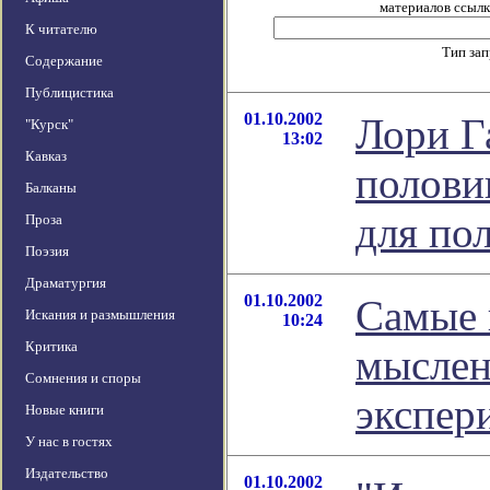
материалов ссылка
К читателю
Тип за
Содержание
Публицистика
01.10.2002
Лори Г
"Курск"
13:02
Кавказ
полови
Балканы
для по
Проза
Поэзия
Драматургия
01.10.2002
Самые 
Искания и размышления
10:24
Критика
мыслен
Сомнения и споры
экспер
Новые книги
У нас в гостях
Издательство
01.10.2002