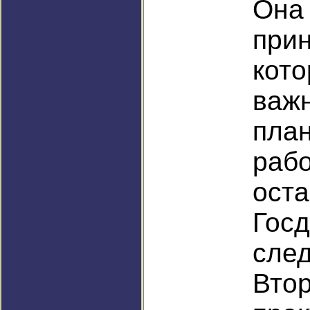
Она
прин
кото
ва
пла
раб
ост
Го
сле
В