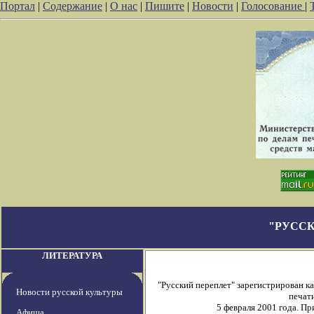
Портал
|
Содержание
|
О нас
|
Пишите
|
Новости
|
Голосование
|
"РУССК
ЛИТЕРАТУРА
"Русский переплет" зарегистрирован 
Новости русской культуры
печати
5 февраля 2001 года. П
Афиша