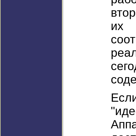
вто
их 
соо
реа
сег
сод
Есл
"ид
Апп