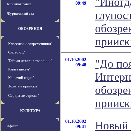
"Иногд
09:49
Книжная лавка
глупост
Журнальный зал
обозре
ОБОЗРЕНИЯ
прииск
"Классики и современники"
"Слово о..."
01.10.2002
"До по
"Тайная история творений"
09:48
"Книга писем"
Интерне
"Кошачий ящик"
обозре
"Золотые прииски"
"Сердитые стрелы"
прииск
КУЛЬТУРА
01.10.2002
Новый 
Афиша
09:41