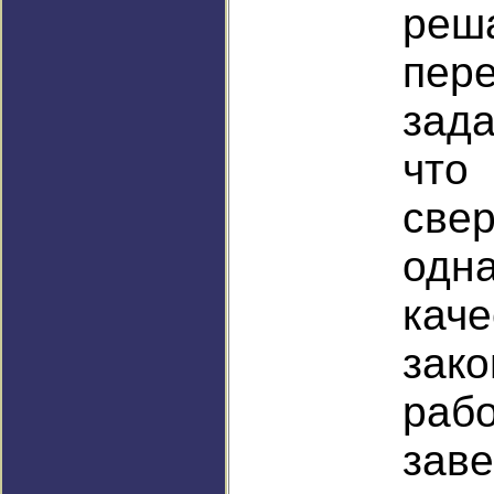
ре
пе
зада
ч
свер
одн
кач
зак
ра
заве