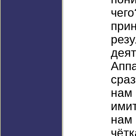
че
п
резу
дея
Ап
сра
на
ими
нам 
чё