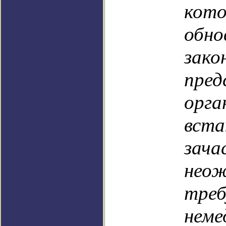
кото
обн
зако
пред
орг
вста
зача
нео
тре
неме