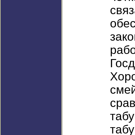
св
обе
зако
раб
Гос
Хор
сме
ср
та
та