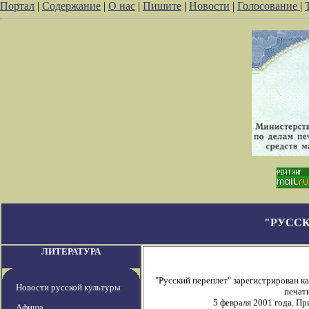
Портал
|
Содержание
|
О нас
|
Пишите
|
Новости
|
Голосование
|
"РУССК
ЛИТЕРАТУРА
"Русский переплет" зарегистрирован 
Новости русской культуры
печати
5 февраля 2001 года. П
Афиша