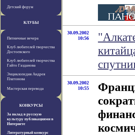
Детский форум
КЛУБЫ
30.09.2002
"Алкат
10:56
Пятничные вечера
китайц
Клуб любителей творчества
Достоевского
спутни
Клуб любителей творчества
Гайто Газданова
Энциклопедия Андрея
Платонова
30.09.2002
Франц
10:55
Мастерская перевода
сократ
КОНКУРСЫ
финанс
За вклад в русскую
культуру публикациями в
косми
Интернете
Литературный конкурс