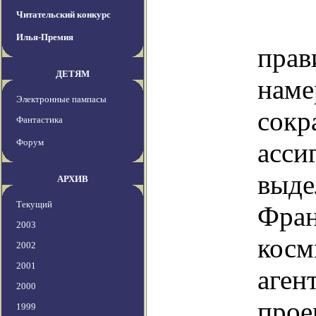
Читательский конкурс
Фр
Илья-Премия
прав
ДЕТЯМ
наме
Электронные пампасы
сок
Фантастика
Форум
асси
выде
АРХИВ
Текущий
Фран
2003
косм
2002
2001
аге
2000
про
1999