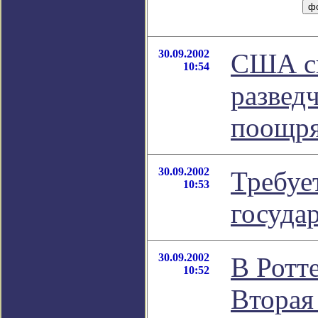
30.09.2002
США св
10:54
развед
поощря
30.09.2002
Требуе
10:53
госуда
30.09.2002
В Ротт
10:52
Вторая