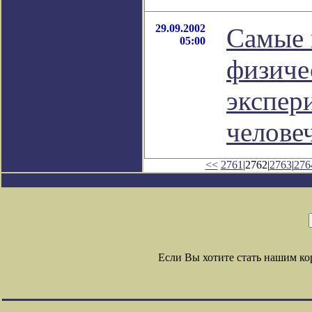
29.09.2002
Самые 
05:00
физиче
экспер
челове
<<
2761
|2762|
2763
|
276
Если Вы хотите стать нашим к