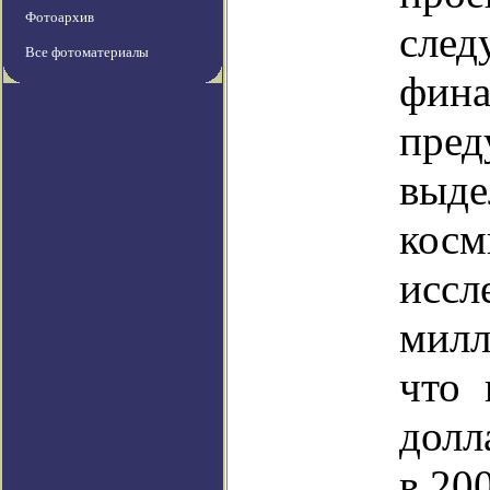
Фотоархив
сле
Все фотоматериалы
фи
пред
вы
косм
исс
милл
что 
долл
в 200