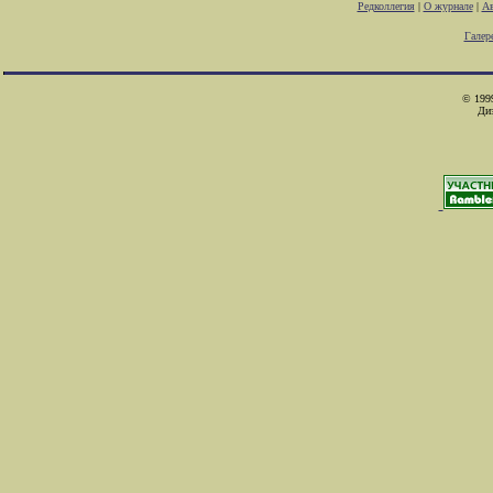
Редколлегия
|
О журнале
|
Ав
Галер
© 1999
Ди