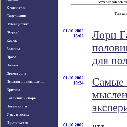
материалов ссылка
К читателю
Тип за
Содержание
Публицистика
01.10.2002
Лори Г
"Курск"
13:02
Кавказ
полови
Балканы
для по
Проза
Поэзия
Драматургия
01.10.2002
Самые 
Искания и размышления
10:24
Критика
мыслен
Сомнения и споры
экспер
Новые книги
У нас в гостях
Издательство
01.10.2002