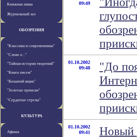
"Иногд
09:49
Книжная лавка
глупост
Журнальный зал
обозре
ОБОЗРЕНИЯ
прииск
"Классики и современники"
"Слово о..."
01.10.2002
"До по
"Тайная история творений"
09:48
"Книга писем"
Интерне
"Кошачий ящик"
обозре
"Золотые прииски"
"Сердитые стрелы"
прииск
КУЛЬТУРА
01.10.2002
Новый 
Афиша
09:41