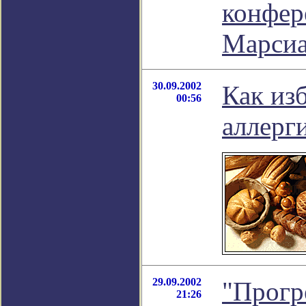
конфер
Марсиа
30.09.2002
Как из
00:56
аллерги
29.09.2002
"Прогр
21:26