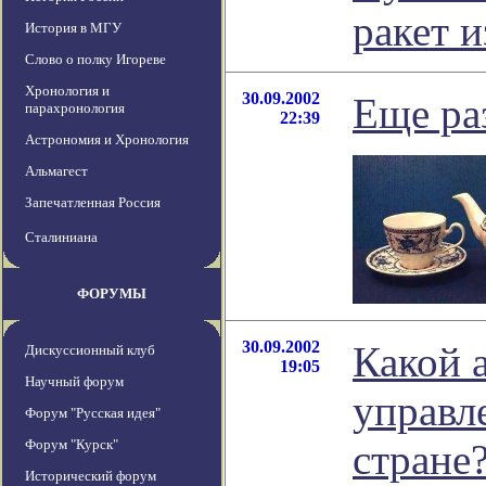
ракет и
История в МГУ
Слово о полку Игореве
Хронология и
30.09.2002
Еще раз
парахронология
22:39
Астрономия и Хронология
Альмагест
Запечатленная Россия
Сталиниана
ФОРУМЫ
30.09.2002
Какой 
Дискуссионный клуб
19:05
Научный форум
управл
Форум "Русская идея"
Форум "Курск"
стране
Исторический форум