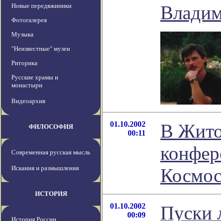
Новые передвжиники
Владим
Фотогалерея
Музыка
"Неизвестные" музеи
Риторика
Русские храмы и
монастыри
Видеоархив
01.10.2002
В Жито
ФИЛОСОФИЯ
00:11
конфер
Современная русская мысль
Искания и размышления
Космос
ИСТОРИЯ
01.10.2002
Пуски 
00:09
История России