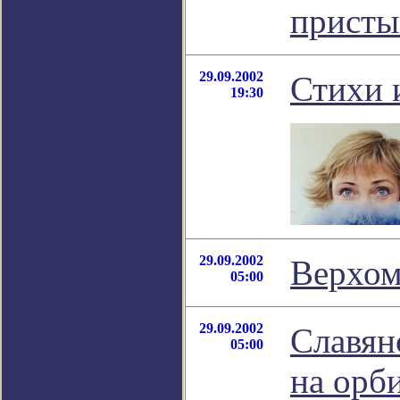
присты
29.09.2002
Стихи 
19:30
29.09.2002
Верхом
05:00
29.09.2002
Славян
05:00
на орб