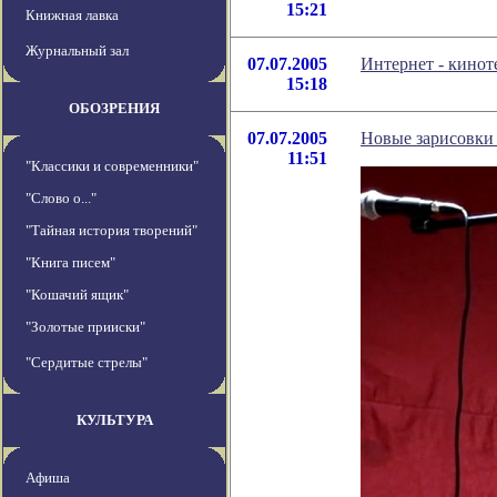
15:21
Книжная лавка
Журнальный зал
07.07.2005
Интернет - кинот
15:18
ОБОЗРЕНИЯ
07.07.2005
Новые зарисовк
11:51
"Классики и современники"
"Слово о..."
"Тайная история творений"
"Книга писем"
"Кошачий ящик"
"Золотые прииски"
"Сердитые стрелы"
КУЛЬТУРА
Афиша