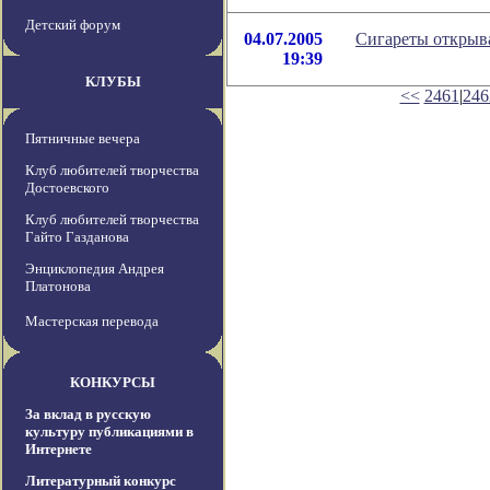
Детский форум
04.07.2005
Сигареты открыва
19:39
КЛУБЫ
<<
2461
|
246
Пятничные вечера
Клуб любителей творчества
Достоевского
Клуб любителей творчества
Гайто Газданова
Энциклопедия Андрея
Платонова
Мастерская перевода
КОНКУРСЫ
За вклад в русскую
культуру публикациями в
Интернете
Литературный конкурс