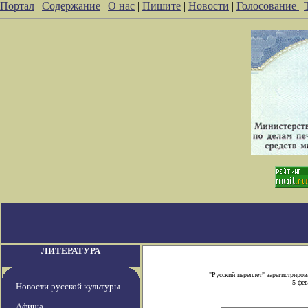
Портал
|
Содержание
|
О нас
|
Пишите
|
Новости
|
Голосование
|
ЛИТЕРАТУРА
"Русский переплет" зарегистрир
5 фе
Новости русской культуры
Афиша