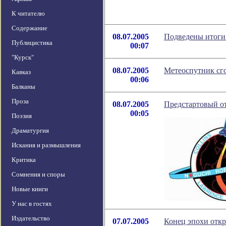
К читателю
Содержание
08.07.2005
Подведены итоги
Публицистика
00:07
"Курск"
08.07.2005
Метеоспутник сго
Кавказ
00:06
Балканы
Проза
08.07.2005
Предстартовый от
00:05
Поэзия
Драматургия
Искания и размышления
Критика
Сомнения и споры
Новые книги
У нас в гостях
Издательство
07.07.2005
Конец эпохи откр