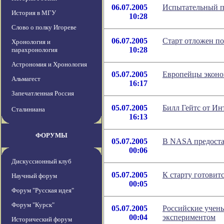
06.07.2005
Испытательный п
История в МГУ
10:28
Слово о полку Игореве
06.07.2005
Старт отложен по
Хронология и
10:28
парахронология
Астрономия и Хронология
05.07.2005
Европейцы эконо
Альмагест
16:17
Запечатленная Россия
05.07.2005
Билл Гейтс от Ин
Сталиниана
16:13
ФОРУМЫ
05.07.2005
В NASA предоста
00:06
Дискуссионный клуб
05.07.2005
К старту готовит
Научный форум
00:05
Форум "Русская идея"
Форум "Курск"
05.07.2005
Российские учены
00:04
экспериментом
Исторический форум