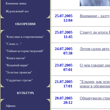
Книжная лавка
Журнальный зал
25.07.2005
Внимание - халту
12:04
ОБОЗРЕНИЯ
25.07.2005
Cтанут ли итоги 
11:45
"Классики и современники"
"Слово о..."
24.07.2005
Летом салон авто
"Тайная история творений"
07:38
"Книга писем"
23.07.2005
О чем говорят ци
"Кошачий ящик"
07:01
"Золотые прииски"
"Сердитые стрелы"
21.07.2005
"Ельцин, как осн
17:01
новое в обозрени
КУЛЬТУРА
20.07.2005
Обнаружили стра
20:12
Афиша