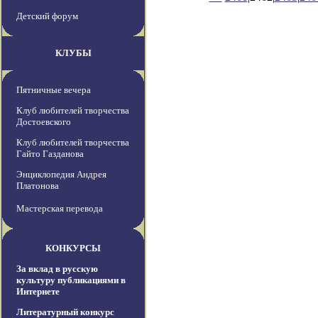
Детский форум
КЛУБЫ
Пятничные вечера
Клуб любителей творчества
Достоевского
Клуб любителей творчества
Гайто Газданова
Энциклопедия Андрея
Платонова
Мастерская перевода
КОНКУРСЫ
За вклад в русскую
культуру публикациями в
Интернете
Литературный конкурс