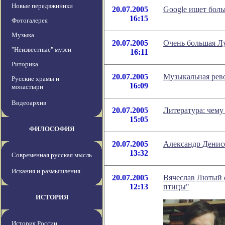
Новые передвжиники
20.07.2005
Google ищет боль
16:15
Фотогалерея
Музыка
20.07.2005
Очень большая Л
"Неизвестные" музеи
16:11
Риторика
20.07.2005
Музыкальная рев
Русские храмы и
16:09
монастыри
Видеоархив
20.07.2005
Литература: чему 
15:05
ФИЛОСОФИЯ
20.07.2005
Александр Денисе
13:32
Современная русская мысль
Искания и размышления
20.07.2005
Вячеслав Лютый 
12:13
птицы"
ИСТОРИЯ
История России