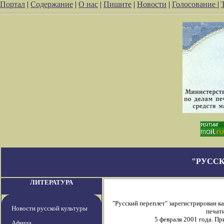
Портал
|
Содержание
|
О нас
|
Пишите
|
Новости
|
Голосование
|
"РУССК
ЛИТЕРАТУРА
"Русский переплет" зарегистрирован 
Новости русской культуры
печати
5 февраля 2001 года. П
Афиша