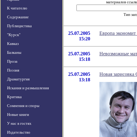
материалов ссылка
К читателю
Тип за
Содержание
Публицистика
25.07.2005
Европа экономит 
"Курск"
15:20
Кавказ
Балканы
25.07.2005
Невозможные ма
15:18
Проза
Поэзия
25.07.2005
Новая зарисовка
Драматургия
13:18
Искания и размышления
Критика
Сомнения и споры
Новые книги
У нас в гостях
Издательство