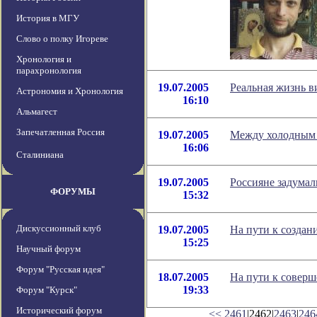
История в МГУ
Слово о полку Игореве
Хронология и
парахронология
19.07.2005
Реальная жизнь 
Астрономия и Хронология
16:10
Альмагест
Запечатленная Россия
19.07.2005
Между холодным 
16:06
Сталиниана
19.07.2005
Россияне задумал
ФОРУМЫ
15:32
Дискуссионный клуб
19.07.2005
На пути к созда
15:25
Научный форум
Форум "Русская идея"
18.07.2005
На пути к соверш
19:33
Форум "Курск"
Исторический форум
<<
2461
|2462|
2463
|
246