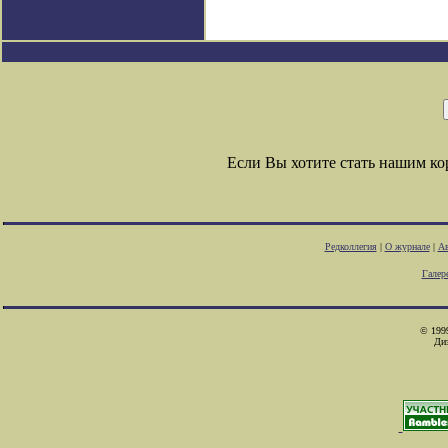
Если Вы хотите стать нашим к
Редколлегия
|
О журнале
|
Ав
Галер
© 1999
Ди