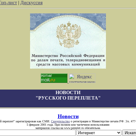
Топ-лист
|
Дискуссия
НОВОСТИ
"РУССКОГО ПЕРЕПЛЕТА"
Новости
й переплет" зарегистрирован как СМИ.
Свидетельство
о регистрации в Министерстве печати РФ: Эл. #77
5 февраля 2001 года. При полном или частичном использовании
материалов ссылка на www.pereplet.ru обязательна.