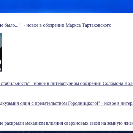
е было..."" - новое в обозрении Маркса Тартаковского
 стабильность" - новое в литературном обозрении Соломона Во
одкузьмил один с предательством Городницкого!" - новое в лит
е раскрыли механизм влияния сверхновых звезд на земную жиз