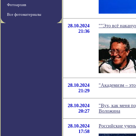
Фотоархив
Все фотоматериалы
28.10.2024
""Это всё наканун
21:36
28.10.2024
"Академизм – это
21:29
28.10.2024
"Вух, как меня п
20:27
Воложина
28.10.2024
Российские учены
17:58