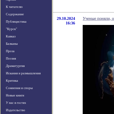
К читателю
Содержание
29.10.2024
Ученые поняли, о
Публицистика
16:36
"Курск"
Кавказ
Балканы
Проза
Поэзия
Драматургия
Искания и размышления
Критика
Сомнения и споры
Новые книги
У нас в гостях
Издательство