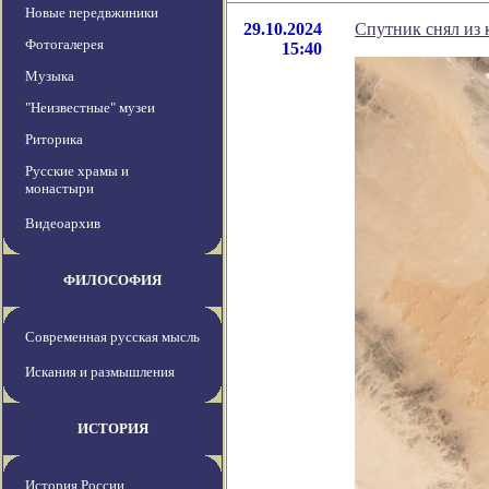
Новые передвжиники
29.10.2024
Спутник снял из 
Фотогалерея
15:40
Музыка
"Неизвестные" музеи
Риторика
Русские храмы и
монастыри
Видеоархив
ФИЛОСОФИЯ
Современная русская мысль
Искания и размышления
ИСТОРИЯ
История России