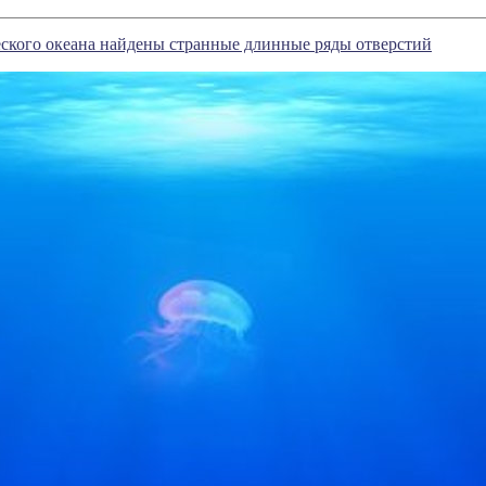
ского океана найдены странные длинные ряды отверстий