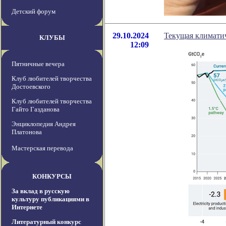
Детский форум
29.10.2024
Текущая климатич
КЛУБЫ
12:09
Пятничные вечера
Клуб любителей творчества
Достоевского
Клуб любителей творчества
Гайто Газданова
Энциклопедия Андрея
Платонова
Мастерская перевода
КОНКУРСЫ
За вклад в русскую
культуру публикациями в
Интернете
Литературный конкурс