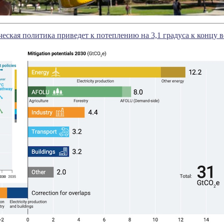
еская политика приведет к потеплению на 3,1 градуса к концу в