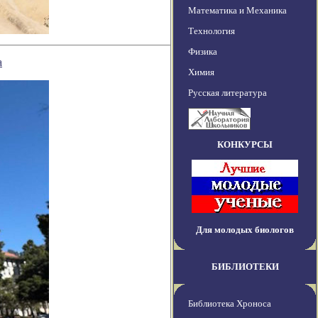
Математика и Механика
Технология
Физика
а
Химия
Русская литература
КОНКУРСЫ
Для молодых биологов
БИБЛИОТЕКИ
Библиотека Хроноса