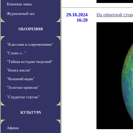
Книжная лавка
Журнальный зал
29.10.2024
На обратной стор
16:20
ОБОЗРЕНИЯ
"Классики и современники"
"Слово о..."
"Тайная история творений"
"Книга писем"
"Кошачий ящик"
"Золотые прииски"
"Сердитые стрелы"
КУЛЬТУРА
Афиша