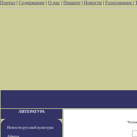
Портал
|
Содержание
|
О нас
|
Пишите
|
Новости
|
Голосование
|
ЛИТЕРАТУРА
"Русски
Новости русской культуры
Афиша