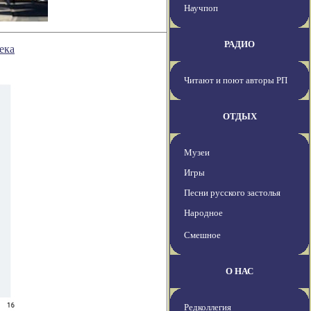
Научпоп
РАДИО
ека
Читают и поют авторы РП
ОТДЫХ
Музеи
Игры
Песни русского застолья
Народное
Смешное
О НАС
Редколлегия