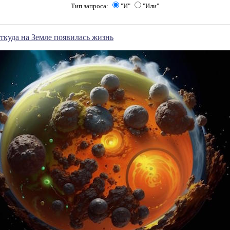
Тип запроса:
"И"
"Или"
ткуда на Земле появилась жизнь