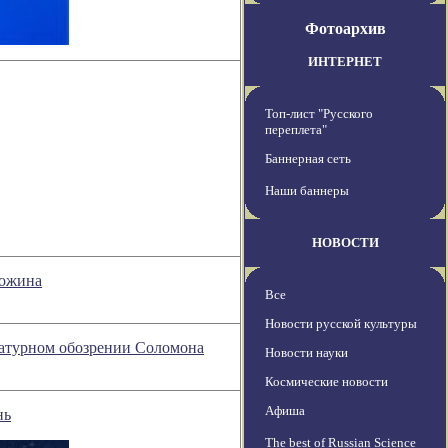
Фотоархив
ИНТЕРНЕТ
Топ-лист "Русского
переплета"
Баннерная сеть
Наши баннеры
НОВОСТИ
ложина
Все
Новости русской культуры
ературном обозрении Соломона
Новости науки
Космические новости
Афиша
нь
The best of Russian Science