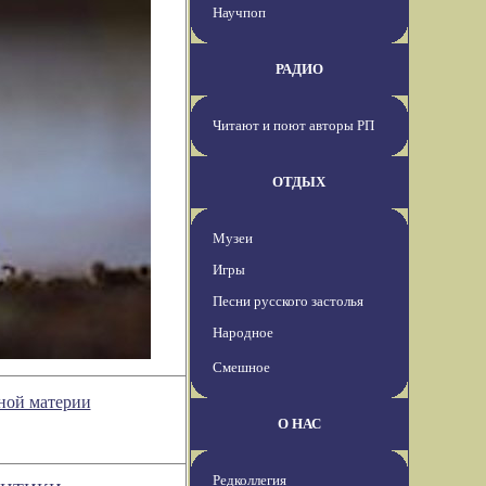
Научпоп
РАДИО
Читают и поют авторы РП
ОТДЫХ
Музеи
Игры
Песни русского застолья
Народное
Смешное
мной материи
О НАС
Редколлегия