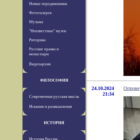
Новые передвжиники
Фотогалерея
Музыка
"Неизвестные" музеи
Риторика
Русские храмы и
монастыри
Видеоархив
ФИЛОСОФИЯ
24.10.2024
Опровер
21:34
Современная русская мысль
Искания и размышления
ИСТОРИЯ
История России