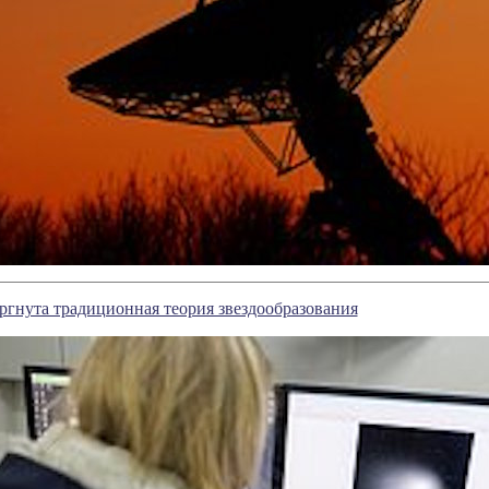
гнута традиционная теория звездообразования