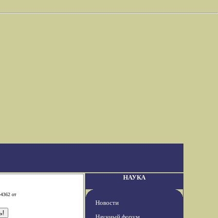
НАУКА
-4362 от
Новости
Научный форум