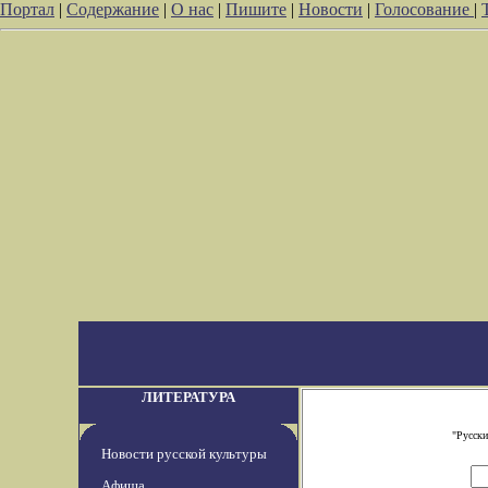
Портал
|
Содержание
|
О нас
|
Пишите
|
Новости
|
Голосование
|
ЛИТЕРАТУРА
"Русски
Новости русской культуры
Афиша