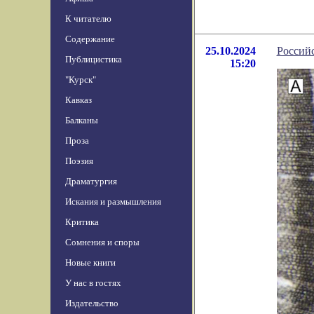
К читателю
Содержание
25.10.2024
Российс
Публицистика
15:20
"Курск"
Кавказ
Балканы
Проза
Поэзия
Драматургия
Искания и размышления
Критика
Сомнения и споры
Новые книги
У нас в гостях
Издательство