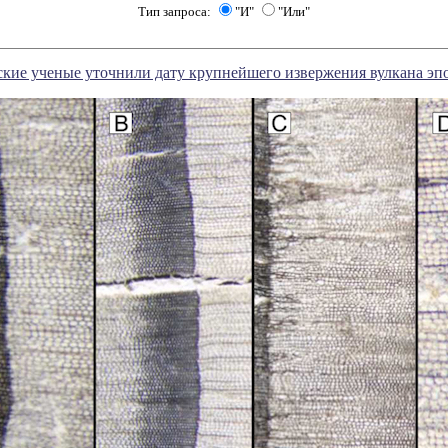
Тип запроса:
"И"
"Или"
кие ученые уточнили дату крупнейшего извержения вулкана эп