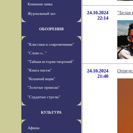
Книжная лавка
24.10.2024
"Белая 
Журнальный зал
22:14
ОБОЗРЕНИЯ
"Классики и современники"
"Слово о..."
"Тайная история творений"
"Книга писем"
24.10.2024
Определ
21:40
"Кошачий ящик"
"Золотые прииски"
"Сердитые стрелы"
КУЛЬТУРА
Афиша