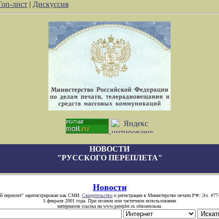
Топ-лист
|
Дискуссия
НОВОСТИ
"РУССКОГО ПЕРЕПЛЕТА"
Новости
й переплет" зарегистрирован как СМИ.
Свидетельство
о регистрации в Министерстве печати РФ: Эл. #77
5 февраля 2001 года. При полном или частичном использовании
материалов ссылка на www.pereplet.ru обязательна.