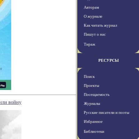
Авторам
О журнале
Как читать журнал
Пишут о нас
Тираж
РЕСУРСЫ
Поиск
Проекты
Посещаемость
нили войну
Журналы
Русские писатели и поэты
Избранное
Библиотеки