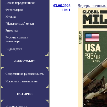
Новые передвжиники
03.06.2026
Лидеры военных б
Фотогалерея
10:11
Музыка
"Неизвестные" музеи
Риторика
Русские храмы и
монастыри
Видеоархив
ФИЛОСОФИЯ
Современная русская мысль
Искания и размышления
ИСТОРИЯ
История России