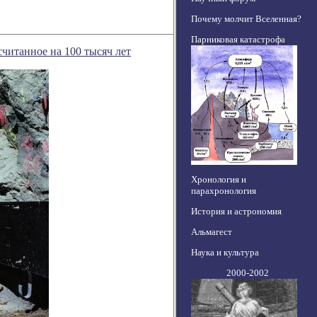
Почему молчит Вселенная?
Парниковая катастрофа
читанное на 100 тысяч лет
Хронология и
парахронология
История и астрономия
Альмагест
Наука и культура
2000-2002