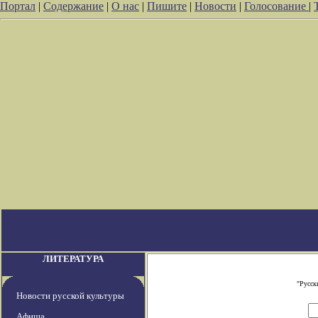
Портал
|
Содержание
|
О нас
|
Пишите
|
Новости
|
Голосование
|
ЛИТЕРАТУРА
"Русск
Новости русской культуры
Афиша