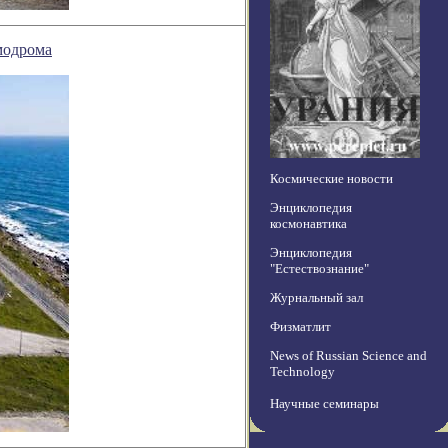
смодрома
Космические новости
Энциклопедия
космонавтика
Энциклопедия
"Естествознание"
Журнальный зал
Физматлит
News of Russian Science and
Technology
Научные семинары