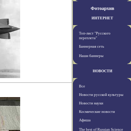
Фотоархив
ИНТЕРНЕТ
Топ-лист "Русского
переплета"
Баннерная сеть
Наши баннеры
НОВОСТИ
Все
Новости русской культуры
Новости науки
Космические новости
Афиша
The best of Russian Science