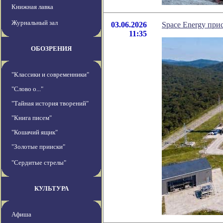
Книжная лавка
Журнальный зал
03.06.2026
Space Energy при
11:35
ОБОЗРЕНИЯ
"Классики и современники"
"Слово о..."
"Тайная история творений"
"Книга писем"
"Кошачий ящик"
"Золотые прииски"
"Сердитые стрелы"
КУЛЬТУРА
Афиша