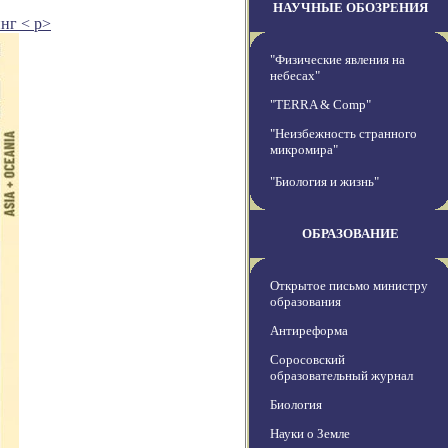
НАУЧНЫЕ ОБОЗРЕНИЯ
нг < p>
"Физические явления на
небесах"
"TERRA & Comp"
"Неизбежность странного
микромира"
"Биология и жизнь"
ОБРАЗОВАНИЕ
Открытое письмо министру
образования
Антиреформа
Соросовский
образовательный журнал
Биология
Науки о Земле