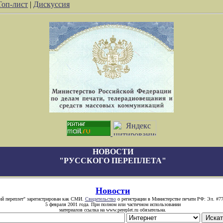
Топ-лист
|
Дискуссия
НОВОСТИ
"РУССКОГО ПЕРЕПЛЕТА"
Новости
ий переплет" зарегистрирован как СМИ.
Свидетельство
о регистрации в Министерстве печати РФ: Эл. #77
5 февраля 2001 года. При полном или частичном использовании
материалов ссылка на www.pereplet.ru обязательна.