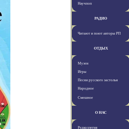
Научпоп
РАДИО
Читают и поют авторы РП
ОТДЫХ
Музеи
Игры
Песни русского застолья
Народное
Смешное
О НАС
Редколлегия