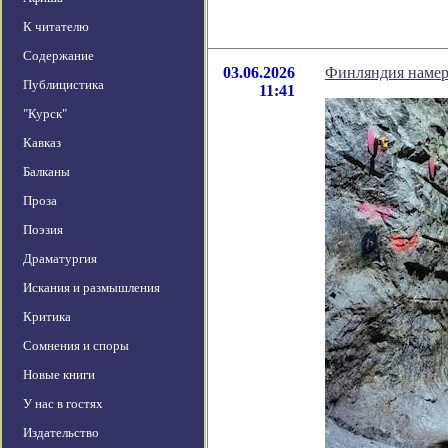
К читателю
Содержание
03.06.2026
Финляндия намере
Публицистика
11:41
"Курск"
Кавказ
Балканы
Проза
Поэзия
Драматургия
Искания и размышления
Критика
Сомнения и споры
Новые книги
У нас в гостях
Издательство