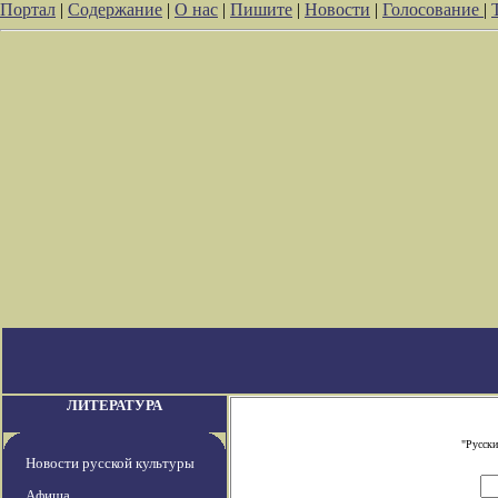
Портал
|
Содержание
|
О нас
|
Пишите
|
Новости
|
Голосование
|
ЛИТЕРАТУРА
"Русски
Новости русской культуры
Афиша