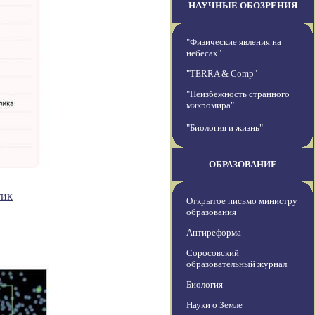
НАУЧНЫЕ ОБОЗРЕНИЯ
"Физические явления на
небесах"
"TERRA & Comp"
"Неизбежность странного
микромира"
"Биология и жизнь"
ОБРАЗОВАНИЕ
тик
Открытое письмо министру
образования
Антиреформа
Соросовский
образовательный журнал
Биология
Науки о Земле