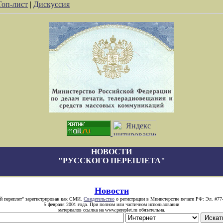
Топ-лист
|
Дискуссия
НОВОСТИ
"РУССКОГО ПЕРЕПЛЕТА"
Новости
й переплет" зарегистрирован как СМИ.
Свидетельство
о регистрации в Министерстве печати РФ: Эл. #77
5 февраля 2001 года. При полном или частичном использовании
материалов ссылка на www.pereplet.ru обязательна.