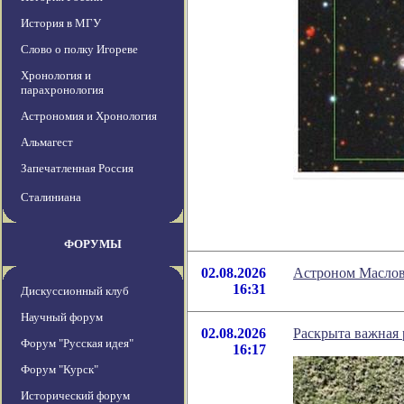
История в МГУ
Слово о полку Игореве
Хронология и
парахронология
Астрономия и Хронология
Альмагест
Запечатленная Россия
Сталиниана
ФОРУМЫ
02.08.2026
Астроном Маслов 
16:31
Дискуссионный клуб
Научный форум
02.08.2026
Раскрыта важная 
Форум "Русская идея"
16:17
Форум "Курск"
Исторический форум