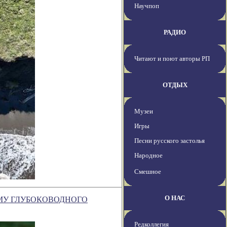
Научпоп
РАДИО
Читают и поют авторы РП
ОТДЫХ
Музеи
Игры
Песни русского застолья
Народное
Смешное
О НАС
МУ ГЛУБОКОВОДНОГО
Редколлегия