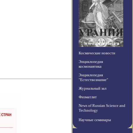
Космические новости
Энциклопедия
космонавтика
Энциклопедия
"Естествознание"
Журнальный зал
Физматлит
News of Russian Science and
Technology
Научные семинары