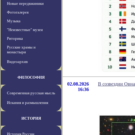
Новые передвжиники
Фотогалерея
Музыка
"Неизвестные" музеи
Риторика
Русские храмы и
монастыри
Видеоархив
ФИЛОСОФИЯ
02.08.2026
В созвездии Овн
16:36
Современная русская мысль
Искания и размышления
ИСТОРИЯ
История России