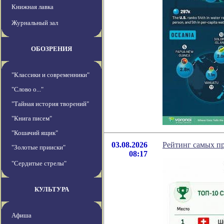
Книжная лавка
Журнальный зал
ОБОЗРЕНИЯ
"Классики и современники"
"Слово о..."
"Тайная история творений"
"Книга писем"
"Кошачий ящик"
03.08.2026
Рейтинг самых п
"Золотые прииски"
08:17
"Сердитые стрелы"
КУЛЬТУРА
Афиша