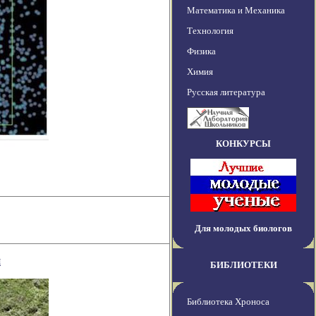
Математика и Механика
Технология
Физика
Химия
Русская литература
КОНКУРСЫ
Для молодых биологов
я
БИБЛИОТЕКИ
Библиотека Хроноса