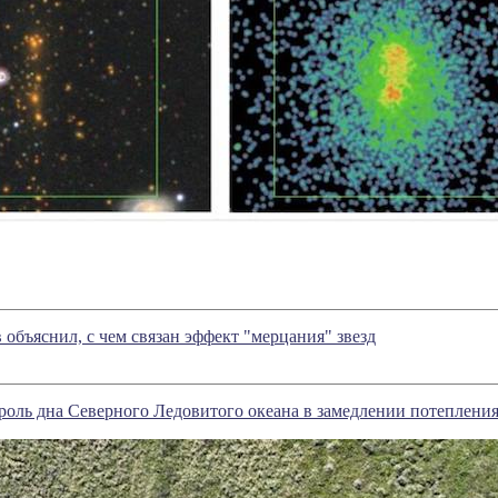
объяснил, с чем связан эффект "мерцания" звезд
роль дна Северного Ледовитого океана в замедлении потеплени