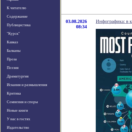
К читателю
Содержание
03.08.2026
Инфографика: в к
Публицистика
08:34
"Курск"
Кавказ
Балканы
Проза
Поэзия
Драматургия
Искания и размышления
Критика
Сомнения и споры
Новые книги
У нас в гостях
Издательство