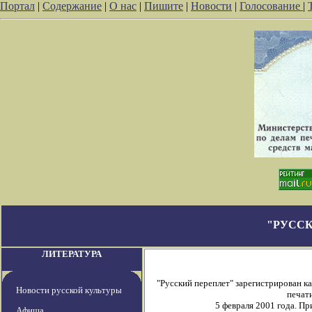
Портал
|
Содержание
|
О нас
|
Пишите
|
Новости
|
Голосование
|
"РУССК
ЛИТЕРАТУРА
"Русский переплет" зарегистрирован 
Новости русской культуры
печати
5 февраля 2001 года. П
Афиша