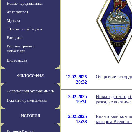
Новые передвжиники
Фотогалерея
Музыка
"Неизвестные" музеи
Риторика
Русские храмы и
монастыри
Видеоархив
ФИЛОСОФИЯ
12.02.2025
Открытие рекордн
20:32
Современная русская мысль
12.02.2025
Новый детектор б
Искания и размышления
19:31
разгадке космиче
ИСТОРИЯ
12.02.2025
Квантовый компь
18:38
котором Вселенна
История России