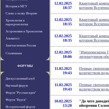
12.02.2025
Квантовый компь
История в МГУ
18:37
котором Вселенна
Слово о полку Игореве
12.02.2025
Квантовый компь
Хронология и
18:35
котором Вселенна
парахронология
Астрономия и Хронология
12.02.2025
Квантовый компь
Альмагест
18:35
котором Вселенна
Запечатленная Россия
12.02.2025
"Импровизации Пи
Сталиниана
18:06
литературном об
ФОРУМЫ
11.02.2025
Первые сверхнов
19:43
количеством вод
Дискуссионный клуб
11.02.2025
Первые сверхнов
Научный форум
19:43
количеством вод
Форум "Русская идея"
Форум "Курск"
10.02.2025
"До чего доводит
13:20
обозрении Соло
Исторический форум