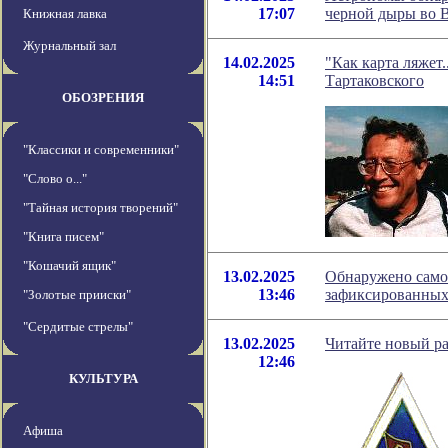
17:07
черной дыры во 
Книжная лавка
Журнальный зал
14.02.2025
"Как карта ляжет.
14:51
Тартаковского
ОБОЗРЕНИЯ
"Классики и современники"
"Слово о..."
"Тайная история творений"
"Книга писем"
"Кошачий ящик"
13.02.2025
Обнаружено самое
13:46
зафиксированных
"Золотые прииски"
"Сердитые стрелы"
13.02.2025
Читайте новый р
12:46
КУЛЬТУРА
Афиша