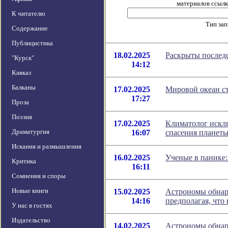
материалов ссылка
К читателю
Тип за
Содержание
Публицистика
18.02.2025
Раскрыты послед
"Курск"
14:12
Кавказ
Балканы
17.02.2025
Мировой океан ст
17:27
Проза
Поэзия
17.02.2025
Климатолог искл
Драматургия
16:07
спасения планет
Искания и размышления
16.02.2025
Ученые в панике:
Критика
16:11
Сомнения и споры
Новые книги
15.02.2025
Астрономы обнар
14:16
предполагая, что
У нас в гостях
Издательство
14.02.2025
Астрономы обнар