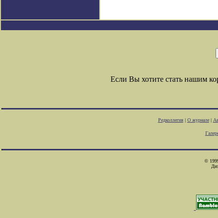
Если Вы хотите стать нашим к
Редколлегия
|
О журнале
|
Ав
Галер
© 1999
Ди