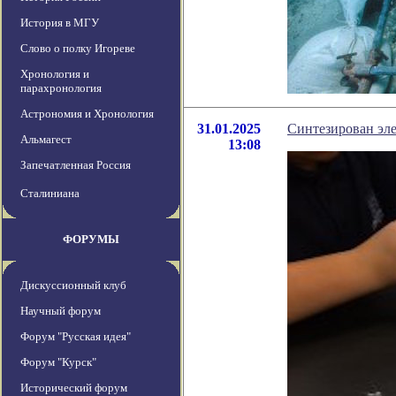
История в МГУ
Слово о полку Игореве
Хронология и
парахронология
Астрономия и Хронология
31.01.2025
Синтезирован эле
Альмагест
13:08
Запечатленная Россия
Сталиниана
ФОРУМЫ
Дискуссионный клуб
Научный форум
Форум "Русская идея"
Форум "Курск"
Исторический форум