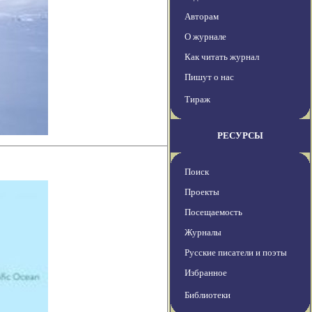
Авторам
О журнале
Как читать журнал
Пишут о нас
Тираж
РЕСУРСЫ
Поиск
Проекты
Посещаемость
Журналы
Русские писатели и поэты
Избранное
Библиотеки