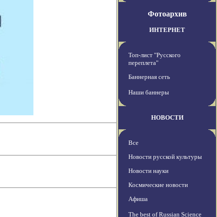
Фотоархив
ИНТЕРНЕТ
Топ-лист "Русского
переплета"
Баннерная сеть
Наши баннеры
НОВОСТИ
Все
Новости русской культуры
Новости науки
Космические новости
Афиша
The best of Russian Science