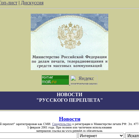
Топ-лист
|
Дискуссия
НОВОСТИ
"РУССКОГО ПЕРЕПЛЕТА"
Новости
й переплет" зарегистрирован как СМИ.
Свидетельство
о регистрации в Министерстве печати РФ: Эл. #77
5 февраля 2001 года. При полном или частичном использовании
материалов ссылка на www.pereplet.ru обязательна.