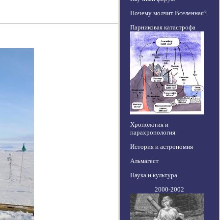
Почему молчит Вселенная?
Парниковая катастрофа
Хронология и
парахронология
История и астрономия
Альмагест
Наука и культура
2000-2002