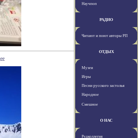
Научпоп
РАДИО
Читают и поют авторы РП
ОТДЫХ
ее
Музеи
Игры
Песни русского застолья
Народное
Смешное
О НАС
Редколлегия