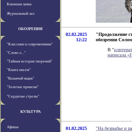
Книжная лавка
Журнальный зал
ОБОЗРЕНИЯ
02.02.2025
"Продолжение ст
12:22
обозрении Соло
"Классики и современники"
В "
цлитера
"Слово о..."
написала «
"Тайная история творений"
"Книга писем"
"Кошачий ящик"
"Золотые прииски"
"Сердитые стрелы"
КУЛЬТУРА
Афиша
01.02.2025
"На безрыбье и р