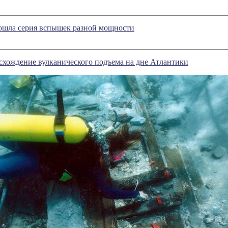
ошла серия вспышек разной мощности
схождение вулканического подъема на дне Атлантики