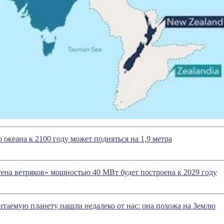
 океана к 2100 году может подняться на 1,9 метра
тена ветряков» мощностью 40 МВт будет построена к 2029 году
таемую планету нашли недалеко от нас: она похожа на Землю