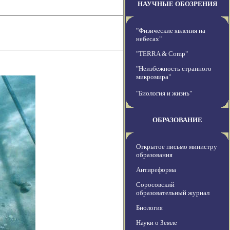
НАУЧНЫЕ ОБОЗРЕНИЯ
"Физические явления на
небесах"
"TERRA & Comp"
"Неизбежность странного
микромира"
"Биология и жизнь"
ОБРАЗОВАНИЕ
Открытое письмо министру
образования
Антиреформа
Соросовский
образовательный журнал
Биология
Науки о Земле