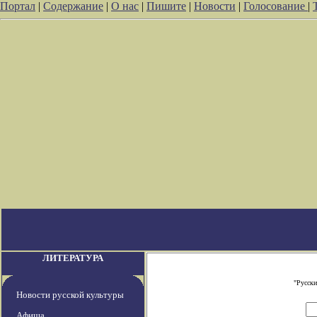
Портал
|
Содержание
|
О нас
|
Пишите
|
Новости
|
Голосование
|
ЛИТЕРАТУРА
"Русски
Новости русской культуры
Афиша