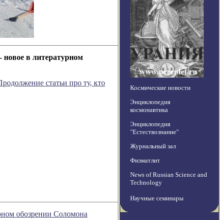
- новое в литературном
Продолжение статьи про ту, кто
Космические новости
Энциклопедия
космонавтика
Энциклопедия
"Естествознание"
Журнальный зал
Физматлит
News of Russian Science and
Technology
Научные семинары
урном обозрении Соломона