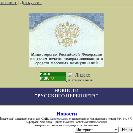
Топ-лист
|
Дискуссия
НОВОСТИ
"РУССКОГО ПЕРЕПЛЕТА"
Новости
й переплет" зарегистрирован как СМИ.
Свидетельство
о регистрации в Министерстве печати РФ: Эл. #77
5 февраля 2001 года. При полном или частичном использовании
материалов ссылка на www.pereplet.ru обязательна.