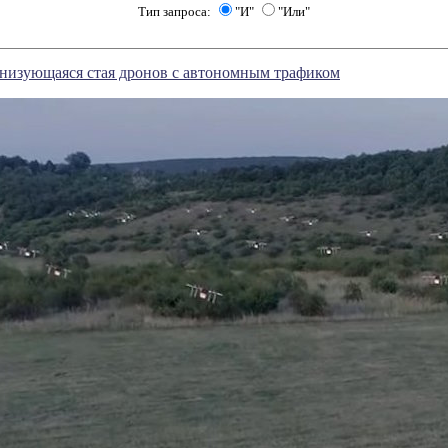
Тип запроса:
"И"
"Или"
анизующаяся стая дронов с автономным трафиком