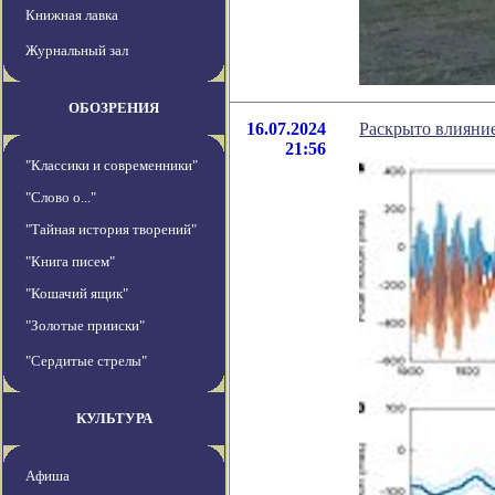
Книжная лавка
Журнальный зал
ОБОЗРЕНИЯ
16.07.2024
Раскрыто влияни
21:56
"Классики и современники"
"Слово о..."
"Тайная история творений"
"Книга писем"
"Кошачий ящик"
"Золотые прииски"
"Сердитые стрелы"
КУЛЬТУРА
Афиша