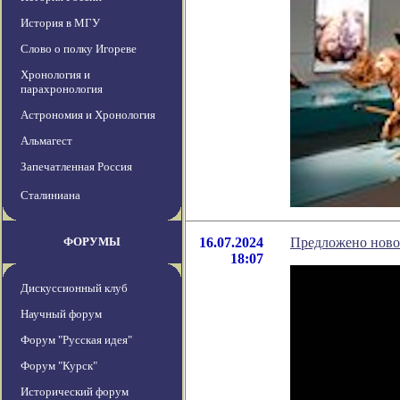
История в МГУ
Слово о полку Игореве
Хронология и
парахронология
Астрономия и Хронология
Альмагест
Запечатленная Россия
Сталиниана
ФОРУМЫ
16.07.2024
Предложено ново
18:07
Дискуссионный клуб
Научный форум
Форум "Русская идея"
Форум "Курск"
Исторический форум