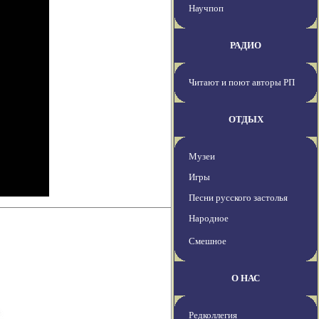
Научпоп
РАДИО
Читают и поют авторы РП
ОТДЫХ
Музеи
Игры
Песни русского застолья
Народное
Смешное
О НАС
Редколлегия