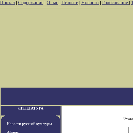
Портал
|
Содержание
|
О нас
|
Пишите
|
Новости
|
Голосование
|
ЛИТЕРАТУРА
"Русски
Новости русской культуры
Афиша