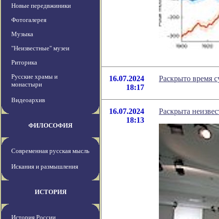
Новые передвжиники
Фотогалерея
Музыка
"Неизвестные" музеи
Риторика
Русские храмы и
16.07.2024
Раскрыто время 
монастыри
18:17
Видеоархив
16.07.2024
Раскрыта неизвес
18:13
ФИЛОСОФИЯ
Современная русская мысль
Искания и размышления
ИСТОРИЯ
История России