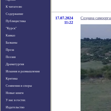
К читателю
Содержание
17.07.2024
Создана самоорг
Публицистика
11:22
"Курск"
Кавказ
Балканы
Проза
Поэзия
Драматургия
Искания и размышления
Критика
Сомнения и споры
Новые книги
У нас в гостях
Издательство