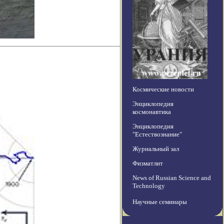
Космические новости
Энциклопедия
космонавтика
Энциклопедия
"Естествознание"
Журнальный зал
Физматлит
News of Russian Science and
Technology
Научные семинары