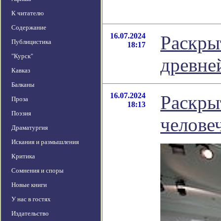
К читателю
Содержание
16.07.2024
Раскры
Публицистика
18:17
"Курск"
древне
Кавказ
Балканы
16.07.2024
Раскры
Проза
18:13
Поэзия
челове
Драматургия
Искания и размышления
Критика
Сомнения и споры
Новые книги
У нас в гостях
Издательство