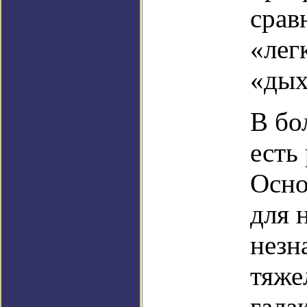
срав
«лег
«дых
В бо
есть
Осно
для 
незн
тяже
гала