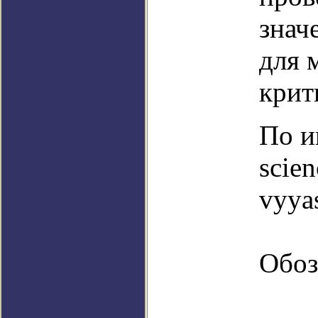
знач
для 
крит
По и
scien
vyyas
Обоз