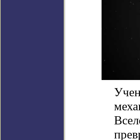
Учен
меха
Всел
прев