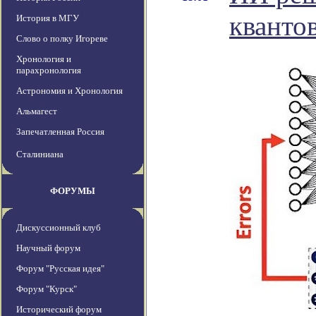
кванто
История в МГУ
Слово о полку Игореве
Хронология и
парахронология
Астрономия и Хронология
Альмагест
Запечатленная Россия
Сталиниана
ФОРУМЫ
Дискуссионный клуб
Научный форум
Форум "Русская идея"
Форум "Курск"
Исторический форум