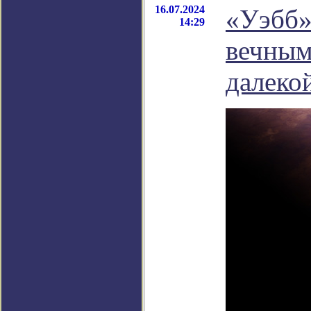
16.07.2024
«Уэбб»
14:29
вечным
далеко