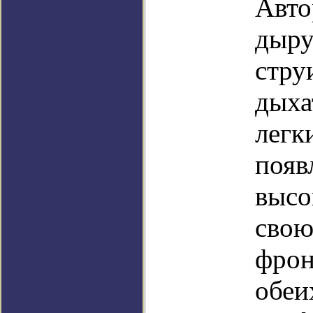
Авто
дыру
стру
дыха
легк
появ
высо
свою
фрон
обеи