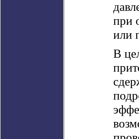
давл
при 
или 
В це
прит
сдер
подр
эффе
возм
пров