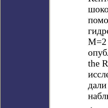
шоко
пом
гидр
М=2 
опуб
the R
иссл
дали
набл