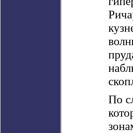
гипе
Рича
кузн
волн
пруд
набл
скоп
По с
кото
зона