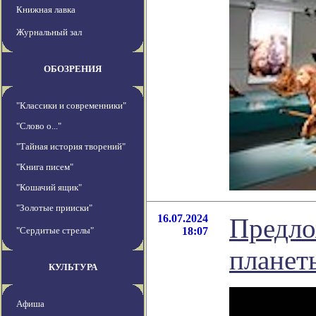
Книжная лавка
Журнальный зал
ОБОЗРЕНИЯ
"Классики и современники"
"Слово о..."
"Тайная история творений"
"Книга писем"
"Кошачий ящик"
"Золотые прииски"
16.07.2024
Предло
"Сердитые стрелы"
18:07
планет
КУЛЬТУРА
Афиша