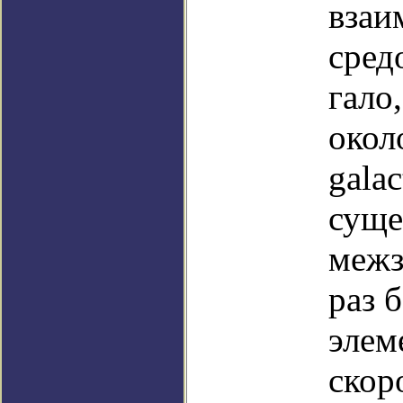
взаи
сред
гало
окол
gala
суще
межз
раз 
элем
скор