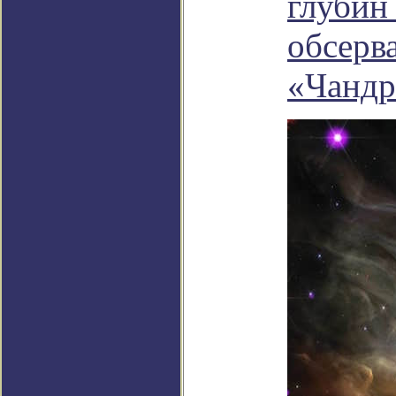
глубин
обсерв
«Чандр