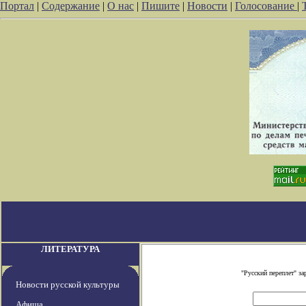
Портал
|
Содержание
|
О нас
|
Пишите
|
Новости
|
Голосование
|
ЛИТЕРАТУРА
"Русский переплет" з
Новости русской культуры
Афиша