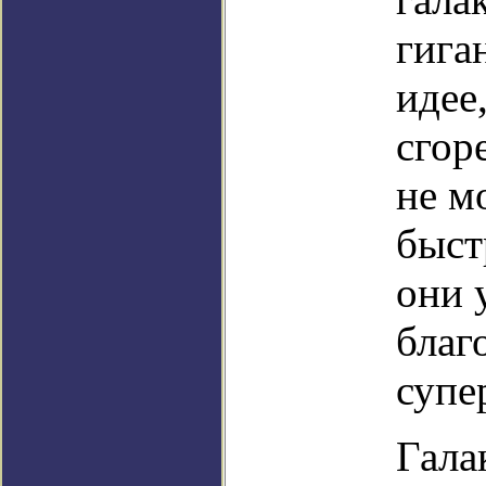
гига
идее
сгор
не м
быст
они 
благ
супе
Гала