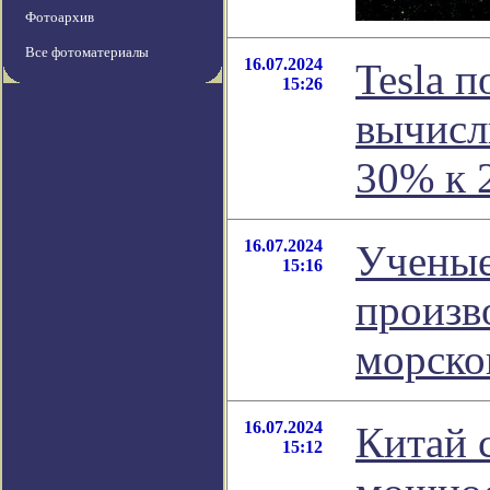
Фотоархив
Все фотоматериалы
16.07.2024
Tesla 
15:26
вычисл
30% к 
16.07.2024
Ученые
15:16
произв
морско
16.07.2024
Китай 
15:12