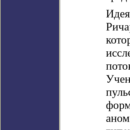
Идея
Рича
кото
иссл
пото
Учен
пуль
форм
аном