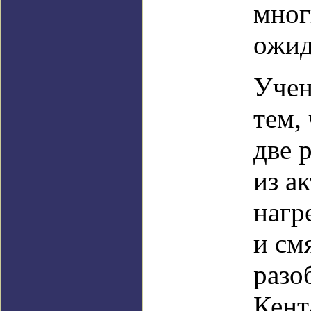
мног
ожид
Учен
тем,
две 
из а
нагр
и см
разо
Кент