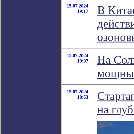
15.07.2024
В Кита
19:17
действ
озонов
15.07.2024
На Сол
19:07
мощны
15.07.2024
Старта
18:53
на глу