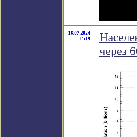
16.07.2024
Населе
14:19
через 