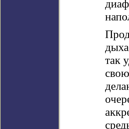
диаф
напо
Прод
дыха
так 
свою
дела
очер
аккр
сред