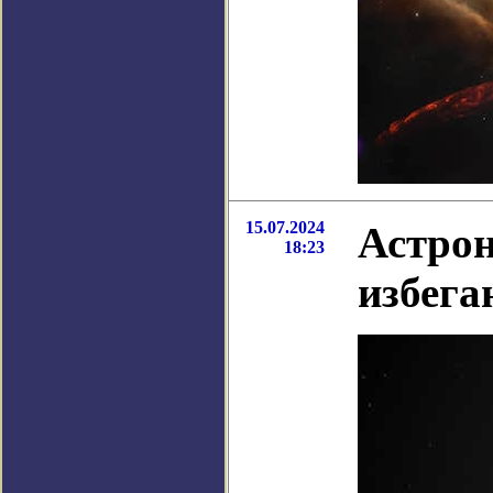
15.07.2024
Астрон
18:23
избега