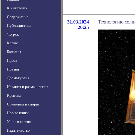
К читателю
Содержание
31.03.2024
Технологию солн
Публицистика
20:25
"Курск"
Кавказ
Балканы
Проза
Поэзия
Драматургия
Искания и размышления
Критика
Сомнения и споры
Новые книги
У нас в гостях
Издательство