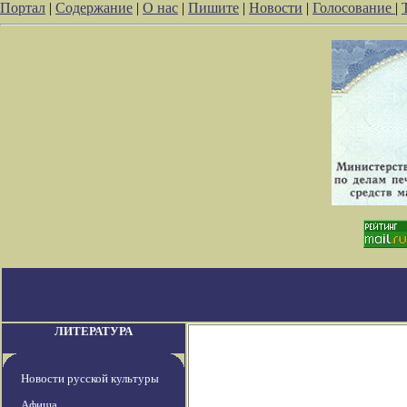
Портал
|
Содержание
|
О нас
|
Пишите
|
Новости
|
Голосование
|
ЛИТЕРАТУРА
Новости русской культуры
Афиша