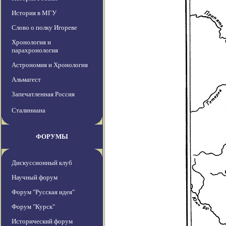
История в МГУ
Слово о полку Игореве
Хронология и
парахронология
Астрономия и Хронология
Альмагест
Запечатленная Россия
Сталиниана
ФОРУМЫ
Дискуссионный клуб
Научный форум
Форум "Русская идея"
Форум "Курск"
Исторический форум