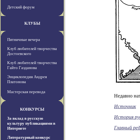
Детский форум
КЛУБЫ
Пятничные вечера
Клуб любителей творчества
Достоевского
Клуб любителей творчества
Гайто Газданова
Энциклопедия Андрея
Платонова
Мастерская перевода
Недавно нат
Источник
КОНКУРСЫ
История рус
За вклад в русскую
культуру публикациями в
Главный ре
Интернете
Литературный конкурс