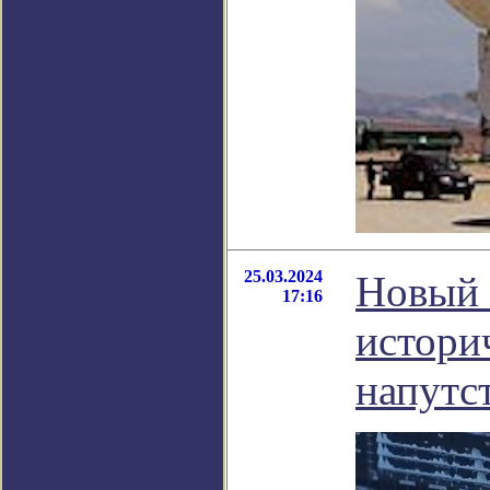
25.03.2024
Новый 
17:16
истори
напутс