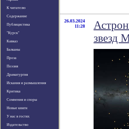
К читателю
Содержание
26.03.2024
Астрон
Публицистика
11:28
"Курск"
звезд 
Кавказ
Балканы
Проза
Поэзия
Драматургия
Искания и размышления
Критика
Сомнения и споры
Новые книги
У нас в гостях
Издательство