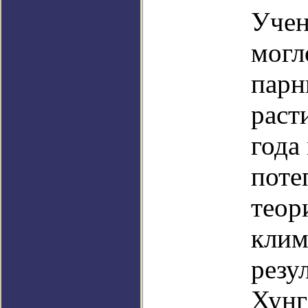
Учен
могл
парн
раст
года
поте
теор
клим
резу
Хунг