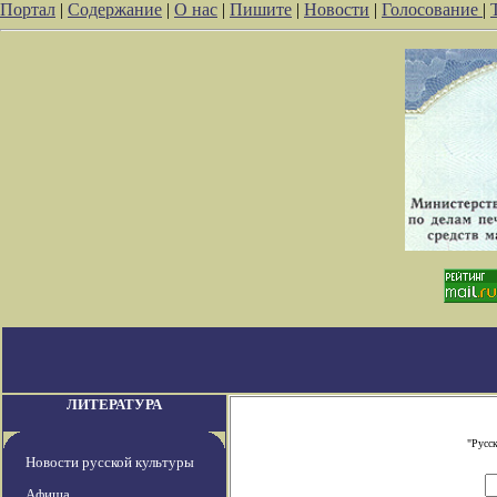
Портал
|
Содержание
|
О нас
|
Пишите
|
Новости
|
Голосование
|
ЛИТЕРАТУРА
"Русс
Новости русской культуры
Афиша