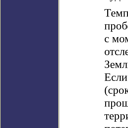
Темп
проб
с мо
отсл
Земл
Если
(сро
прош
терр