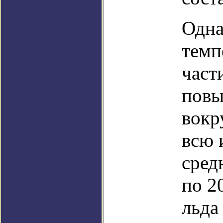
Одна
темп
част
повы
вокр
всю 
сред
по 2
льда