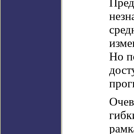
Пред
незн
сред
изме
Но п
дост
прог
Очев
гибк
рамк