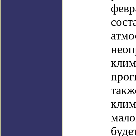
февр
сост
атмо
неоп
клим
прог
такж
клим
мало
буде