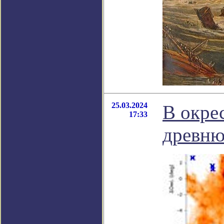
25.03.2024
В окре
17:33
древню