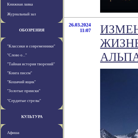
Книжная лавка
Журнальный зал
26.03.2024
ИЗМЕ
ОБОЗРЕНИЯ
11:07
ЖИЗН
"Классики и современники"
АЛЬП
"Слово о..."
"Тайная история творений"
"Книга писем"
"Кошачий ящик"
"Золотые прииски"
"Сердитые стрелы"
КУЛЬТУРА
Афиша