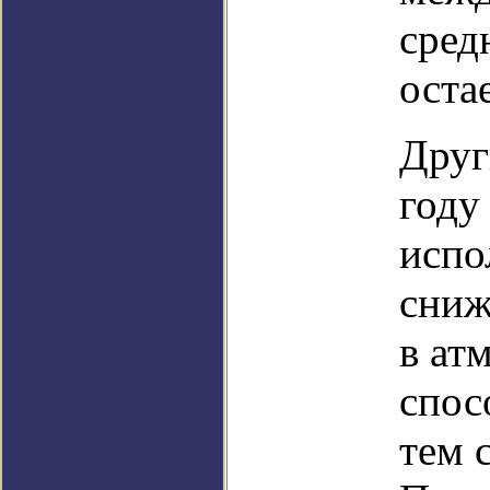
сред
оста
Друг
году
испо
сниж
в ат
спос
тем 