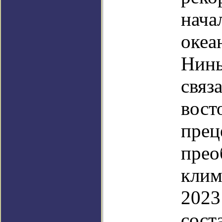
нача
океа
Нинь
связ
вост
прец
прео
клим
2023
сост