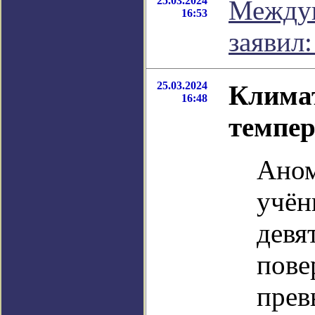
25.03.2024
Междун
16:53
заявил
25.03.2024
Климат
16:48
темпер
Аном
учён
девя
пове
прев