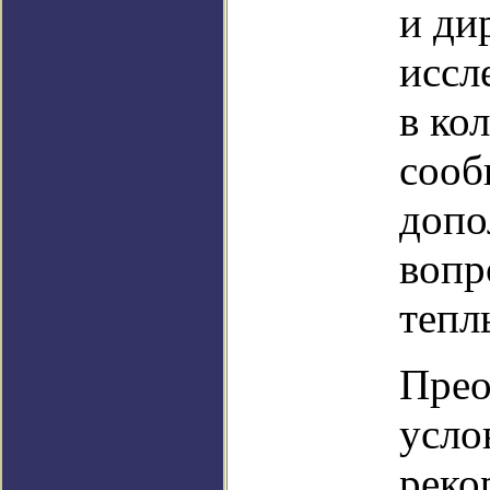
и ди
иссл
в ко
сооб
допо
вопр
тепл
Прео
усло
реко