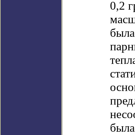
0,2 
масш
была
парн
тепл
стат
осно
пред
несо
была