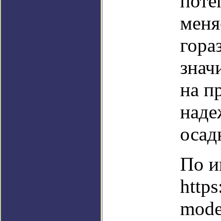
поте
меня
гора
знач
на п
наде
осад
По и
https
mode