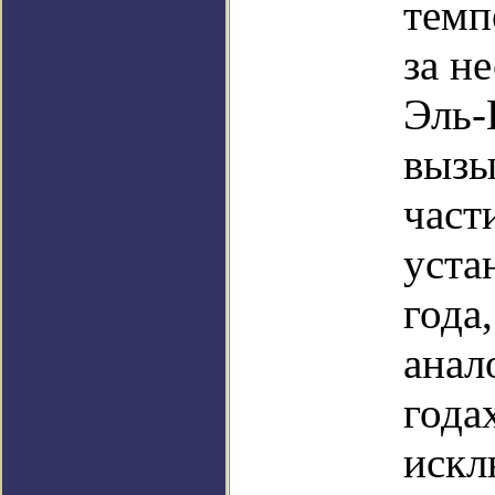
темп
за н
Эль-
вызы
част
уста
года
анал
года
искл