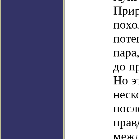
Прир
похо
поте
пара
до п
Но э
неск
посл
прав
межд