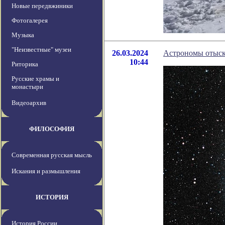
Новые передвжиники
Фотогалерея
Музыка
"Неизвестные" музеи
26.03.2024
Астрономы отыска
10:44
Риторика
Русские храмы и
монастыри
Видеоархив
ФИЛОСОФИЯ
Современная русская мысль
Искания и размышления
ИСТОРИЯ
История России