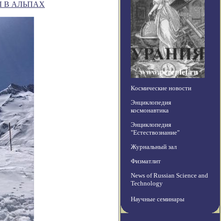
 В АЛЬПАХ
Космические новости
Энциклопедия
космонавтика
Энциклопедия
"Естествознание"
Журнальный зал
Физматлит
News of Russian Science and
Technology
Научные семинары