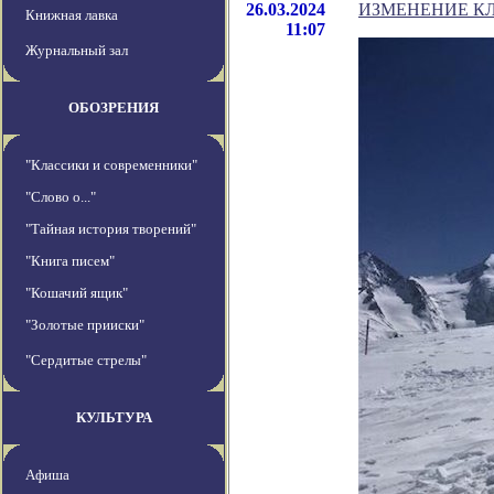
26.03.2024
ИЗМЕНЕНИЕ К
Книжная лавка
11:07
Журнальный зал
ОБОЗРЕНИЯ
"Классики и современники"
"Слово о..."
"Тайная история творений"
"Книга писем"
"Кошачий ящик"
"Золотые прииски"
"Сердитые стрелы"
КУЛЬТУРА
Афиша