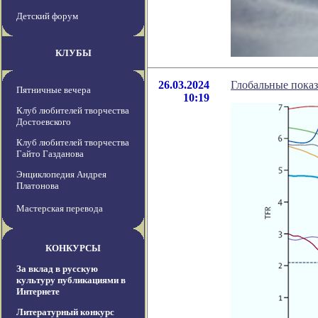
Детский форум
КЛУБЫ
26.03.2024
Глобальные показ
Пятничные вечера
10:19
Клуб любителей творчества
Достоевского
Клуб любителей творчества
Гайто Газданова
Энциклопедия Андрея
Платонова
Мастерская перевода
КОНКУРСЫ
За вклад в русскую
культуру публикациями в
Интернете
Литературный конкурс