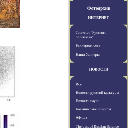
Фотоархив
ИНТЕРНЕТ
Топ-лист "Русского
переплета"
Баннерная сеть
Наши баннеры
НОВОСТИ
Все
Новости русской культуры
Новости науки
Космические новости
Афиша
The best of Russian Science