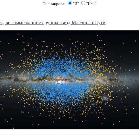
Тип запроса:
"И"
"Или"
 две самые ранние группы звезд Млечного Пути