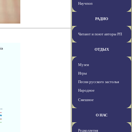
Научпоп
РАДИО
Читают и поют авторы РП
ОТДЫХ
Музеи
Игры
Песни русского застолья
Народное
Смешное
О НАС
Редколлегия