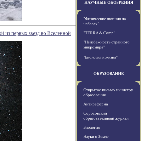
НАУЧНЫЕ ОБОЗРЕНИЯ
"Физические явления на
небесах"
й из первых звезд во Вселенной
"TERRA & Comp"
"Неизбежность странного
микромира"
"Биология и жизнь"
ОБРАЗОВАНИЕ
Открытое письмо министру
образования
Антиреформа
Соросовский
образовательный журнал
Биология
Науки о Земле