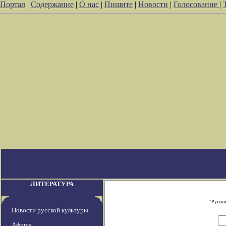
Портал
|
Содержание
|
О нас
|
Пишите
|
Новости
|
Голосование
|
ЛИТЕРАТУРА
"Русски
Новости русской культуры
Афиша