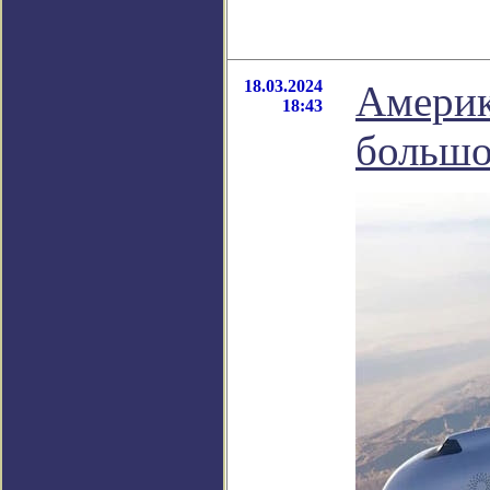
18.03.2024
Америк
18:43
большо