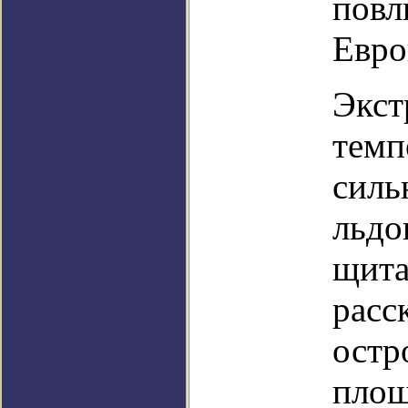
повл
Евро
Экст
темп
силь
льдо
щита
расс
остр
площ