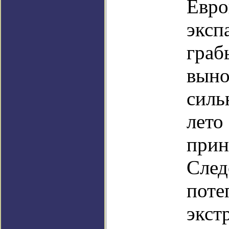
Евро
эксп
граб
выно
силь
лето
прин
След
поте
экст