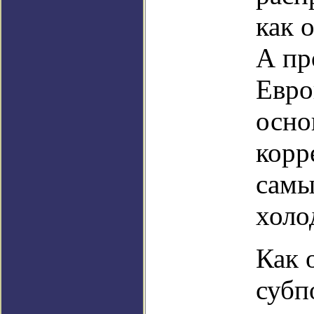
как 
А пр
Евро
осно
корр
самы
холо
Как 
субп