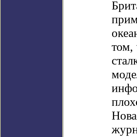
Брит
прим
океа
том,
стал
моде
инфо
плох
Нова
журн