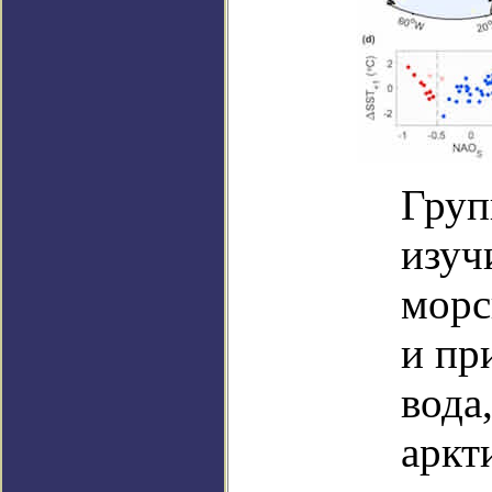
Груп
изуч
морс
и пр
вода
аркт