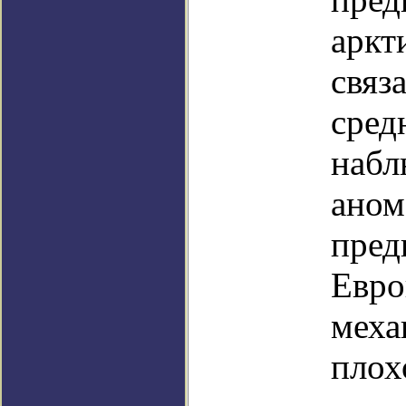
аркт
связ
сред
набл
аном
пред
Евро
меха
плох