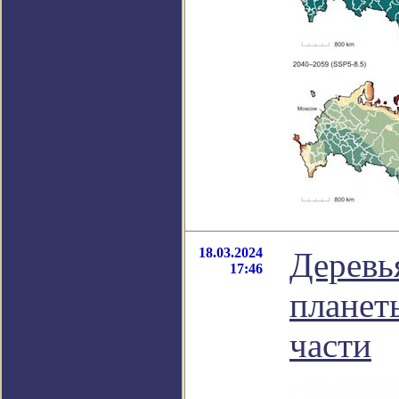
18.03.2024
Деревь
17:46
планет
части