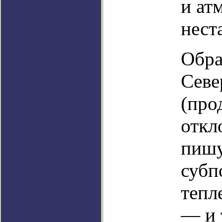
и ат
нест
Обра
Севе
(про
откл
пишу
субп
тепл
— и 