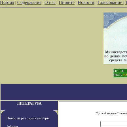
Портал
|
Содержание
|
О нас
|
Пишите
|
Новости
|
Голосование
|
ЛИТЕРАТУРА
"Русский переплет" заре
Новости русской культуры
Афиша