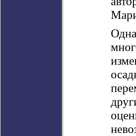
авто
Мари
Одна
мног
изме
осад
пере
друг
оцен
нево