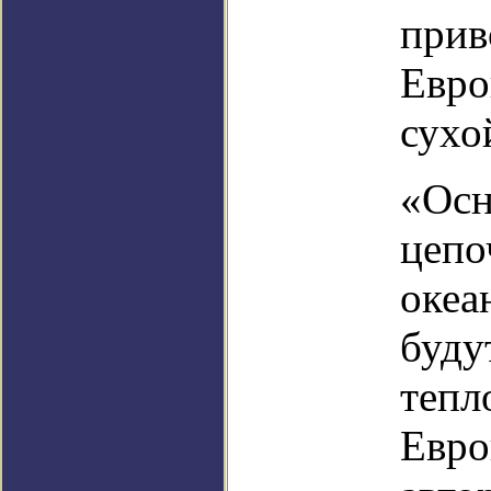
прив
Евро
сухо
«Осн
цепо
океа
буду
тепл
Евро