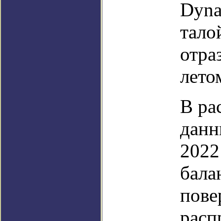
Dyna
тало
отра
лето
В ра
данн
2022
бала
пове
расп