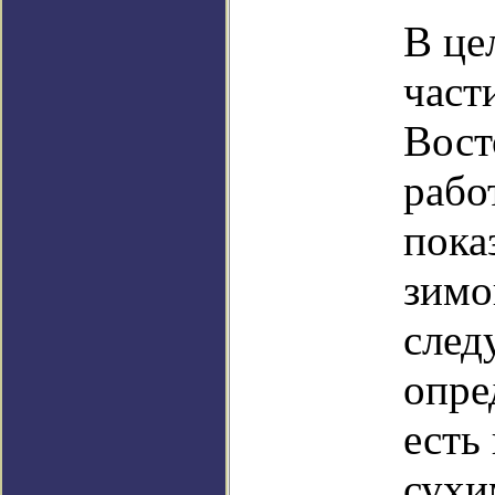
В це
част
Вост
рабо
пока
зимо
след
опре
есть
сухи