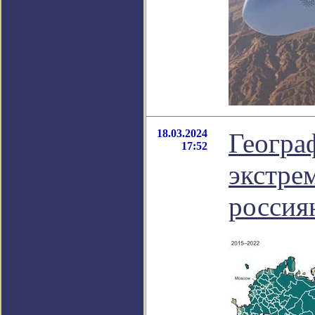
18.03.2024
Геогра
17:52
экстре
россия