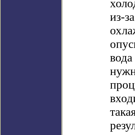
холо
из-з
охла
опус
вода
нужн
проц
вход
така
резу