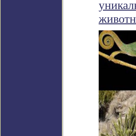
уникал
живот