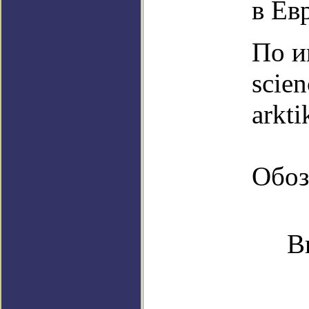
в Ев
По и
scien
arkti
Обоз
В