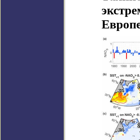
экстре
Европ