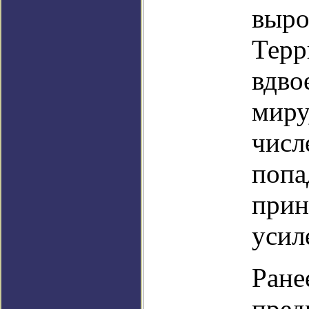
выро
Терр
вдво
миру
числ
попа
прин
усил
Ране
пред