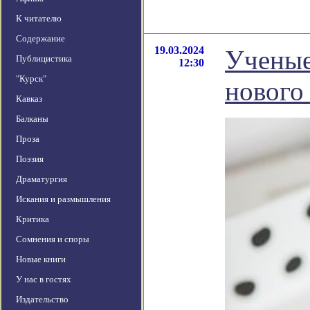
К читателю
Содержание
19.03.2024
Ученые
Публицистика
12:30
"Курск"
нового
Кавказ
Балканы
Проза
Поэзия
Драматургия
Искания и размышления
Критика
Сомнения и споры
Новые книги
У нас в гостях
Издательство