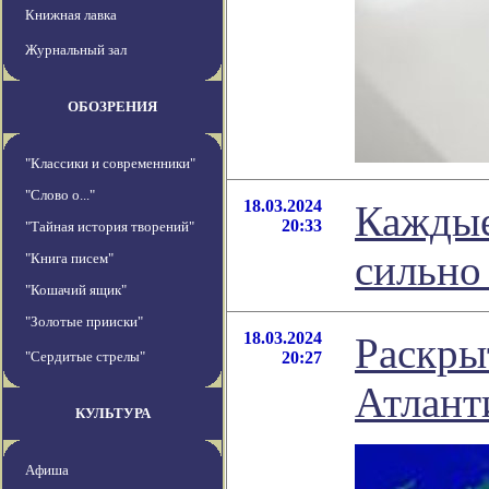
Книжная лавка
Журнальный зал
ОБОЗРЕНИЯ
"Классики и современники"
"Слово о..."
18.03.2024
Каждые
20:33
"Тайная история творений"
сильно 
"Книга писем"
"Кошачий ящик"
"Золотые прииски"
18.03.2024
Раскры
"Сердитые стрелы"
20:27
Атлант
КУЛЬТУРА
Афиша