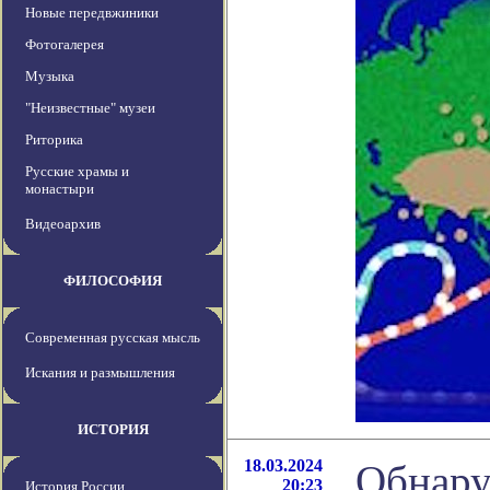
Новые передвжиники
Фотогалерея
Музыка
"Неизвестные" музеи
Риторика
Русские храмы и
монастыри
Видеоархив
ФИЛОСОФИЯ
Современная русская мысль
Искания и размышления
ИСТОРИЯ
18.03.2024
Обнару
20:23
История России