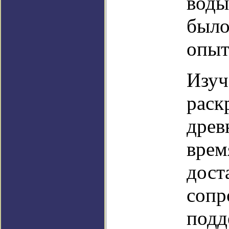
воды
было
опыт
Изуч
раск
древ
врем
дост
сопр
подд