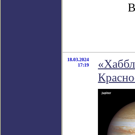
В
18.03.2024
«Хаббл
17:19
Красно