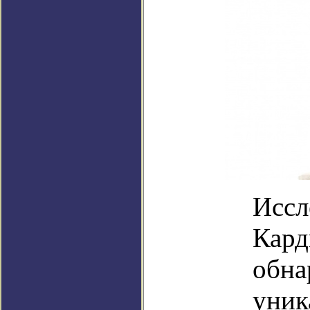
Иссл
Кард
обна
уник