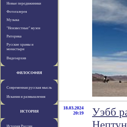
Новые передвжиники
Фотогалерея
Музыка
"Неизвестные" музеи
Риторика
Русские храмы и
монастыри
Видеоархив
ФИЛОСОФИЯ
Современная русская мысль
Искания и размышления
18.03.2024
Уэбб р
ИСТОРИЯ
20:19
Нептун
История России