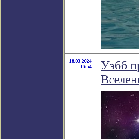
18.03.2024
Уэбб п
16:54
Вселен