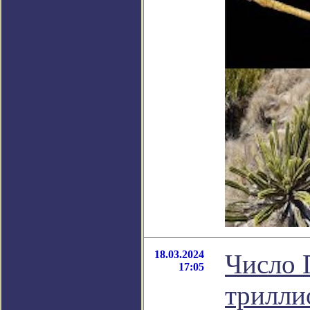
18.03.2024
Число 
17:05
трилли