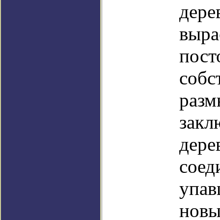
дере
выра
пост
собс
разм
закл
дере
соед
упав
новы