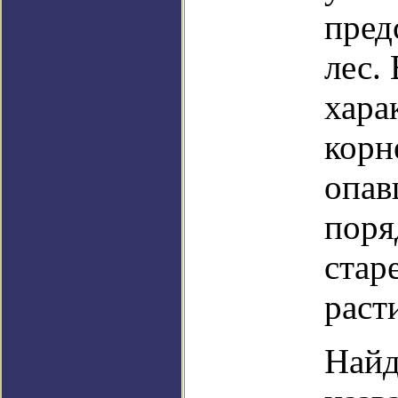
пред
лес.
хара
корн
опав
поря
стар
раст
Найд