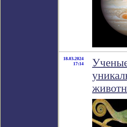
18.03.2024
Ученые
17:14
уникал
живот