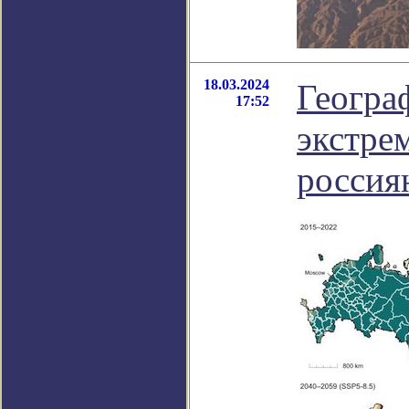
18.03.2024
Геогра
17:52
экстре
россия