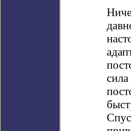
Ниче
давн
наст
адап
пост
сила
пост
быст
Спус
прив