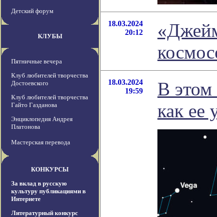
Детский форум
18.03.2024
«Джейм
20:12
КЛУБЫ
космос
Пятничные вечера
Клуб любителей творчества
18.03.2024
В этом 
Достоевского
19:59
Клуб любителей творчества
как ее
Гайто Газданова
Энциклопедия Андрея
Платонова
Мастерская перевода
КОНКУРСЫ
За вклад в русскую
культуру публикациями в
Интернете
Литературный конкурс