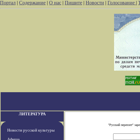
Портал
|
Содержание
|
О нас
|
Пишите
|
Новости
|
Голосование
|
ЛИТЕРАТУРА
"Русский переплет" за
Новости русской культуры
Афиша