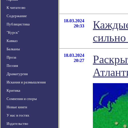
К читателю
Содержание
18.03.2024
Каждые
Публицистика
20:33
"Курск"
сильно 
Кавказ
Балканы
18.03.2024
Раскры
Проза
20:27
Поэзия
Атлант
Драматургия
Искания и размышления
Критика
Сомнения и споры
Новые книги
У нас в гостях
Издательство