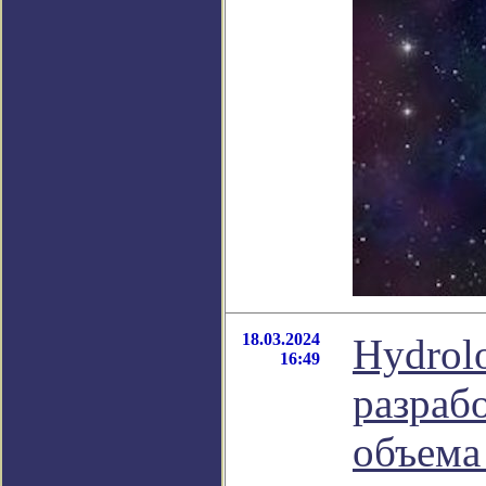
18.03.2024
Hydrolo
16:49
разраб
объема