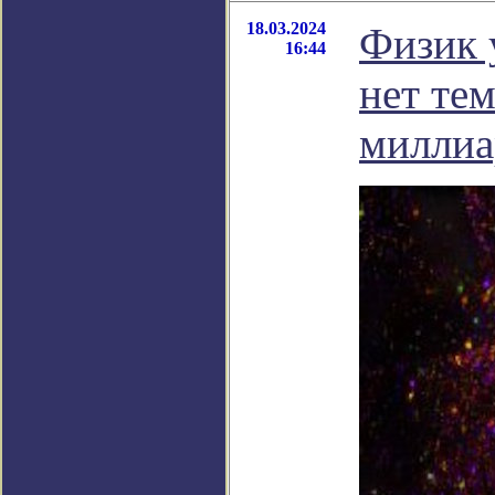
18.03.2024
Физик 
16:44
нет те
миллиа