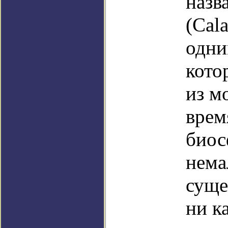
назв
(Cal
одни
кото
из м
врем
биос
нема
суще
ни к