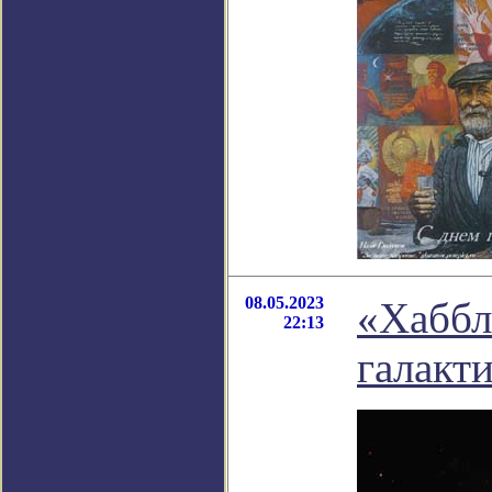
08.05.2023
«Хаббл
22:13
галакт