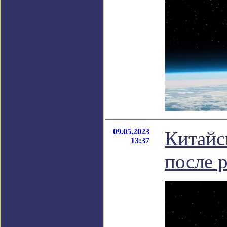
09.05.2023
Китайс
13:37
после 