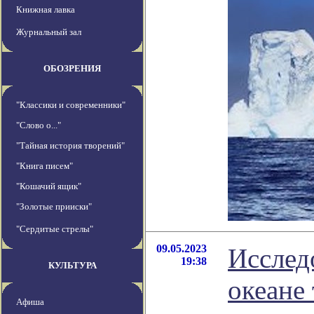
Книжная лавка
Журнальный зал
ОБОЗРЕНИЯ
"Классики и современники"
"Слово о..."
"Тайная история творений"
"Книга писем"
"Кошачий ящик"
"Золотые прииски"
"Сердитые стрелы"
09.05.2023
Исслед
19:38
КУЛЬТУРА
океане
Афиша