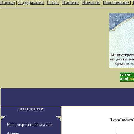
Портал
|
Содержание
|
О нас
|
Пишите
|
Новости
|
Голосование
|
ЛИТЕРАТУРА
"Русский переплет
Новости русской культуры
Афиша