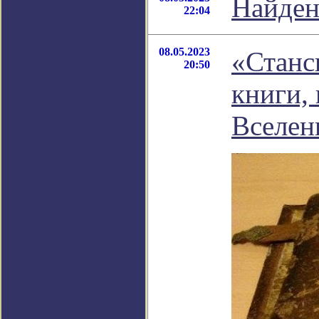
Найден
22:04
08.05.2023
«Станс
20:50
книги,
Вселен