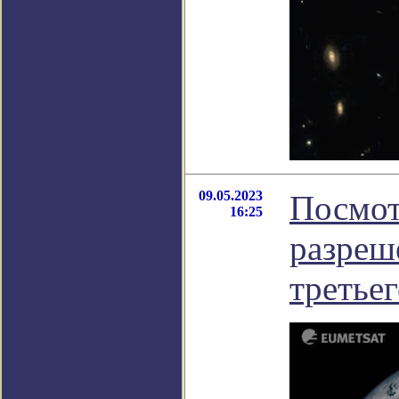
09.05.2023
Посмот
16:25
разреш
третье