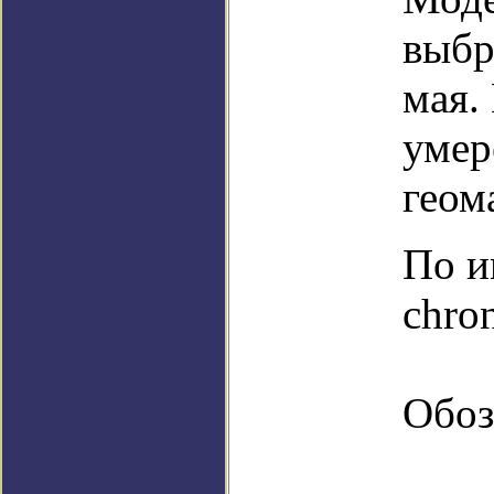
выбр
мая.
умер
геом
По и
chro
Обоз