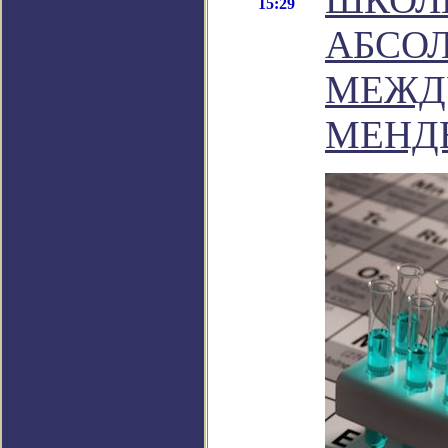
15:29
АБСО
МЕЖД
МЕНД