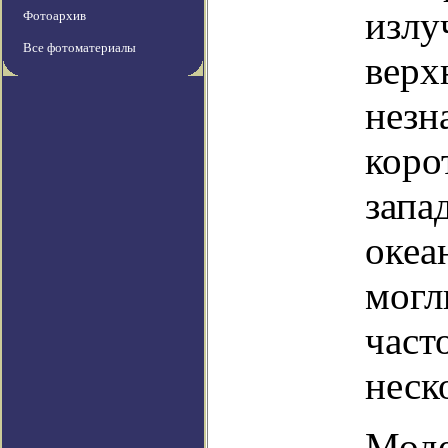
излу
Фотоархив
Все фотоматериалы
верх
незн
коро
запа
океа
могл
част
неск
Моде