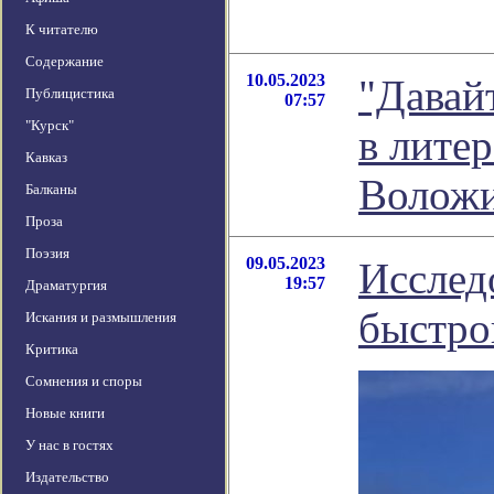
К читателю
Содержание
10.05.2023
"Давай
Публицистика
07:57
"Курск"
в лите
Кавказ
Волож
Балканы
Проза
Поэзия
09.05.2023
Исслед
19:57
Драматургия
быстро
Искания и размышления
Критика
Сомнения и споры
Новые книги
У нас в гостях
Издательство