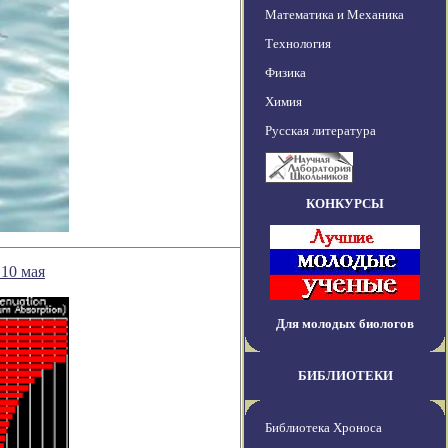
Математика и Механика
Технология
Физика
Химия
Русская литература
КОНКУРСЫ
10 мая
Для молодых биологов
БИБЛИОТЕКИ
Библиотека Хроноса