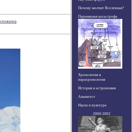
Почему молчит Вселенная?
Парниковая катастрофа
Воложина
Хронология и
парахронология
История и астрономия
Альмагест
Наука и культура
2000-2002