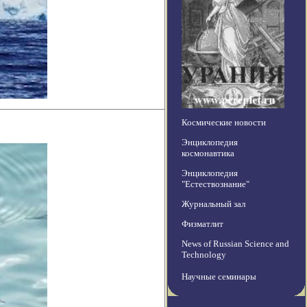
Космические новости
Энциклопедия
космонавтика
Энциклопедия
"Естествознание"
Журнальный зал
Физматлит
News of Russian Science and
Technology
Научные семинары