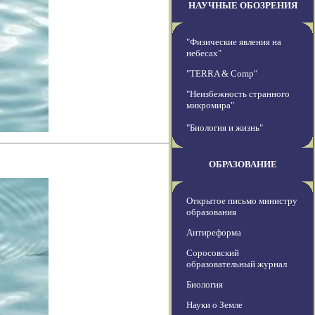
НАУЧНЫЕ ОБОЗРЕНИЯ
"Физические явления на
небесах"
"TERRA & Comp"
"Неизбежность странного
микромира"
"Биология и жизнь"
ОБРАЗОВАНИЕ
Открытое письмо министру
образования
Антиреформа
Соросовский
образовательный журнал
Биология
Науки о Земле