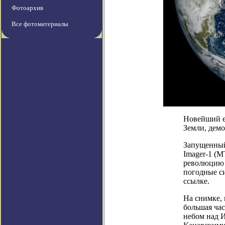
Фотоархив
Все фотоматериалы
Новейший ев
Земли, демо
Запущенный 
Imager-1 (M
революцию 
погодные с
ссылке.
На снимке,
большая ча
небом над 