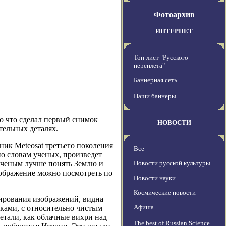
Фотоархив
ИНТЕРНЕТ
Топ-лист "Русского
переплета"
Баннерная сеть
Наши баннеры
ко что сделал первый снимок
НОВОСТИ
тельных деталях.
ник Meteosat третьего поколения
Все
по словам ученых, произведет
ученым лучше понять Землю и
Новости русской культуры
ображение можно посмотреть по
Новости науки
Космические новости
рования изображений, видна
Афиша
ками, с относительно чистым
тали, как облачные вихри над
The best of Russian Science