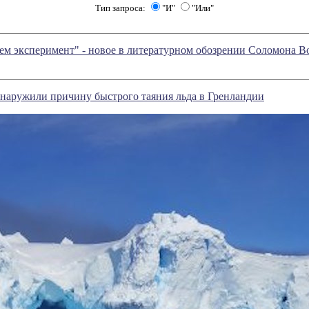
Тип запроса:
"И"
"Или"
ем эксперимент" - новое в литературном обозрении Соломона 
наружили причину быстрого таяния льда в Гренландии