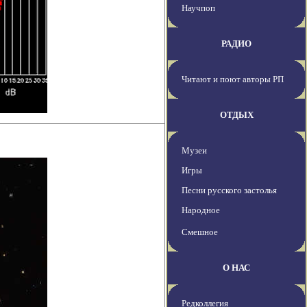
Научпоп
РАДИО
Читают и поют авторы РП
ОТДЫХ
Музеи
Игры
Песни русского застолья
Народное
Смешное
О НАС
Редколлегия