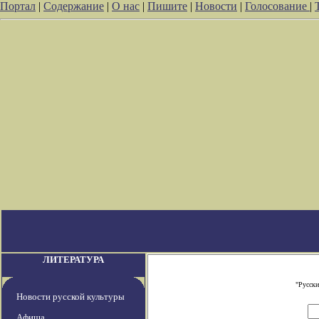
Портал
|
Содержание
|
О нас
|
Пишите
|
Новости
|
Голосование
|
ЛИТЕРАТУРА
"Русски
Новости русской культуры
Афиша