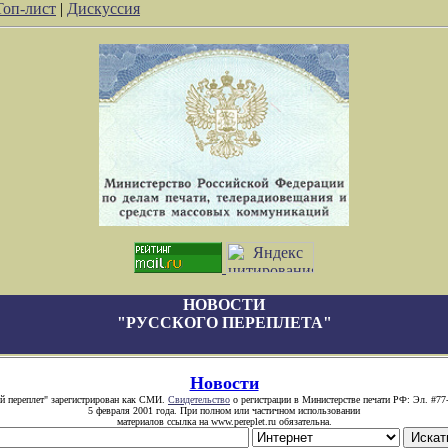
Топ-лист
|
Дискуссия
НОВОСТИ
"РУССКОГО ПЕРЕПЛЕТА"
Новости
й переплет" зарегистрирован как СМИ.
Свидетельство
о регистрации в Министерстве печати РФ: Эл. #77
5 февраля 2001 года. При полном или частичном использовании
материалов ссылка на www.pereplet.ru обязательна.