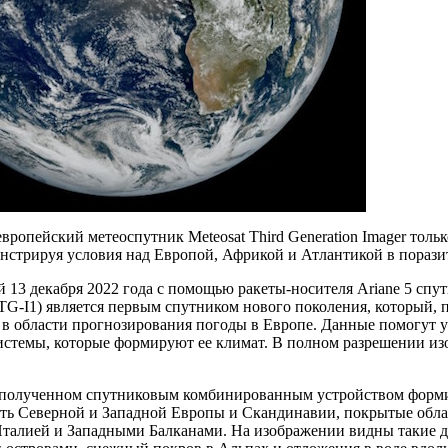
ропейский метеоспутник Meteosat Third Generation Imager толь
нстрируя условия над Европой, Африкой и Атлантикой в порази
13 декабря 2022 года с помощью ракеты-носителя Ariane 5 спут
TG-I1) является первым спутником нового поколения, который, 
в области прогнозирования погоды в Европе. Данные помогут 
истемы, которые формируют ее климат. В полном разрешении из
 полученном спутниковым комбинированным устройством форми
сть Северной и Западной Европы и Скандинавии, покрытые обла
Италией и Западными Балканами. На изображении видны такие де