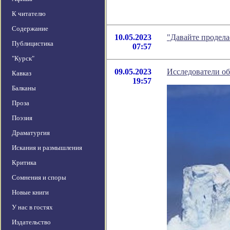
К читателю
Содержание
10.05.2023
"Давайте продела
Публицистика
07:57
"Курск"
09.05.2023
Исследователи об
Кавказ
19:57
Балканы
Проза
Поэзия
Драматургия
Искания и размышления
Критика
Сомнения и споры
Новые книги
У нас в гостях
Издательство