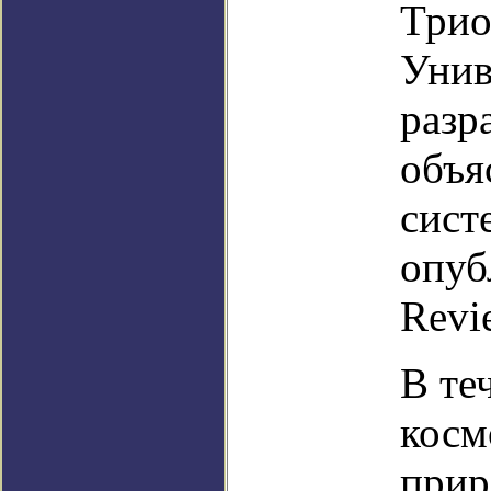
Трио
Унив
разр
объя
сист
опуб
Revi
В те
косм
прир