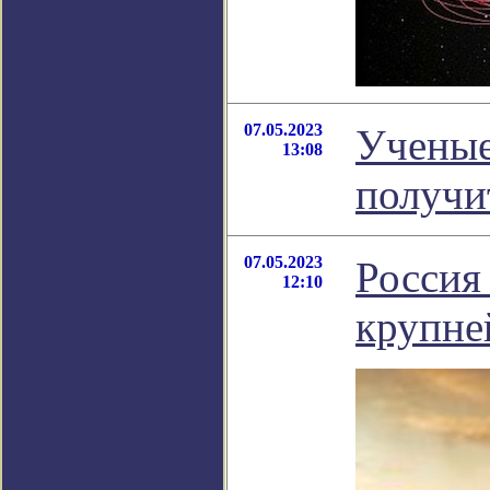
07.05.2023
Ученые
13:08
получи
07.05.2023
Россия 
12:10
крупне