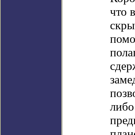
что 
скры
помо
пола
сдер
заме
позв
либо
пред
план