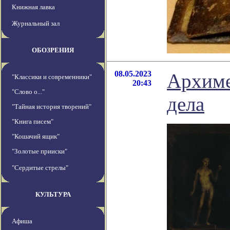
Книжная лавка
Журнальный зал
ОБОЗРЕНИЯ
08.05.2023
Архиме
"Классики и современники"
20:43
"Слово о..."
дела
"Тайная история творений"
"Книга писем"
"Кошачий ящик"
"Золотые прииски"
"Сердитые стрелы"
КУЛЬТУРА
Афиша