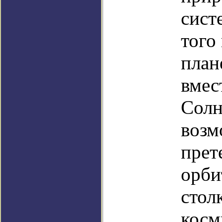
сист
того
план
вмес
Солн
возм
прет
орби
стол
косм