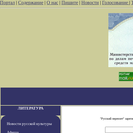
Портал
|
Содержание
|
О нас
|
Пишите
|
Новости
|
Голосование
|
ЛИТЕРАТУРА
"Русский переплет" заре
Новости русской культуры
Афиша