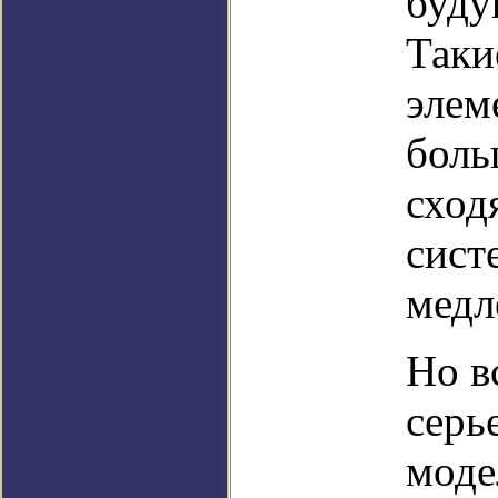
буду
Таки
элем
боль
сход
сист
медл
Но в
серь
моде