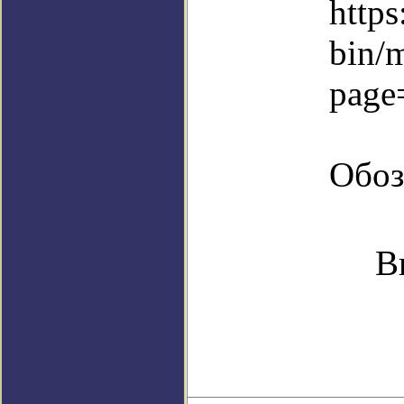
https
bin/
page
Обоз
В