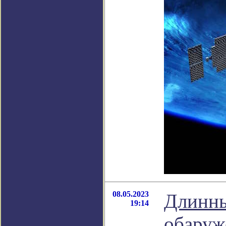
08.05.2023
Длинны
19:14
обаруж