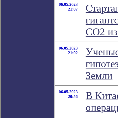
06.05.2023
Старта
21:07
гигант
СО2 из
06.05.2023
Ученые
21:02
гипоте
Земли
06.05.2023
В Кита
20:56
операц