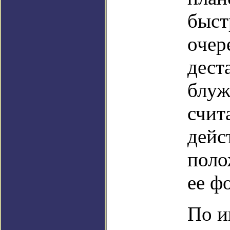
быст
очер
дест
блуж
счит
дейс
поло
ее ф
По и