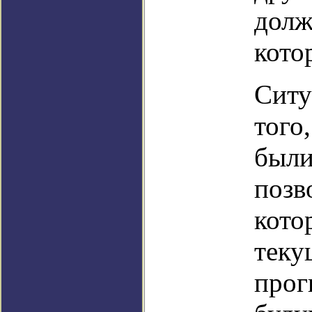
долж
кото
Ситу
того
были
позв
кото
теку
прог