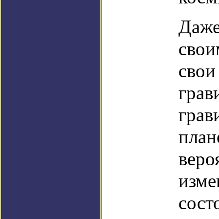
Даже
свои
свои
грав
грав
план
веро
изме
сост