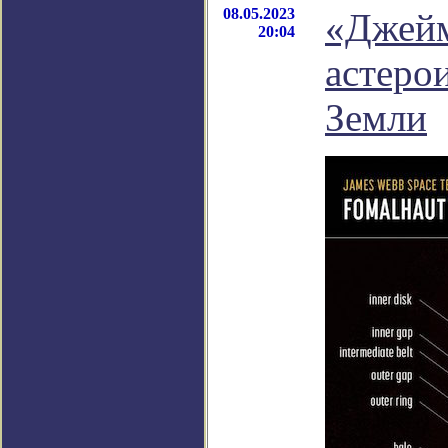
08.05.2023
«Джейм
20:04
астерои
Земли