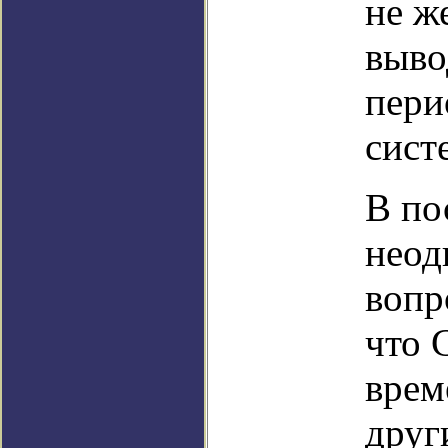
не ж
выво
пери
сист
В по
неод
вопр
что 
врем
друг