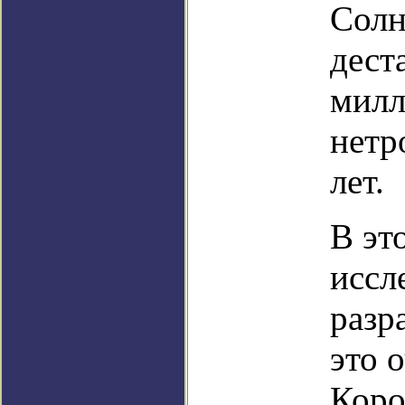
Солн
дест
милл
нетр
лет.
В эт
иссл
разр
это 
Коро