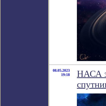
08.05.2023
НАСА з
19:18
спутни