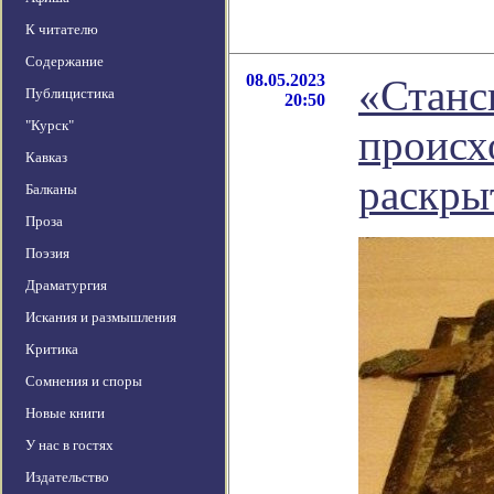
К читателю
Содержание
08.05.2023
«Станс
Публицистика
20:50
"Курск"
происх
Кавказ
раскры
Балканы
Проза
Поэзия
Драматургия
Искания и размышления
Критика
Сомнения и споры
Новые книги
У нас в гостях
Издательство