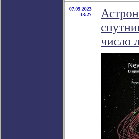
07.05.2023
Астрон
13:27
спутни
число л