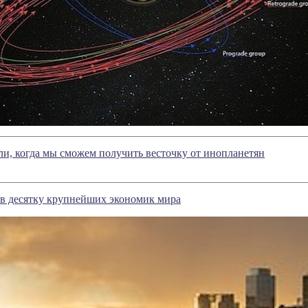
и, когда мы сможем получить весточку от инопланетян
 в десятку крупнейших экономик мира