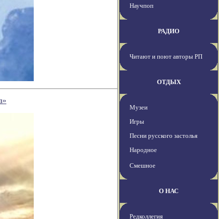
Научпоп
РАДИО
Читают и поют авторы РП
ОТДЫХ
а»
Музеи
Игры
Песни русского застолья
Народное
Смешное
О НАС
Редколлегия