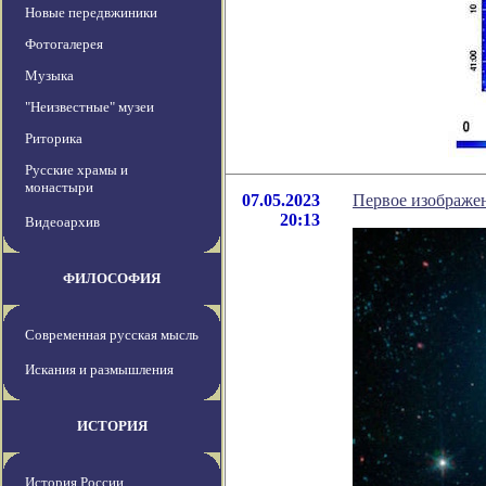
Новые передвжиники
Фотогалерея
Музыка
"Неизвестные" музеи
Риторика
Русские храмы и
монастыри
07.05.2023
Первое изображе
20:13
Видеоархив
ФИЛОСОФИЯ
Современная русская мысль
Искания и размышления
ИСТОРИЯ
История России