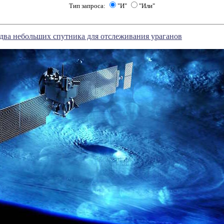
Тип запроса:
"И"
"Или"
два небольших спутника для отслеживания ураганов