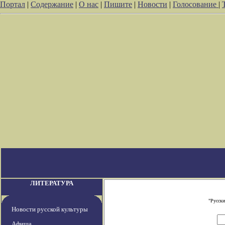
Портал
|
Содержание
|
О нас
|
Пишите
|
Новости
|
Голосование
|
ЛИТЕРАТУРА
"Русски
Новости русской культуры
Афиша