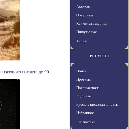
Авторам
О журнале
Как читать журнал
Пишут о нас
Тираж
РЕСУРСЫ
Поиск
 газового гиганта до 90
Проекты
Посещаемость
Журналы
Русские писатели и поэты
Избранное
Библиотеки