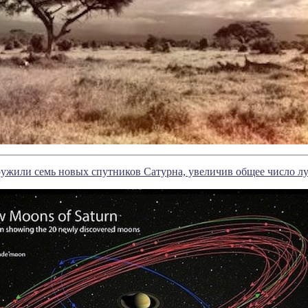
жили семь новых спутников Сатурна, увеличив общее число лун