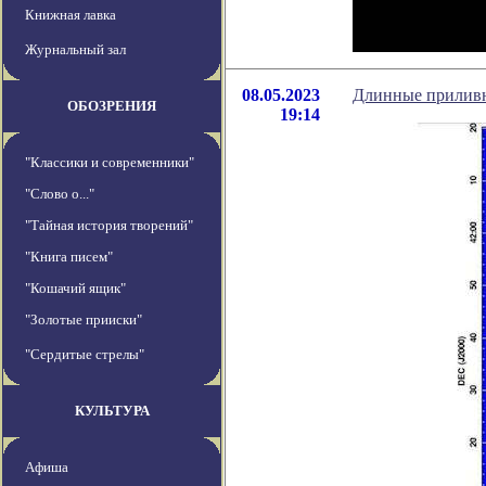
Книжная лавка
Журнальный зал
08.05.2023
Длинные приливн
ОБОЗРЕНИЯ
19:14
"Классики и современники"
"Слово о..."
"Тайная история творений"
"Книга писем"
"Кошачий ящик"
"Золотые прииски"
"Сердитые стрелы"
КУЛЬТУРА
Афиша