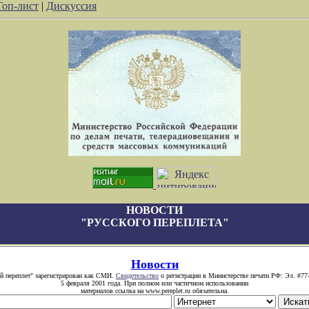
Топ-лист
|
Дискуссия
НОВОСТИ
"РУССКОГО ПЕРЕПЛЕТА"
Новости
й переплет" зарегистрирован как СМИ.
Свидетельство
о регистрации в Министерстве печати РФ: Эл. #77
5 февраля 2001 года. При полном или частичном использовании
материалов ссылка на www.pereplet.ru обязательна.