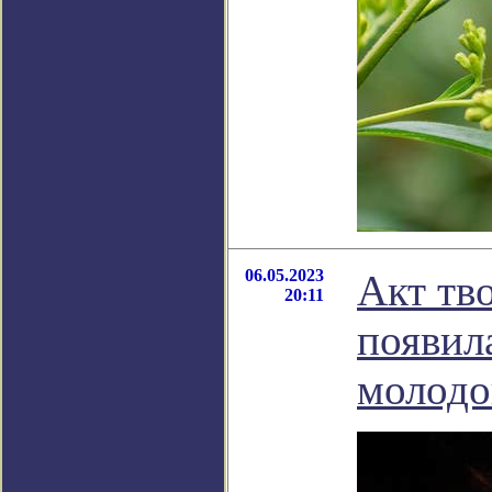
06.05.2023
Акт тв
20:11
появил
молодо