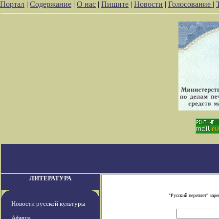
Портал
|
Содержание
|
О нас
|
Пишите
|
Новости
|
Голосование
|
ЛИТЕРАТУРА
"Русский переплет" зар
Новости русской культуры
Афиша