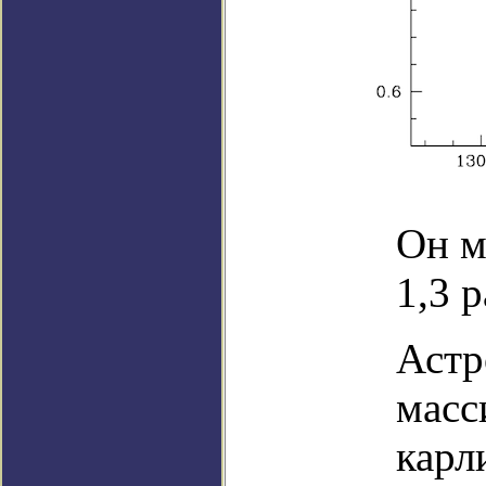
Он м
1,3 р
Астр
масс
карли