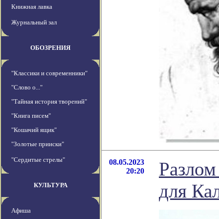
Книжная лавка
Журнальный зал
ОБОЗРЕНИЯ
"Классики и современники"
"Слово о..."
"Тайная история творений"
"Книга писем"
"Кошачий ящик"
"Золотые прииски"
"Сердитые стрелы"
08.05.2023
Разлом
20:20
для Ка
КУЛЬТУРА
Афиша