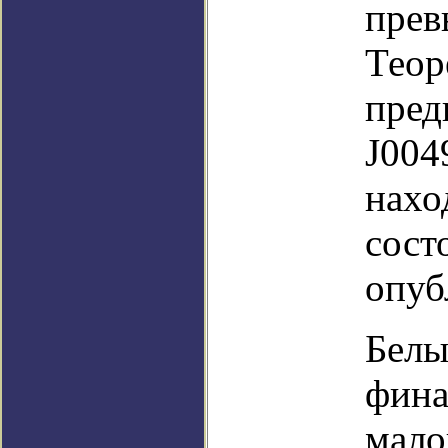
прев
Теор
пред
J004
нахо
сост
опуб
Белы
фина
мало