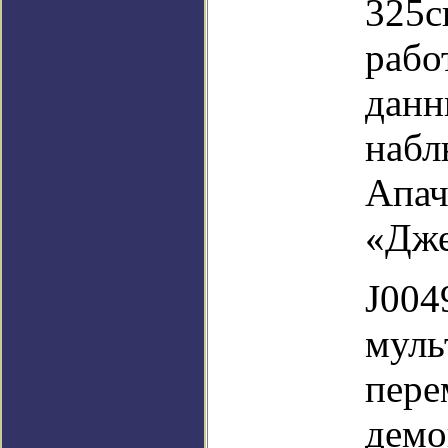
325с
рабо
данн
набл
Апач
«Дж
J004
муль
пере
демо