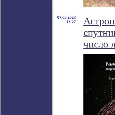
07.05.2023
Астрон
13:27
спутни
число л