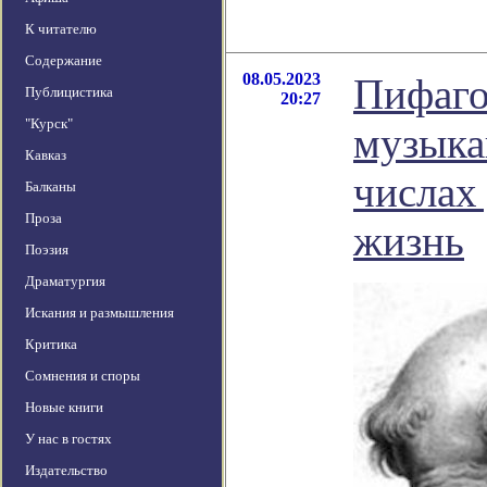
К читателю
Содержание
08.05.2023
Пифаго
Публицистика
20:27
"Курск"
музыка
Кавказ
числах
Балканы
Проза
жизнь
Поэзия
Драматургия
Искания и размышления
Критика
Сомнения и споры
Новые книги
У нас в гостях
Издательство