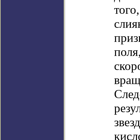
того
слия
приз
поля
скор
вращ
След
резу
звез
кисл