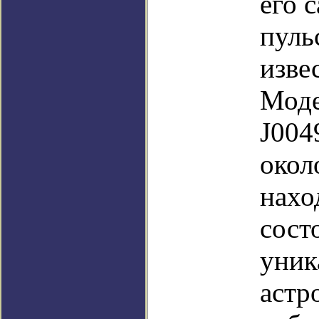
его 
пуль
изве
Моде
J004
окол
нахо
сост
уник
астр