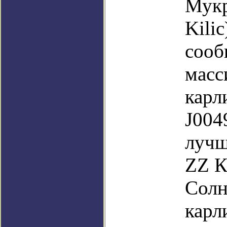
Мукр
Kili
сооб
масс
карл
J004
лучш
ZZ К
Солн
карл