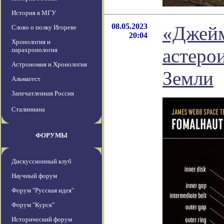
История в МГУ
08.05.2023
«Джейм
Слово о полку Игореве
20:04
Хронология и
астерои
парахронология
Астрономия и Хронология
Земли
Альмагест
Запечатленная Россия
Сталиниана
ФОРУМЫ
Дискуссионный клуб
Научный форум
Форум "Русская идея"
Форум "Курск"
Исторический форум