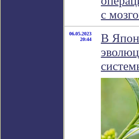
операц
с мозг
06.05.2023
В Япон
20:44
эволюц
систем