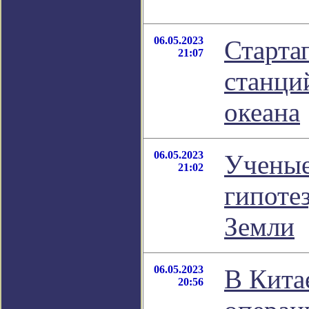
06.05.2023
Старта
21:07
станци
океана
06.05.2023
Ученые
21:02
гипоте
Земли
06.05.2023
В Кита
20:56