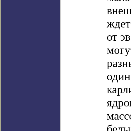
внеш
ждет
от э
могу
разн
один
карл
ядро
масс
белы