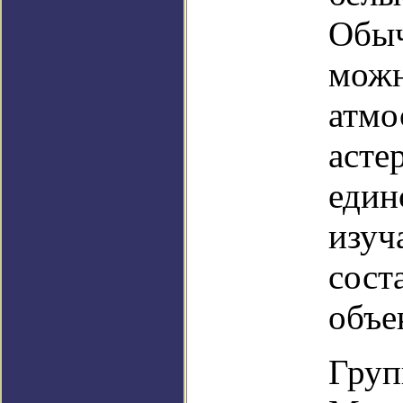
Обыч
можн
атмо
асте
един
изуч
сост
объе
Груп