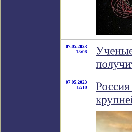
07.05.2023
Ученые
13:08
получи
07.05.2023
Россия 
12:10
крупне