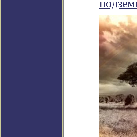
подзем