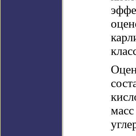
эффе
оцен
карл
клас
Оцен
сост
кисл
масс
угле