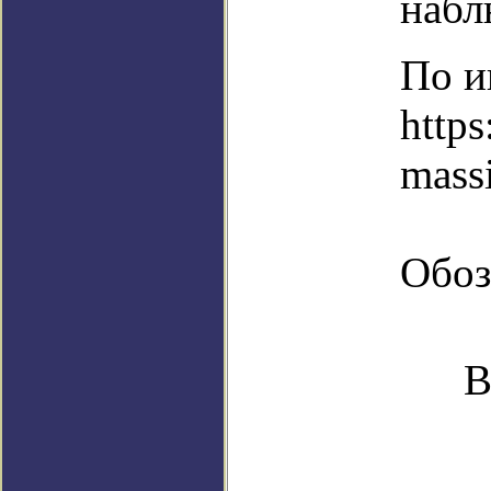
набл
По и
http
mass
Обоз
В