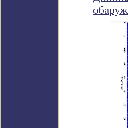
обаруж