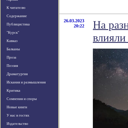
К читателю
Содержание
26.03.2023
На раз
Публицистика
20:22
"Курск"
влияли
Кавказ
Балканы
Проза
Поэзия
Драматургия
Искания и размышления
Критика
Сомнения и споры
Новые книги
У нас в гостях
Издательство