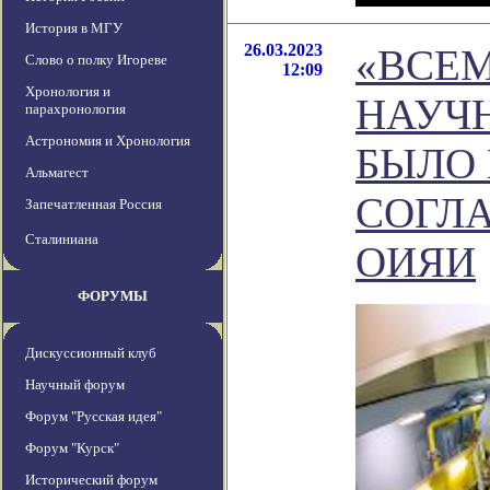
История в МГУ
26.03.2023
«ВСЕ
Слово о полку Игореве
12:09
Хронология и
НАУЧН
парахронология
Астрономия и Хронология
БЫЛО
Альмагест
СОГЛ
Запечатленная Россия
Сталиниана
ОИЯИ
ФОРУМЫ
Дискуссионный клуб
Научный форум
Форум "Русская идея"
Форум "Курск"
Исторический форум