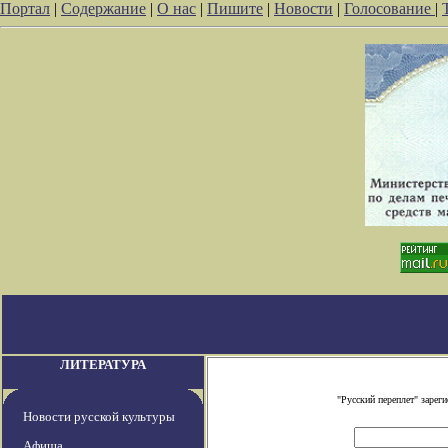
Портал
|
Содержание
|
О нас
|
Пишите
|
Новости
|
Голосование
|
ЛИТЕРАТУРА
"Русский переплет" заре
Новости русской культуры
Афиша