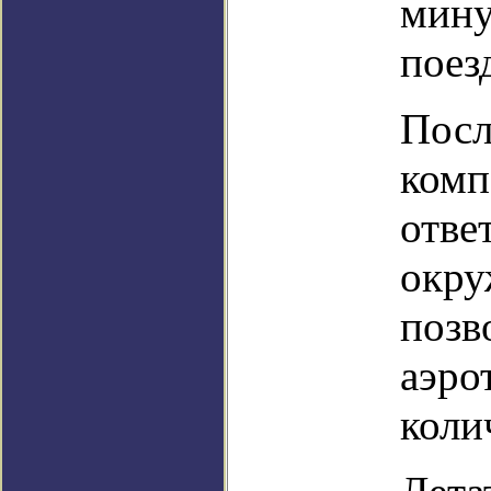
мину
поез
Посл
комп
отве
окру
позв
аэро
коли