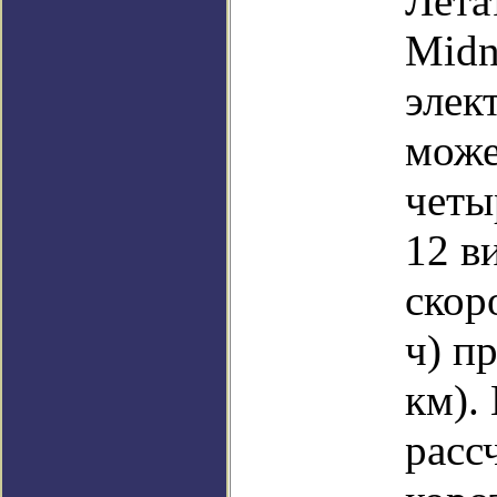
Лета
Midn
элек
може
четы
12 в
скор
ч) п
км).
расс