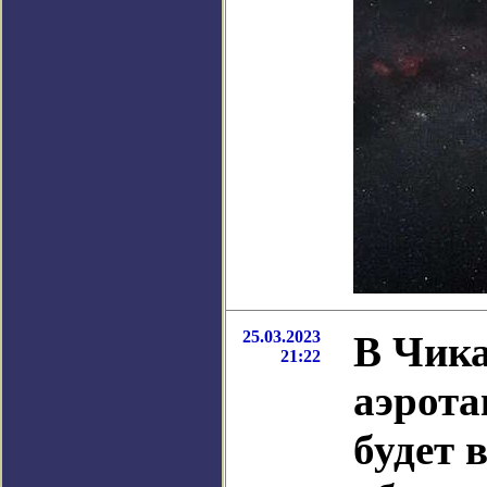
25.03.2023
В Чика
21:22
аэрота
будет 