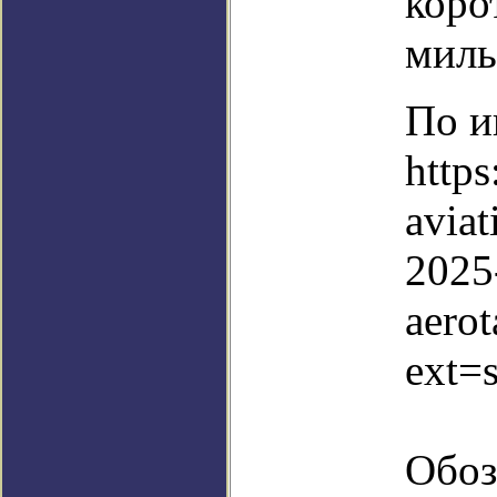
коро
миль
По и
https
aviat
2025
aerot
ext=
Обоз