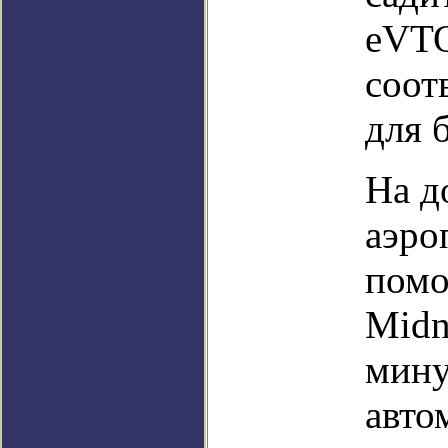
eVTO
соот
для 
На д
аэро
помо
Midn
мину
авто