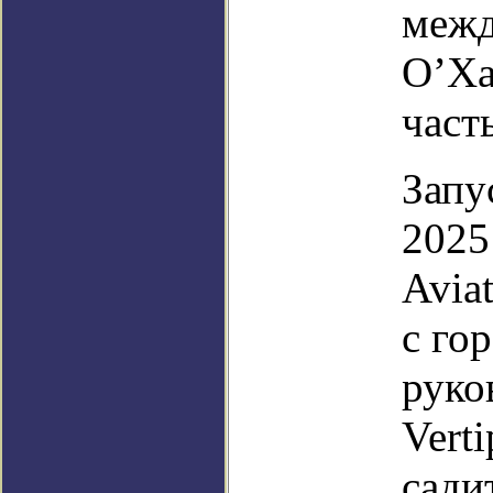
межд
О’Ха
част
Запу
2025
Avia
с го
руко
Verti
сади