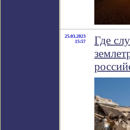
25.03.2023
Где сл
15:57
землет
россий