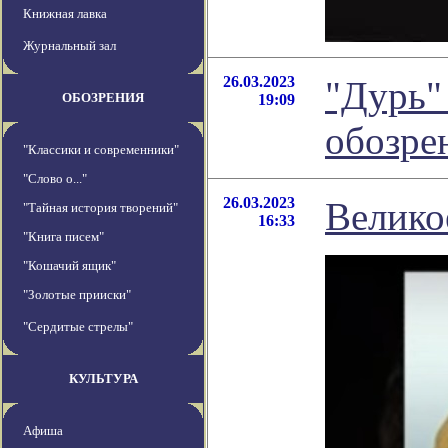
Книжная лавка
Журнальный зал
26.03.2023
"Дурь"
ОБОЗРЕНИЯ
19:09
обозре
"Классики и современники"
"Слово о..."
26.03.2023
Велико
"Тайная история творений"
16:33
"Книга писем"
"Кошачий ящик"
"Золотые прииски"
"Сердитые стрелы"
КУЛЬТУРА
Афиша