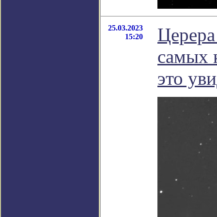
25.03.2023
Церера
15:20
самых к
это ув