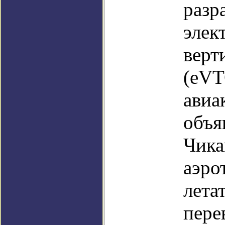
разр
элек
верт
(eVT
авиа
объя
Чика
аэро
лета
пере