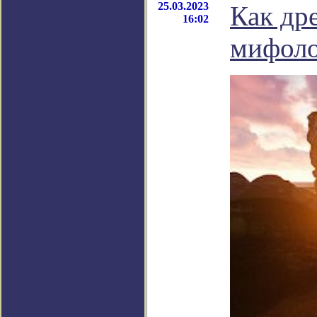
25.03.2023
Как др
16:02
мифоло