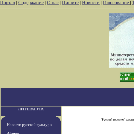
Портал
|
Содержание
|
О нас
|
Пишите
|
Новости
|
Голосование
|
ЛИТЕРАТУРА
"Русский переплет" заре
Новости русской культуры
Афиша