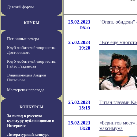
Детский форум
25.02.2023
"Опять обидели" 
КЛУБЫ
19:55
Пятничные вечера
25.02.2023
"Всё ещё многото
Клуб любителей творчества
19:20
Достоевского
Клуб любителей творчества
Гайто Газданова
Энциклопедия Андрея
Платонова
Мастерская перевода
25.02.2023
Титан глазами К
КОНКУРСЫ
15:15
За вклад в русскую
культуру публикациями в
25.02.2023
«Берингов мост» 
Интернете
13:20
максимума
Литературный конкурс