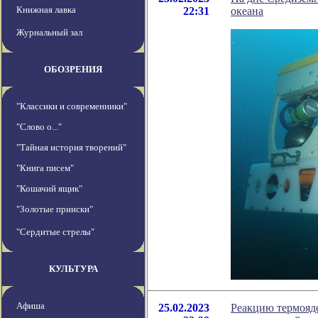
Книжная лавка
22:31
океана
Журнальный зал
ОБОЗРЕНИЯ
"Классики и современники"
"Слово о..."
"Тайная история творений"
"Книга писем"
"Кошачий ящик"
"Золотые прииски"
"Сердитые стрелы"
КУЛЬТУРА
Афиша
25.02.2023
Реакцию термояде