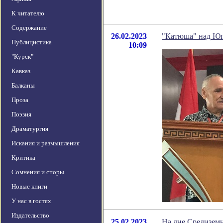
К читателю
Содержание
26.02.2023
"Катюша" над Юг
Публицистика
10:09
"Курск"
Кавказ
Балканы
Проза
Поэзия
Драматургия
Искания и размышления
Критика
Сомнения и споры
Новые книги
У нас в гостях
Издательство
25.02.2023
На дне Средизем