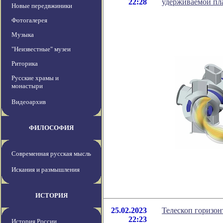
22:28
удерживаемой пл
Новые передвжиники
Фотогалерея
Музыка
"Неизвестные" музеи
Риторика
Русские храмы и
монастыри
Видеоархив
ФИЛОСОФИЯ
Современная русская мысль
Искания и размышления
ИСТОРИЯ
25.02.2023
Телескоп горизон
22:23
История России