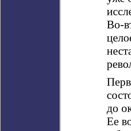
иссл
Во-в
цело
нест
рево
Перв
сост
до о
Ее в