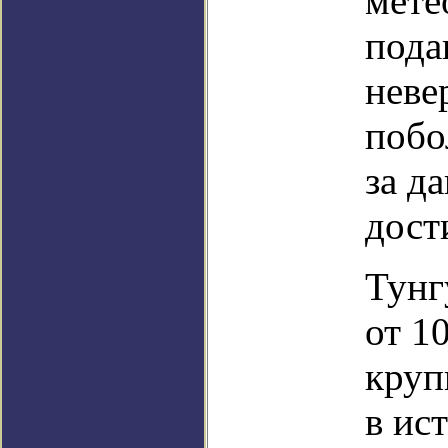
мете
пода
неве
побо
за д
дост
Тунг
от 1
круп
в ис