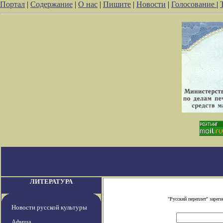
Портал
|
Содержание
|
О нас
|
Пишите
|
Новости
|
Голосование
|
ЛИТЕРАТУРА
"Русский переплет" заре
Новости русской культуры
Афиша