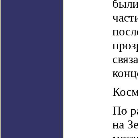
были
част
посл
проз
связ
конц
Косм
По р
на З