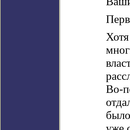
Ваши
Перв
Хотя
мног
влас
расс
Во-п
отда
было
уже 