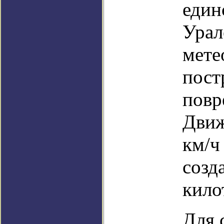
един
Урал
мете
пост
повр
Движ
км/ч
созд
кило
Для 