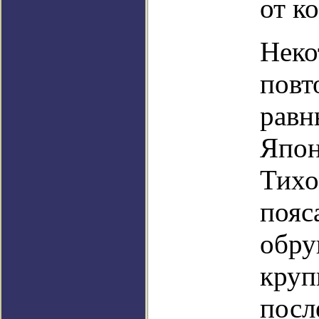
от к
Неко
повт
равн
Япон
Тихо
пояс
обру
круп
посл