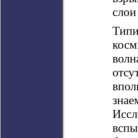
слои
Типи
косм
волн
отсу
впол
знае
Иссл
вспы