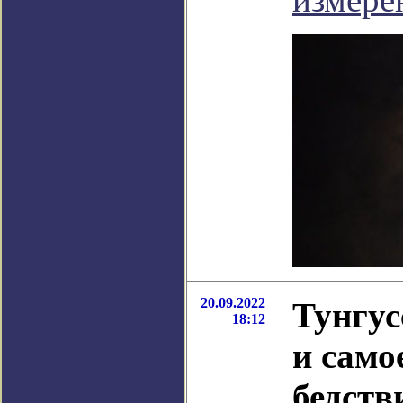
20.09.2022
Тунгус
18:12
и само
бедств