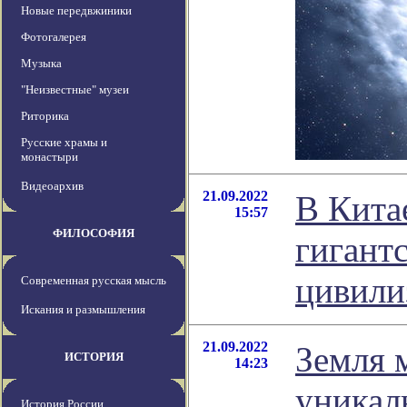
Новые передвжиники
Фотогалерея
Музыка
"Неизвестные" музеи
Риторика
Русские храмы и
монастыри
Видеоархив
21.09.2022
В Кита
15:57
ФИЛОСОФИЯ
гигант
цивили
Современная русская мысль
Искания и размышления
21.09.2022
Земля 
ИСТОРИЯ
14:23
уникал
История России