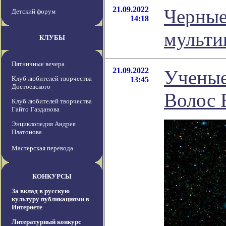
21.09.2022
Черные
Детский форум
14:18
мульти
КЛУБЫ
Пятничные вечера
21.09.2022
Ученые
Клуб любителей творчества
13:45
Достоевского
Волос 
Клуб любителей творчества
Гайто Газданова
Энциклопедия Андрея
Платонова
Мастерская перевода
КОНКУРСЫ
За вклад в русскую
культуру публикациями в
Интернете
Литературный конкурс