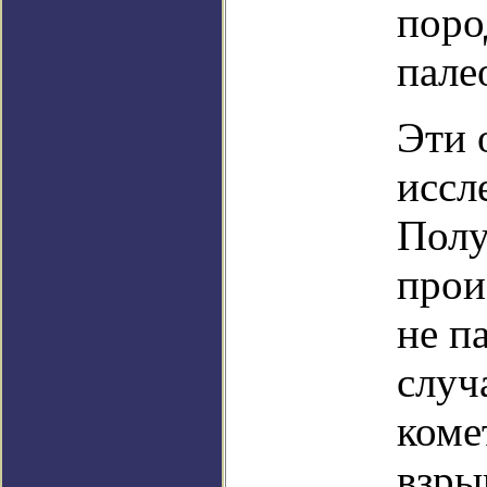
поро
пале
Эти 
иссл
Полу
прои
не п
случ
коме
взры