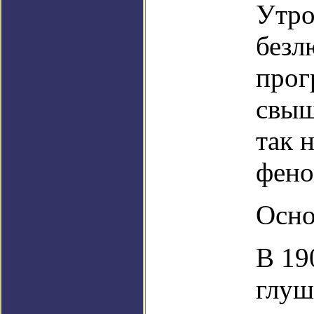
Утро
безл
прог
свыш
так 
фено
Осно
В 19
глуш