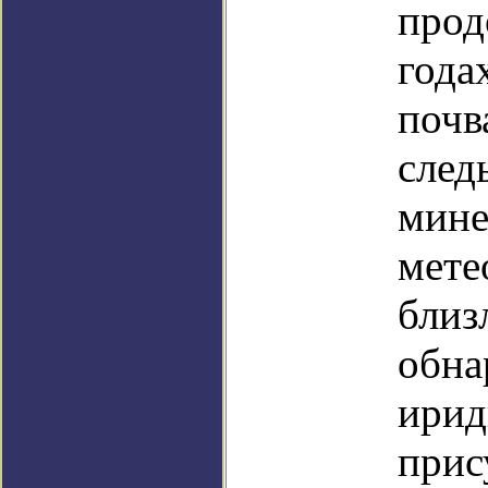
прод
года
почв
след
мине
мете
близ
обна
ирид
прис