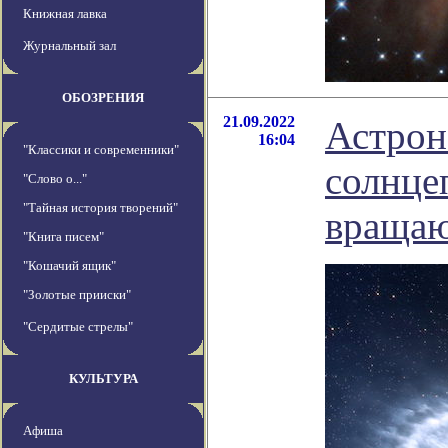
Книжная лавка
Журнальный зал
ОБОЗРЕНИЯ
21.09.2022
Астрон
16:04
"Классики и современники"
солнце
"Слово о..."
"Тайная история творений"
вращаю
"Книга писем"
"Кошачий ящик"
"Золотые прииски"
"Сердитые стрелы"
КУЛЬТУРА
Афиша