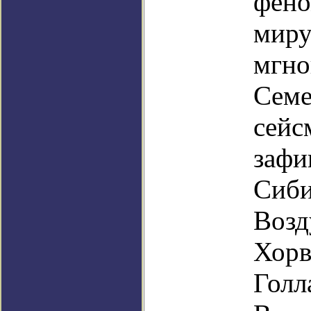
фено
миру
мгно
Семе
сейс
зафи
Сиби
Возд
Хорв
Голл