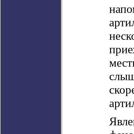
напо
арти
неск
прие
мест
слыш
скор
арти
Явле