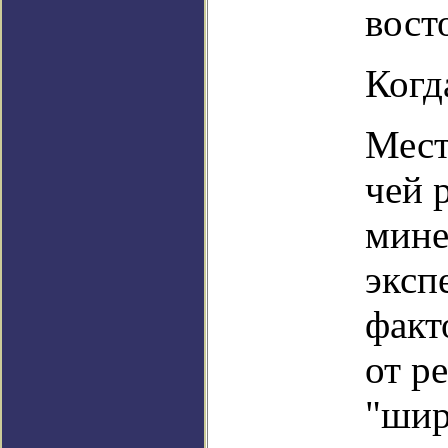
вост
Когд
Мест
чей 
мине
эксп
факт
от р
"шир