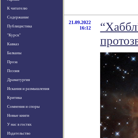
К читателю
Содержание
21.09.2022
“Хаббл
Публицистика
16:12
"Курск"
протоз
Кавказ
Балканы
Проза
Поэзия
Драматургия
Искания и размышления
Критика
Сомнения и споры
Новые книги
У нас в гостях
Издательство