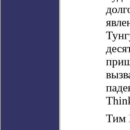
долг
явле
Тунг
деся
приш
вызв
паде
Thin
Тим 