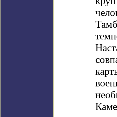
круп
чело
Тамб
темп
Наст
совп
карт
воен
необ
Каме