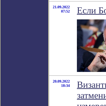
21.09.2022
Если Бо
07:52
20.09.2022
Визант
18:34
затмен
измере