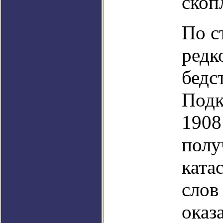
скоп
По с
редк
бедс
Подк
1908
полу
ката
слов
оказ