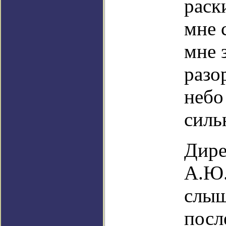
раск
мне 
мне 
разо
небо
силь
Дире
А.Ю.
слыш
посл