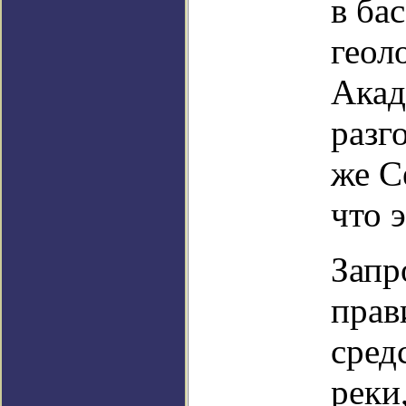
в ба
геол
Акад
разг
же С
что 
Запр
прав
сред
реки