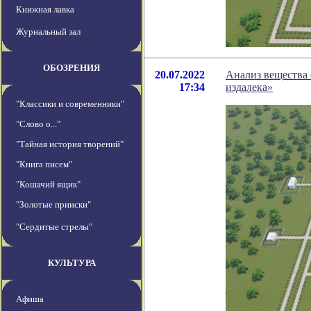
Книжная лавка
Журнальный зал
ОБОЗРЕНИЯ
20.07.2022
Анализ вещества 
17:34
издалека»
"Классики и современники"
"Слово о..."
"Тайная история творений"
"Книга писем"
"Кошачий ящик"
"Золотые прииски"
"Сердитые стрелы"
КУЛЬТУРА
Афиша