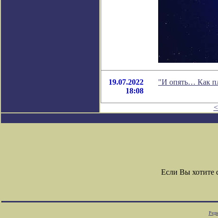
19.07.2022
"И опять… Как пл
18:08
<
Если Вы хотите
Редк