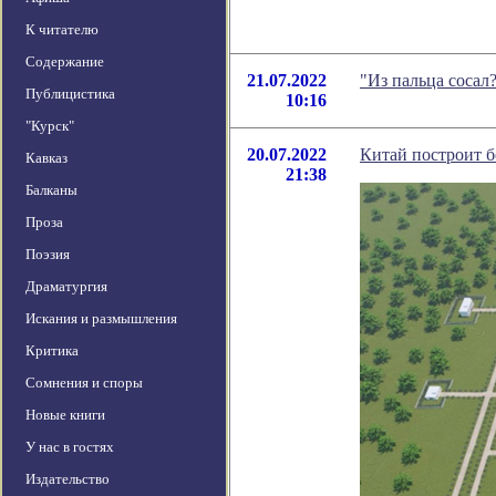
К читателю
Содержание
21.07.2022
"Из пальца сосал
Публицистика
10:16
"Курск"
20.07.2022
Китай построит б
Кавказ
21:38
Балканы
Проза
Поэзия
Драматургия
Искания и размышления
Критика
Сомнения и споры
Новые книги
У нас в гостях
Издательство