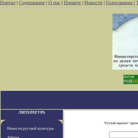
Портал
|
Содержание
|
О нас
|
Пишите
|
Новости
|
Голосование
|
ЛИТЕРАТУРА
"Русский переплет" заре
Новости русской культуры
Афиша