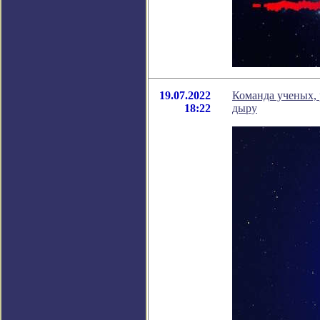
19.07.2022
Команда ученых,
18:22
дыру