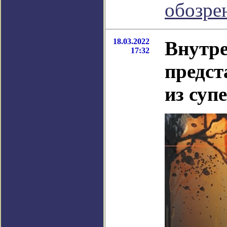
обозре
18.03.2022
Внутре
17:32
предст
из суп