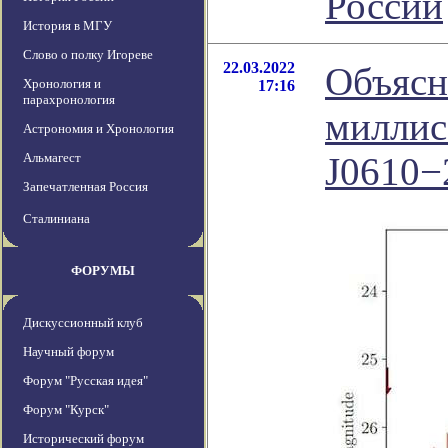
России
История в МГУ
Слово о полку Игореве
22.03.2022
Объясн
Хронология и
17:16
парахронология
миллис
Астрономия и Хронология
Альмагест
J0610−
Запечатленная Россия
Сталиниана
ФОРУМЫ
Дискуссионный клуб
Научный форум
Форум "Русская идея"
Форум "Курск"
Исторический форум