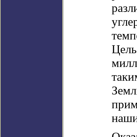
разл
угле
темп
Цель
милл
таки
Земл
прим
наши
Оказ