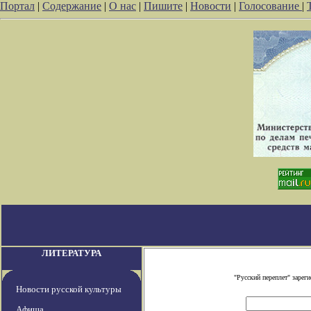
Портал
|
Содержание
|
О нас
|
Пишите
|
Новости
|
Голосование
|
ЛИТЕРАТУРА
"Русский переплет" заре
Новости русской культуры
Афиша