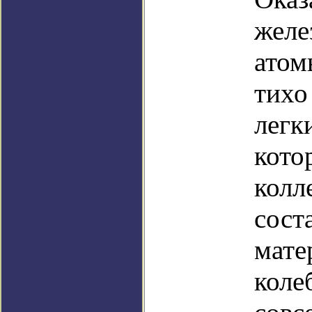
желе
атом
тихо
легк
кото
колле
сост
мате
коле