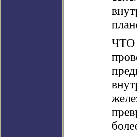
внут
план
ЧТО 
пров
пред
внут
желе
прев
боле