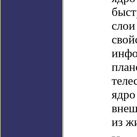
быст
слои
свой
инфо
план
теле
ядро
внеш
из ж