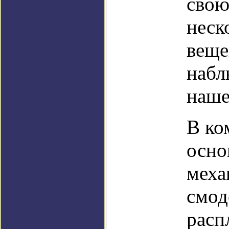
свою
неск
веще
набл
наше
В ко
осно
меха
смод
расп