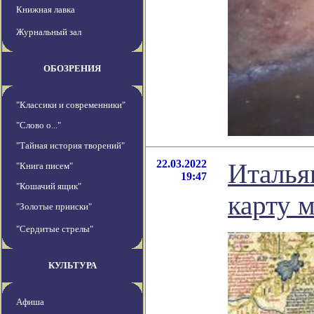
Книжная лавка
Журнальный зал
ОБОЗРЕНИЯ
"Классики и современники"
"Слово о..."
"Тайная история творений"
22.03.2022
Италья
"Книга писем"
19:47
"Кошачий ящик"
карту 
"Золотые прииски"
"Сердитые стрелы"
КУЛЬТУРА
Афиша