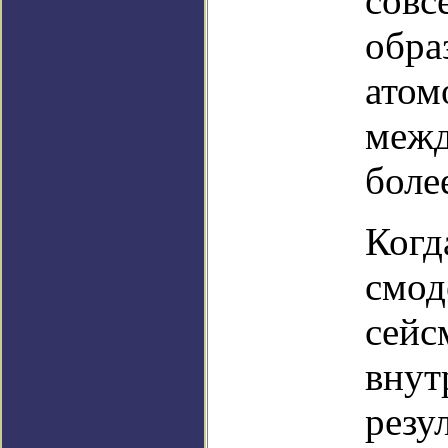
совс
обра
атом
межд
боле
Когд
смод
сейс
внут
резу