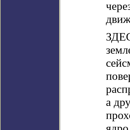
чере
движ
ЗДЕС
земл
сейс
пове
расп
а др
прох
ядро