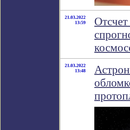
21.03.2022
Отсчет
13:59
спрогн
космос
21.03.2022
Астрон
13:48
обломк
протоп