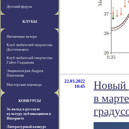
Детский форум
КЛУБЫ
Пятничные вечера
Клуб любителей творчества
Достоевского
Клуб любителей творчества
Гайто Газданова
Энциклопедия Андрея
Платонова
22.03.2022
Новый 
Мастерская перевода
10:45
в март
КОНКУРСЫ
градус
За вклад в русскую
культуру публикациями в
Интернете
Литературный конкурс