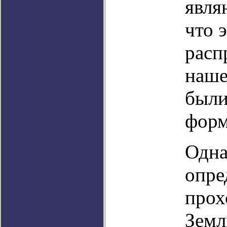
явля
что 
расп
наше
были
форм
Одна
опре
прох
Земл