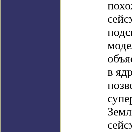
похо
сейс
подс
моде
объя
в яд
позв
супе
Земл
сейс