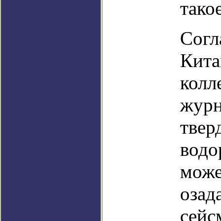
тако
Согл
Кита
колл
журн
твер
водо
може
озад
сейс