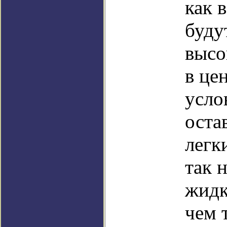
как 
буду
высо
в це
усло
оста
легк
так 
жидк
чем 