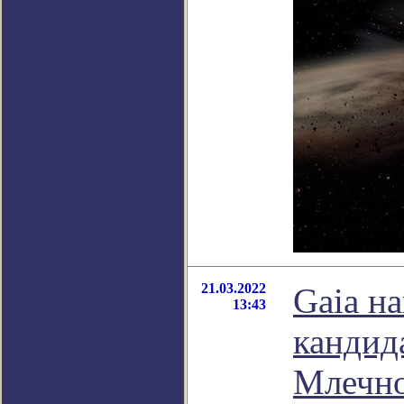
21.03.2022
Gaia н
13:43
кандид
Млечн