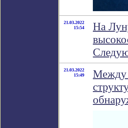
21.03.2022
На Лун
15:54
высоко
Следую
21.03.2022
Между 
15:49
структ
обнару