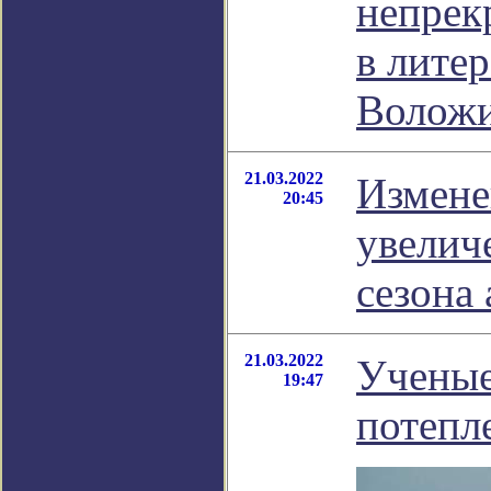
непрек
в лите
Волож
21.03.2022
Измене
20:45
увелич
сезона
21.03.2022
Ученые
19:47
потепл