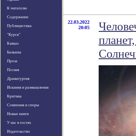
К читателю
Содержание
22.03.2022
Челове
Публицистика
20:05
"Курск"
планет
Кавказ
Солнеч
Балканы
Проза
Поэзия
Драматургия
Искания и размышления
Критика
Сомнения и споры
Новые книги
У нас в гостях
Издательство