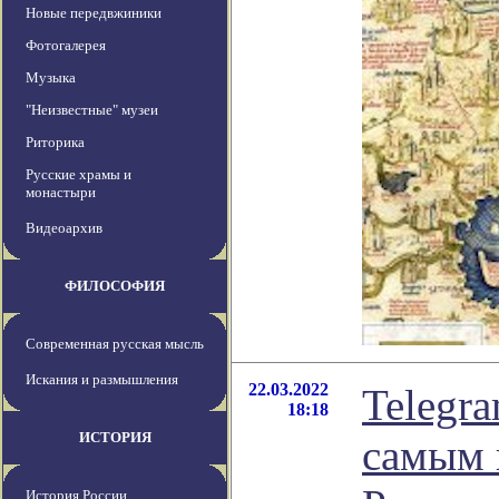
Новые передвжиники
Фотогалерея
Музыка
"Неизвестные" музеи
Риторика
Русские храмы и
монастыри
Видеоархив
ФИЛОСОФИЯ
Современная русская мысль
Искания и размышления
22.03.2022
Telegra
18:18
ИСТОРИЯ
самым 
История России