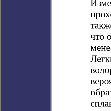
Изме
прох
такж
что 
мене
Легк
водо
веро
обра
спла