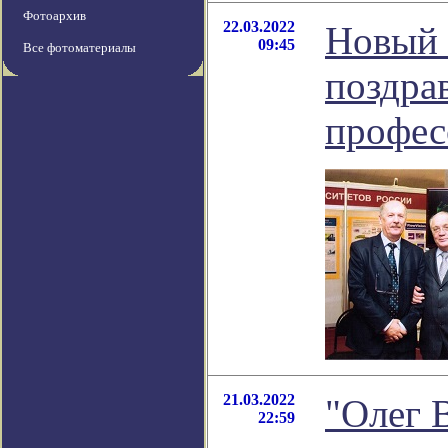
Фотоархив
22.03.2022
Новый 
09:45
Все фотоматериалы
поздра
профес
21.03.2022
"Олег 
22:59