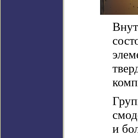
Внут
сост
элем
твер
комп
Груп
смод
и бо