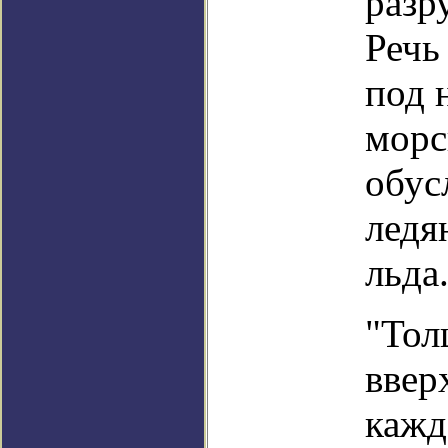
разр
Речь
под 
морс
обус
ледя
льда
"Тол
ввер
кажд