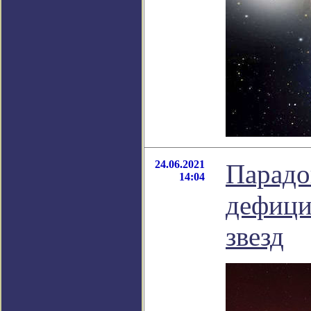
24.06.2021
Парадо
14:04
дефици
звезд