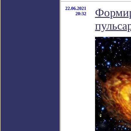
22.06.2021
Формир
20:32
пульса