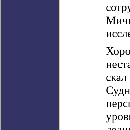
сотр
Мичи
иссл
Хоро
нест
скал
Судн
перс
уров
ледн