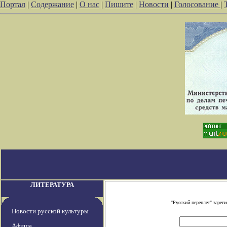
Портал
|
Содержание
|
О нас
|
Пишите
|
Новости
|
Голосование
|
ЛИТЕРАТУРА
"Русский переплет" заре
Новости русской культуры
Афиша