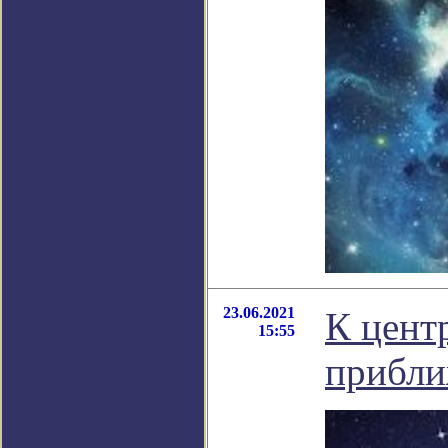
23.06.2021
К цент
15:55
прибли