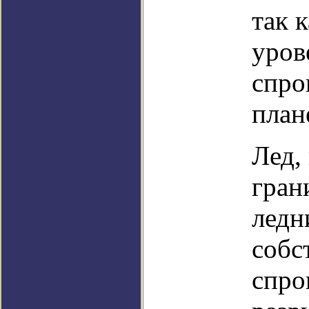
так 
уров
спро
план
Лед,
гран
ледн
собс
спро