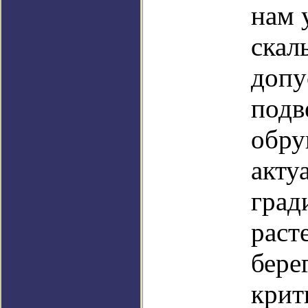
нам 
скал
допу
подв
обру
акту
град
раст
бере
крит