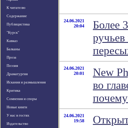
К читателю
Содержание
24.06.2021
Более 
Публицистика
20:04
"Курск"
ручьев
Кавказ
пересы
Балканы
Проза
Поэзия
24.06.2021
New Ph
20:01
Драматургия
во гла
Искания и размышления
Критика
почему
Сомнения и споры
Новые книги
У нас в гостях
24.06.2021
Открыт
19:58
Издательство