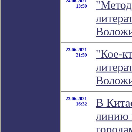
24.06.2021
"Метод
13:50
литера
Волож
23.06.2021
"Кое-кт
21:59
литера
Волож
23.06.2021
В Кита
16:32
линию 
города