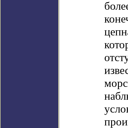
боле
коне
цепн
кото
отст
изве
морс
набл
усло
прои