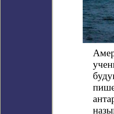
Амер
учен
буду
пише
анта
назы