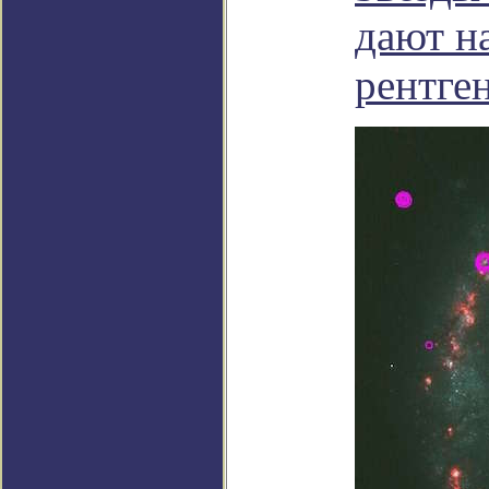
дают н
рентге