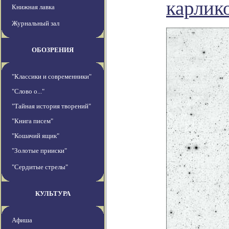
карлик
Книжная лавка
Журнальный зал
ОБОЗРЕНИЯ
"Классики и современники"
"Слово о..."
"Тайная история творений"
"Книга писем"
"Кошачий ящик"
"Золотые прииски"
"Сердитые стрелы"
КУЛЬТУРА
Афиша