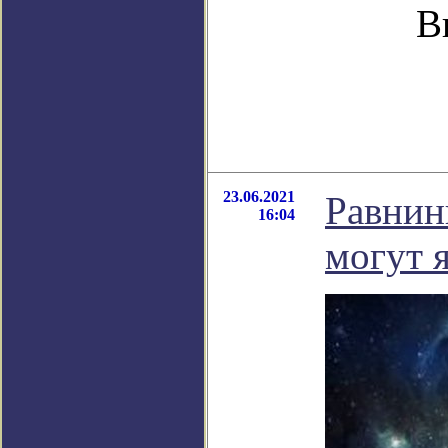
В
23.06.2021
Равнин
16:04
могут я