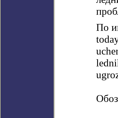
проб
По и
toda
uche
ledn
ugro
Обоз