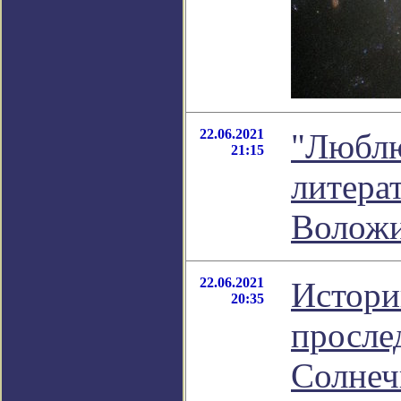
22.06.2021
"Люблю
21:15
литера
Волож
22.06.2021
Истори
20:35
просле
Солнеч