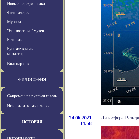
Новые передвжиники
Фотогалерея
Музыка
"Неизвестные" музеи
Риторика
Русские храмы и
монастыри
Видеоархив
ФИЛОСОФИЯ
Современная русская мысль
Искания и размышления
24.06.2021
Литосфера Венер
ИСТОРИЯ
14:58
История России