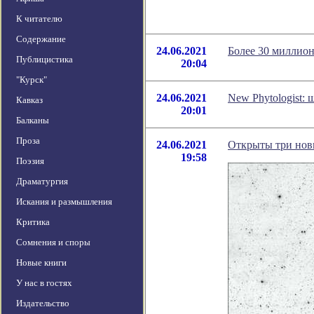
К читателю
Содержание
24.06.2021
Более 30 миллион
Публицистика
20:04
"Курск"
24.06.2021
New Phytologist:
Кавказ
20:01
Балканы
Проза
24.06.2021
Открыты три нов
19:58
Поэзия
Драматургия
Искания и размышления
Критика
Сомнения и споры
Новые книги
У нас в гостях
Издательство