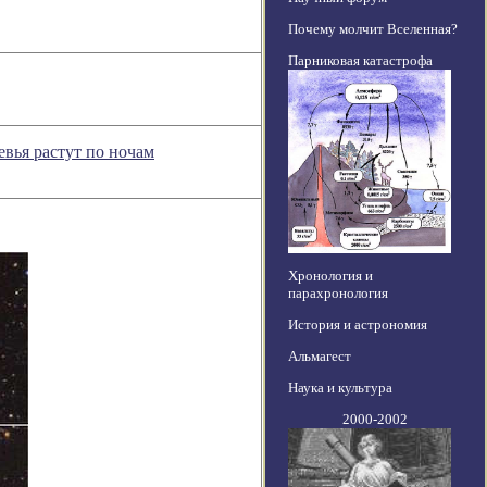
Почему молчит Вселенная?
Парниковая катастрофа
евья растут по ночам
Хронология и
парахронология
История и астрономия
Альмагест
Наука и культура
2000-2002