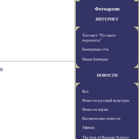
Фотоархив
ИНТЕРНЕТ
Топ-лист "Русского
переплета"
Баннерная сеть
Наши баннеры
ым
НОВОСТИ
Все
Новости русской культуры
Новости науки
Космические новости
Афиша
The best of Russian Science