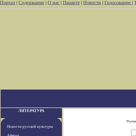
Портал
|
Содержание
|
О нас
|
Пишите
|
Новости
|
Голосование
|
ЛИТЕРАТУРА
"Русски
Новости русской культуры
Афиша