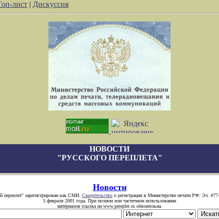
Топ-лист
|
Дискуссия
НОВОСТИ
"РУССКОГО ПЕРЕПЛЕТА"
Новости
й переплет" зарегистрирован как СМИ.
Свидетельство
о регистрации в Министерстве печати РФ: Эл. #77
5 февраля 2001 года. При полном или частичном использовании
материалов ссылка на www.pereplet.ru обязательна.