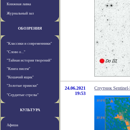
Книжная лавка
Журнальный зал
ОБОЗРЕНИЯ
"Классики и современники"
"Слово о..."
"Тайная история творений"
"Книга писем"
"Кошачий ящик"
"Золотые прииски"
24.06.2021
Спутник Sentinel-
19:53
"Сердитые стрелы"
КУЛЬТУРА
Афиша