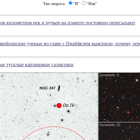
Тип запроса:
"И"
"Или"
ов километров рек и ручьев на планете постоянно пересыхают
 швейцарские ученые во главе с Цвайфелем выяснили, почему дер
ые тусклые карликовые галактики