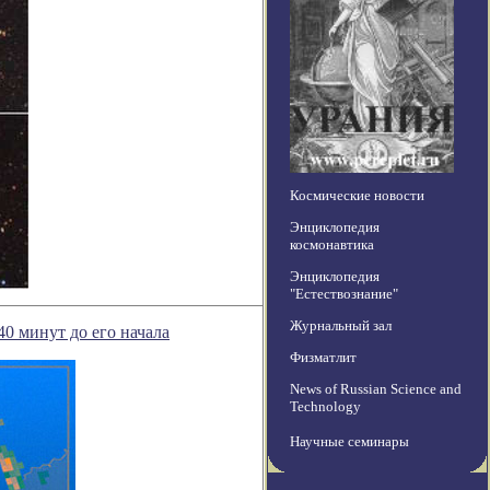
Космические новости
Энциклопедия
космонавтика
Энциклопедия
"Естествознание"
Журнальный зал
40 минут до его начала
Физматлит
News of Russian Science and
Technology
Научные семинары