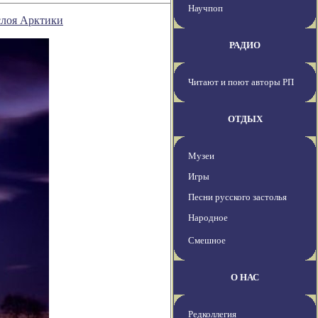
Научпоп
слоя Арктики
РАДИО
Читают и поют авторы РП
ОТДЫХ
Музеи
Игры
Песни русского застолья
Народное
Смешное
О НАС
Редколлегия