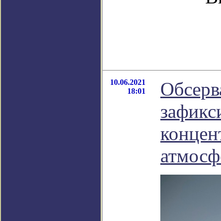
10.06.2021
Обсерв
18:01
зафикс
концен
атмосф