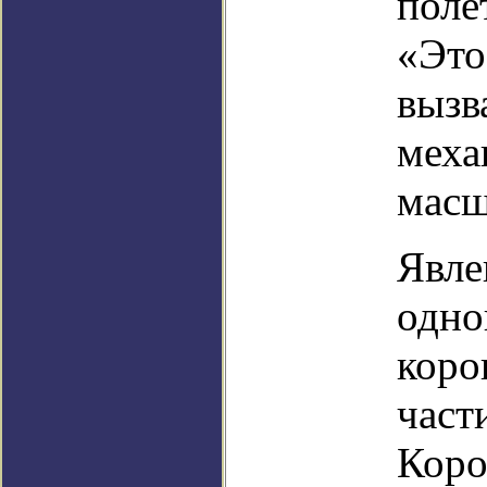
поле
«Это
вызв
меха
масш
Явле
одно
коро
част
Коро