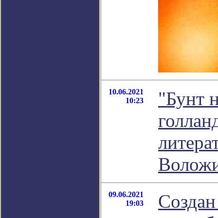
10.06.2021
"Бунт 
10:23
голланд
литера
Волож
09.06.2021
Создан
19:03