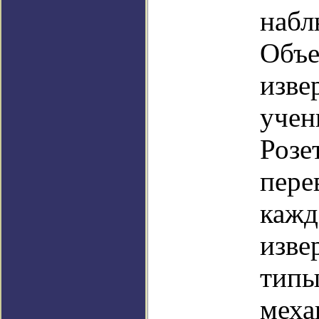
набл
Объе
изве
учен
Розе
пере
кажд
изве
типы
меха