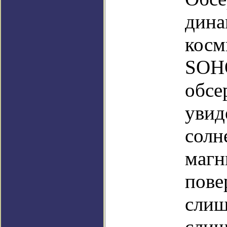
дина
косм
SOHO
обсе
увид
солн
магн
пове
слиш
слиш