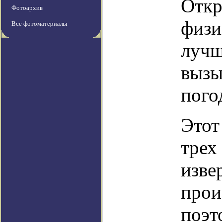
Откр
Фотоархив
физи
Все фотоматериалы
лучш
вызы
пого
Этот
трех
изве
прои
поэт