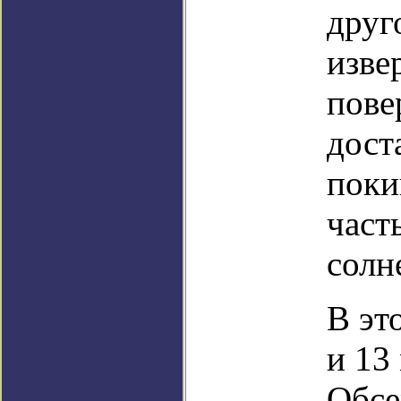
друг
изве
пове
дост
поки
част
солн
В эт
и 13
Обсе