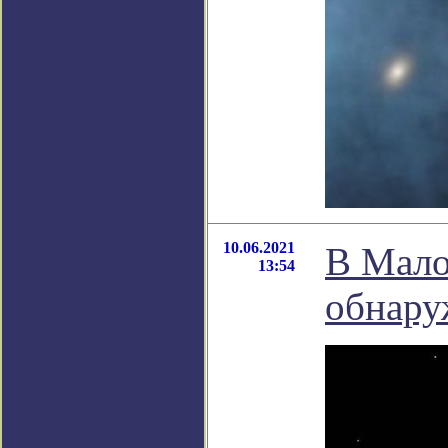
10.06.2021
В Мало
13:54
обнару