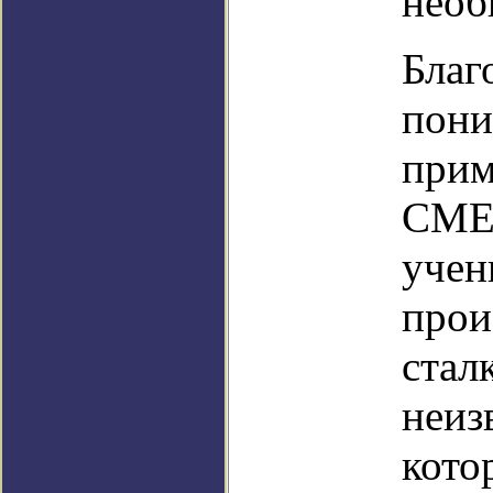
необ
Благ
пони
прим
CME.
учен
прои
стал
неиз
кото