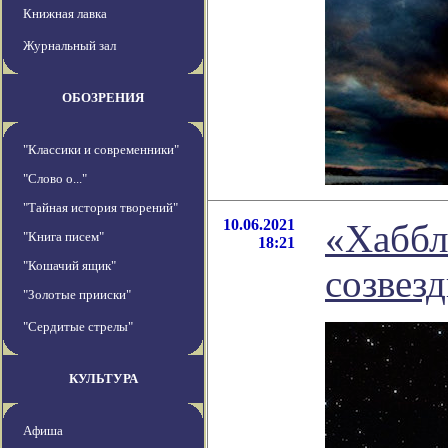
Книжная лавка
Журнальный зал
ОБОЗРЕНИЯ
"Классики и современники"
"Слово о..."
"Тайная история творений"
10.06.2021
«Хаббл
"Книга писем"
18:21
"Кошачий ящик"
созвез
"Золотые прииски"
"Сердитые стрелы"
КУЛЬТУРА
Афиша