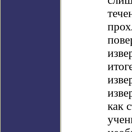
тече
прох
пове
изве
итог
изве
изве
как 
учен