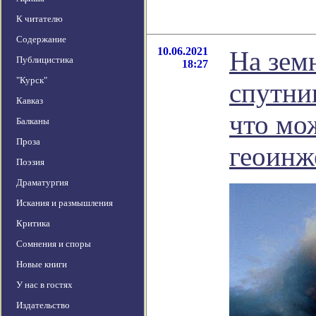
К читателю
Содержание
10.06.2021
На зем
Публицистика
18:27
"Курск"
спутни
Кавказ
что мо
Балканы
Проза
геоинж
Поэзия
Драматургия
Искания и размышления
Критика
Сомнения и споры
Новые книги
У нас в гостях
Издательство