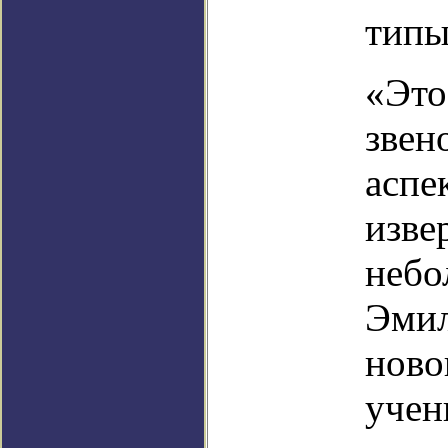
типы
«Это
звен
аспе
изве
небо
Эмил
ново
учен