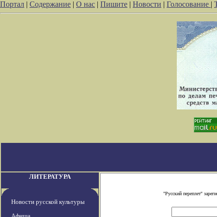
Портал
|
Содержание
|
О нас
|
Пишите
|
Новости
|
Голосование
|
ЛИТЕРАТУРА
"Русский переплет" заре
Новости русской культуры
Афиша