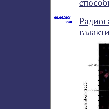
способ
09.06.2021
Радиог
18:40
галакт