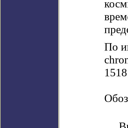
косм
врем
пред
По и
chro
1518
Обоз
В