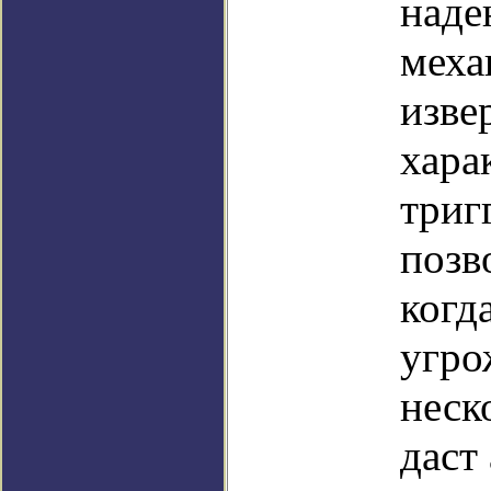
наде
меха
изве
хара
триг
позв
когд
угро
неск
даст