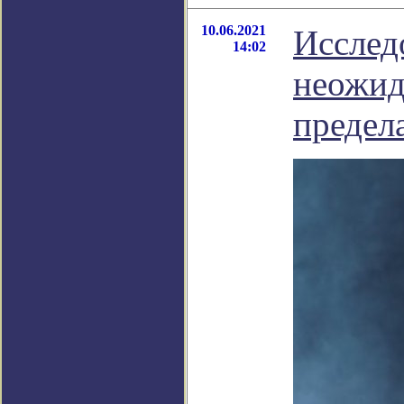
10.06.2021
Исслед
14:02
неожид
предел