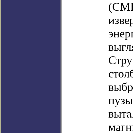
(CME
изве
энер
выгл
Стру
стол
выбр
пузы
выта
магн