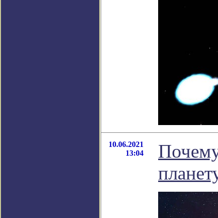
10.06.2021
Почему 
13:04
планет