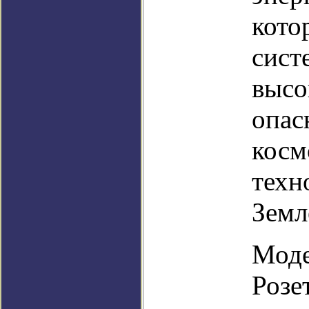
кото
сист
высо
опас
косм
техн
Земл
Моде
Розе