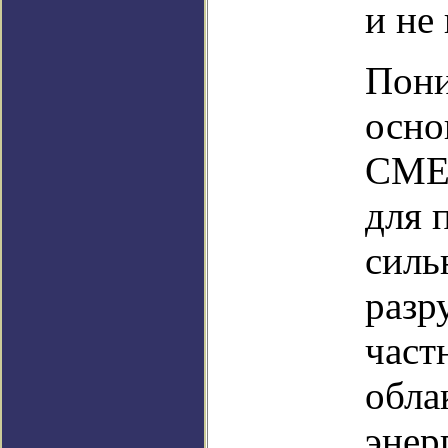
и не
Пони
осно
CME,
для 
силь
разр
част
обла
энер