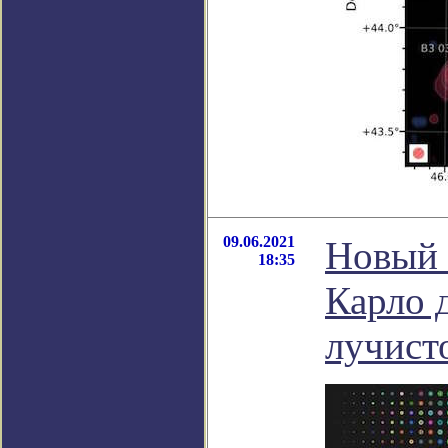
09.06.2021
Новый 
18:35
Карло 
лучист