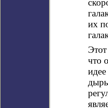
скор
гала
их п
гала
Этот
что 
идее
дыры
регу
явля