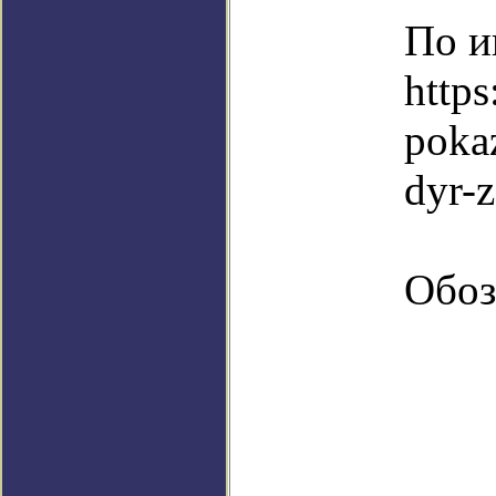
По и
https
poka
dyr-z
Обоз