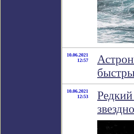
10.06.2021
Астрон
12:57
быстры
10.06.2021
Редкий
12:53
звездн