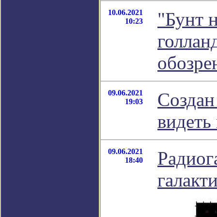
10.06.2021
"Бунт 
10:23
голланд
обозре
09.06.2021
Создан
19:03
видеть
09.06.2021
Радиог
18:40
галакт