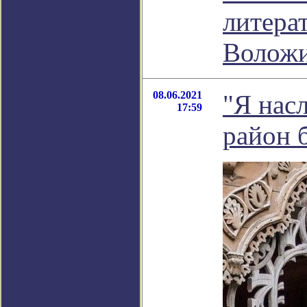
литера
Волож
08.06.2021
"Я нас
17:59
район б