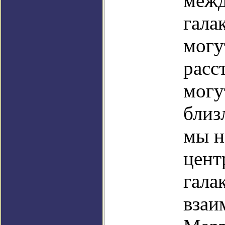
межд
гала
могу
расс
могу
близ
мы н
цент
гала
взаи