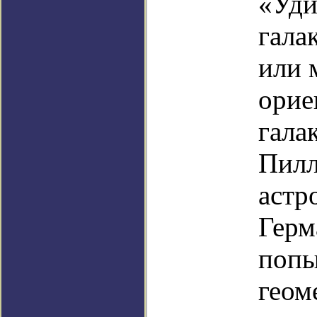
«Уди
гала
или 
орие
гала
Пилл
астр
Герм
попы
геом