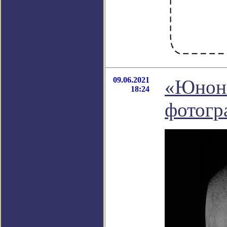
09.06.2021
«Юнона
18:24
фотогр