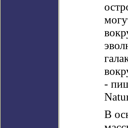
остр
могу
вокр
эвол
гала
вокр
- пи
Natur
В ос
масс