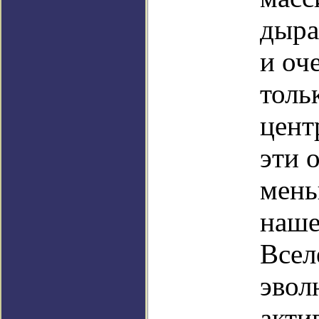
дыра
и оч
толь
цент
эти 
мень
наше
Всел
эвол
акти