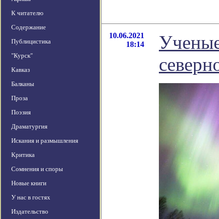
К читателю
Содержание
10.06.2021
Ученые
Публицистика
18:14
"Курск"
северн
Кавказ
Балканы
Проза
Поэзия
Драматургия
Искания и размышления
Критика
Сомнения и споры
Новые книги
У нас в гостях
Издательство