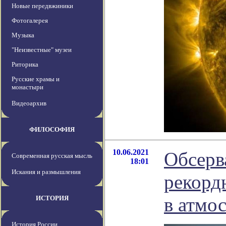
Новые передвжиники
Фотогалерея
Музыка
"Неизвестные" музеи
Риторика
Русские храмы и
монастыри
Видеоархив
ФИЛОСОФИЯ
10.06.2021
Обсерв
Современная русская мысль
18:01
Искания и размышления
рекорд
в атмо
ИСТОРИЯ
История России