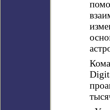
помо
взаи
изме
осно
астр
Кома
Digi
проа
тыся