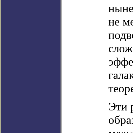
ныне
не м
подв
слож
эффе
гала
теор
Эти 
обра