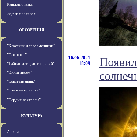
Книжная лавка
Журнальный зал
ОБОЗРЕНИЯ
"Классики и современники"
"Слово о..."
10.06.2021
Появил
18:09
"Тайная история творений"
солнеч
"Книга писем"
"Кошачий ящик"
"Золотые прииски"
"Сердитые стрелы"
КУЛЬТУРА
Афиша