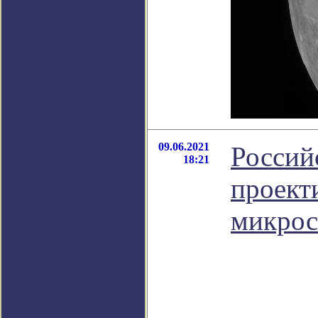
09.06.2021
Россий
18:21
проект
микрос