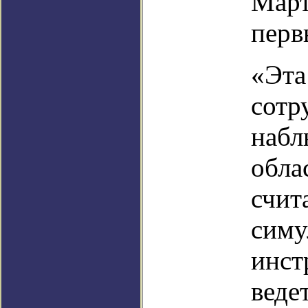
Март
перв
«Эта
сотр
набл
обла
счит
симу
инст
веде