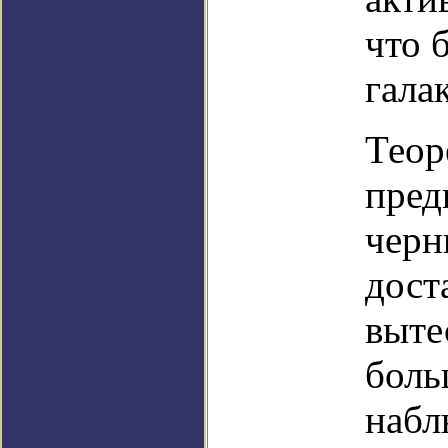
что 
гала
Теор
пред
черн
дост
выте
боль
набл