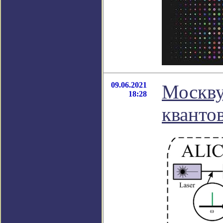
09.06.2021
Москву
18:28
кванто