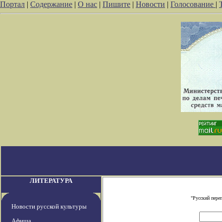
Портал
|
Содержание
|
О нас
|
Пишите
|
Новости
|
Голосование
|
ЛИТЕРАТУРА
"Русский пере
Новости русской культуры
Афиша